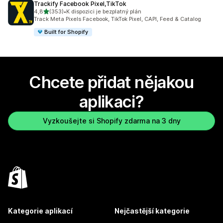
Trackify Facebook Pixel,TikTok
z 5 hvězd
4,8
(353)
•
K dispozici je bezplatný plán
Celkový počet recenzí: 353
Track Meta Pixels Facebook, TikTok Pixel, CAPI, Feed & Catalog
Built for Shopify
Chcete přidat nějakou
aplikaci?
Vyzkoušejte si Shopify zdarma na 3 dny
Kategorie aplikací
Nejčastější kategorie