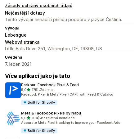
Zásady ochrany osobních údajů
Nejčastější dotazy
Tento vývojář nenabízí přímou podporu v jazyce Čeština.
Vývojář
Lebesgue
Webová stránka
Little Falls Drive 251, Wilmington, DE, 19808, US
Uvedena
7. leden 2021
Více aplikací jako je tato
Parkour: Facebook Pixel & Feed
z 5 hvězd
5,0
(175)
•
Zdarma
Celkový počet recenzí: 175
Facebook Pixel & Meta Pixel (CAPI) with Feed & Catalog
Built for Shopify
Meta & Facebook Pixels by Nabu
z 5 hvězd
5,0
(104)
•
Bezplatná instalace
Celkový počet recenzí: 104
Accurate Meta Pixel tracking to improve your Facebook Ads
Built for Shopify