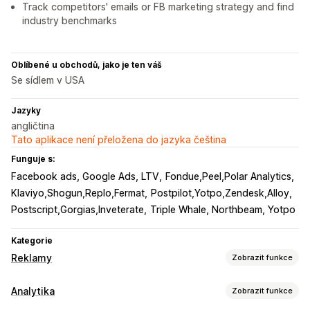
Track competitors' emails or FB marketing strategy and find
industry benchmarks
Oblíbené u obchodů, jako je ten váš
Se sídlem v USA
Jazyky
angličtina
Tato aplikace není přeložena do jazyka čeština
Funguje s:
Facebook ads, Google Ads, LTV
Fondue,Peel,Polar Analytics
Klaviyo,Shogun,Replo,Fermat
Postpilot,Yotpo,Zendesk,Alloy
Postscript,Gorgias,Inveterate
Triple Whale, Northbeam, Yotpo
Kategorie
Reklamy
Zobrazit funkce
Cílení
Analytika
Zobrazit funkce
Segmenty cílových skupin
Podobné cílové skupiny