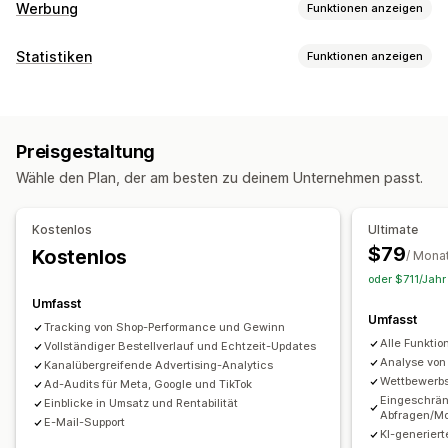
Werbung
Funktionen anzeigen
Targeting
Statistiken
Funktionen anzeigen
Zielgruppensegmente
Ähnliche Zielgruppen
Kundenverhalten
Benutzerdefinierte Zielgruppen
Keyword
Plattform
Tracking in Echtzeit
Event-Tracking
Segmentierung
KI-Targeting
Retargeting
Preisgestaltung
Seitenaufrufe
Besucher-IP
Lifetime Value (LTV)
Kampagnenmanagement
Wähle den Plan, der am besten zu deinem Unternehmen passt.
Kohortenanalyse
KI-Optimierung
Automatisierte Kampagnen
Marketing und Vertrieb
Gebotsoptimierung
Vorlagen
KI-Copywriting
Kostenlos
Ultimate
KI-Einblicke
Marketingattribution
Checkout-Analysen
KI-Bilder und -Videos
Social Media
Website
$79
Kostenlos
/ Mona
ROAS
Gewinneinblicke
Kaufverfolgung
Funnel-Analyse
Videoanzeigen
Pixel-Verwaltung
oder $711/Jahr
UTM-Tracking
Pixel-Tracking
Umfasst
Leistungsanalyse
Umfasst
Tracking von Shop-Performance und Gewinn
Bildmaterial und Berichte
A/B-Tests
Leistungsverfolgung
Werbeausgaben
Alle Funktio
Vollständiger Bestellverlauf und Echtzeit-Updates
Analyse-Dashboard
Benutzerdefinierte Dashboards
Interaktionskennzahlen
ROI-Analyse
Klickraten
Analyse von
Kanalübergreifende Advertising-Analytics
Wettbewerb
Benchmarking
Ad-Audits für Meta, Google und TikTok
Benutzerdefinierte Berichte
Datenexport
Conversion-Tracking
Kosten pro Akquisition
Dashboards
Eingeschrän
Einblicke in Umsatz und Rentabilität
Historische Analyse
Prognose
Berichtsplanung
Demografische Analyse
Impressionszahlen
Abfragen/Mo
E-Mail-Support
KI-generie
Benachrichtigungen
UTM-Zuordnung
Traffic-Quelle