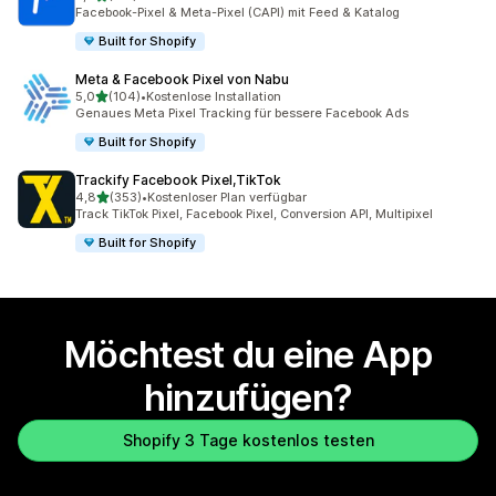
175 Rezensionen insgesamt
Facebook-Pixel & Meta-Pixel (CAPI) mit Feed & Katalog
Built for Shopify
Meta & Facebook Pixel von Nabu
von 5 Sternen
5,0
(104)
•
Kostenlose Installation
104 Rezensionen insgesamt
Genaues Meta Pixel Tracking für bessere Facebook Ads
Built for Shopify
Trackify Facebook Pixel,TikTok
von 5 Sternen
4,8
(353)
•
Kostenloser Plan verfügbar
353 Rezensionen insgesamt
Track TikTok Pixel, Facebook Pixel, Conversion API, Multipixel
Built for Shopify
Möchtest du eine App
hinzufügen?
Shopify 3 Tage kostenlos testen