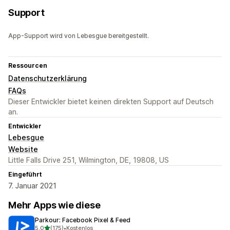
Support
App-Support wird von Lebesgue bereitgestellt.
Ressourcen
Datenschutzerklärung
FAQs
Dieser Entwickler bietet keinen direkten Support auf Deutsch
an.
Entwickler
Lebesgue
Website
Little Falls Drive 251, Wilmington, DE, 19808, US
Eingeführt
7. Januar 2021
Mehr Apps wie diese
Parkour: Facebook Pixel & Feed
von 5 Sternen
5,0
(175)
•
Kostenlos