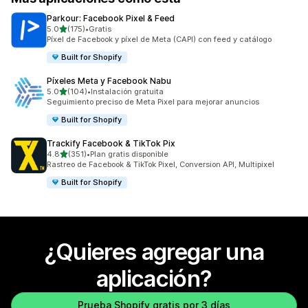
Parkour: Facebook Pixel & Feed
de 5 estrellas
5.0
(175)
•
Gratis
175 reseñas en total
Píxel de Facebook y píxel de Meta (CAPI) con feed y catálogo
Built for Shopify
Píxeles Meta y Facebook Nabu
de 5 estrellas
5.0
(104)
•
Instalación gratuita
104 reseñas en total
Seguimiento preciso de Meta Pixel para mejorar anuncios
Built for Shopify
Trackify Facebook & TikTok Pix
de 5 estrellas
4.8
(351)
•
Plan gratis disponible
351 reseñas en total
Rastreo de Facebook & TikTok Pixel, Conversion API, Multipixel
Built for Shopify
¿Quieres agregar una
aplicación?
Prueba Shopify gratis por 3 días