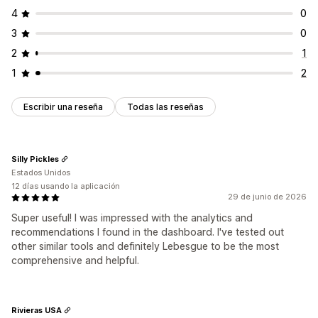
4
0
3
0
2
1
1
2
Escribir una reseña
Todas las reseñas
Silly Pickles
Estados Unidos
12 días usando la aplicación
29 de junio de 2026
Super useful! I was impressed with the analytics and
recommendations I found in the dashboard. I've tested out
other similar tools and definitely Lebesgue to be the most
comprehensive and helpful.
Rivieras USA