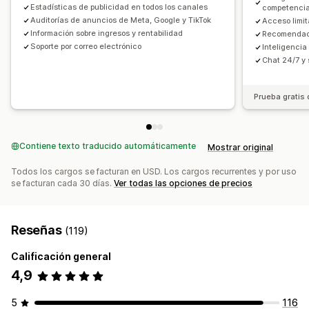
Imágenes e informes
Tasas de clics
Seguimiento de conversión
Estadísticas de publicidad en todos los canales
competenci
Panel de control de informes y estadísticas
Costo por adquisición
Auditorías de anuncios de Meta, Google y TikTok
Paneles de control
Acceso limit
Información sobre ingresos y rentabilidad
Recomendaci
Paneles de control personalizados
Análisis comparativo
Análisis demográfico
Recuentos de impresiones
Soporte por correo electrónico
Inteligencia
Informes personalizados
Exportación de datos
Atribución UTM
Fuente de tráfico
Chat 24/7 y s
Análisis históricos
Previsión
Cronogramas de informes
Notificaciones
Prueba gratis 
Contiene texto traducido automáticamente
Mostrar original
Todos los cargos se facturan en USD. Los cargos recurrentes y por uso
se facturan cada 30 días.
Ver todas las opciones de precios
Reseñas
(119)
Calificación general
4,9
5
116