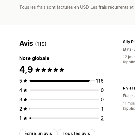
Tous les frais sont facturés en USD. Les frais récurrents et 
Avis
Silly P
(119)
États-
12 jour
Note globale
l’appli
4,9
5
116
Rivier
4
0
États-
3
0
11 mois
2
1
l’appli
1
2
Écrire un avis
Tous les avis