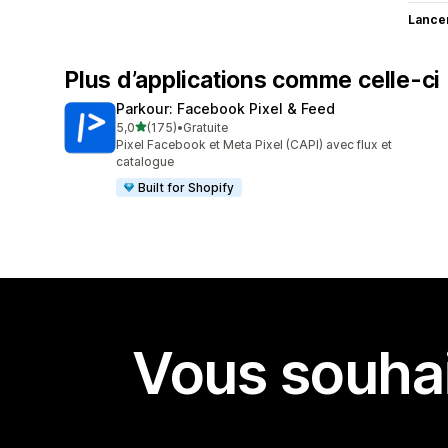
Lance
Plus d’applications comme celle-ci
Parkour: Facebook Pixel & Feed
étoile(s) sur 5
5,0
(175)
•
Gratuite
175 avis au total
Pixel Facebook et Meta Pixel (CAPI) avec flux et
catalogue
Built for Shopify
Vous souhai