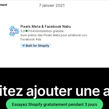
ment
7 janvier 2021
Pixels Meta & Facebook Nabu
étoile(s) sur 5
5,0
(104)
•
Installation gratuite
104 avis au total
Suivi précis des Pixels Meta pour améliorer vos
Facebook Ads
Built for Shopify
tez ajouter une a
Essayez Shopify gratuitement pendant 3 jours