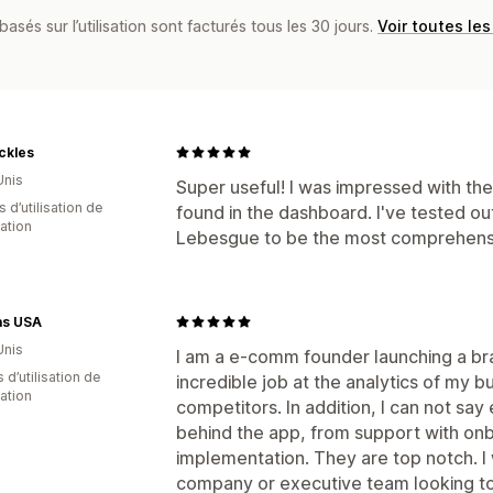
basés sur l’utilisation sont facturés tous les 30 jours.
Voir toutes les
ickles
Unis
Super useful! I was impressed with th
s d’utilisation de
found in the dashboard. I've tested out
cation
Lebesgue to be the most comprehensi
as USA
Unis
I am a e-comm founder launching a bra
 d’utilisation de
incredible job at the analytics of my b
cation
competitors. In addition, I can not sa
behind the app, from support with onb
implementation. They are top notch. 
company or executive team looking to