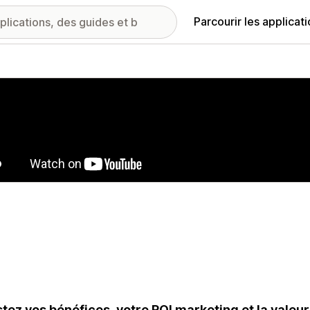
Parcourir les applicat
ie d’images vedette
tez vos bénéfices, votre ROI marketing et la valeu