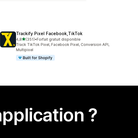
Trackify Pixel Facebook,TikTok
étoile(s) sur 5
4,8
(351)
•
Forfait gratuit disponible
351 avis au total
Track TikTok Pixel, Facebook Pixel, Conversion API,
Multipixel
Built for Shopify
pplication ?