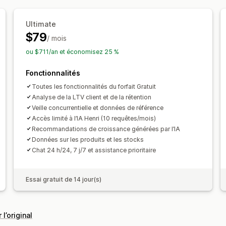
Retour sur investissement publicitair
Site web
Publicités vidéo
Gestion de
Informations sur les bénéfices
Suivi 
Ultimate
Analyses de performance
$79
Suivi UTM
Suivi de pixel
/ mois
Test A/B
Suivi des performances
Dé
ou $711/an et économisez 25 %
Supports visuels et rapports
Indicateurs d’engagement
Analyse RS
Tableau de bord des analyses de do
Fonctionnalités
Suivi des conversions
Coût par acquis
Tableaux de bord personnalisés
Anal
Analyses démographiques
Nombre d
Toutes les fonctionnalités du forfait Gratuit
Rapports personnalisés
Exportation
Analyse de la LTV client et de la rétention
Source de trafic
Veille concurrentielle et données de référence
Prévisions
Planification des rapports
Accès limité à l’IA Henri (10 requêtes/mois)
Recommandations de croissance générées par l’IA
Données sur les produits et les stocks
Chat 24 h/24, 7 j/7 et assistance prioritaire
Essai gratuit de 14 jour(s)
 l’original