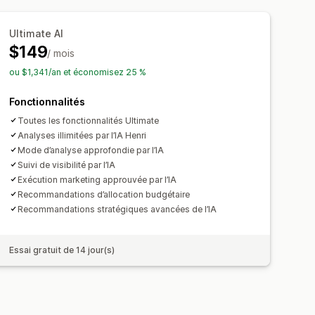
e (ROAS)
s pixels
des achats
Analyse de l’entonnoir
Ultimate AI
$149
/ mois
penses publicitaires
ou $1,341/an et économisez 25 %
I
Taux de clics
nnées
ition
Fonctionnalités
Tableaux de bord
yse comparative
’impressions
Attribution UTM
Toutes les fonctionnalités Ultimate
 des données
Analyse de l’historique
Analyses illimitées par l’IA Henri
Mode d’analyse approfondie par l’IA
Notifications
Suivi de visibilité par l’IA
Exécution marketing approuvée par l’IA
Recommandations d’allocation budgétaire
Recommandations stratégiques avancées de l’IA
Essai gratuit de 14 jour(s)