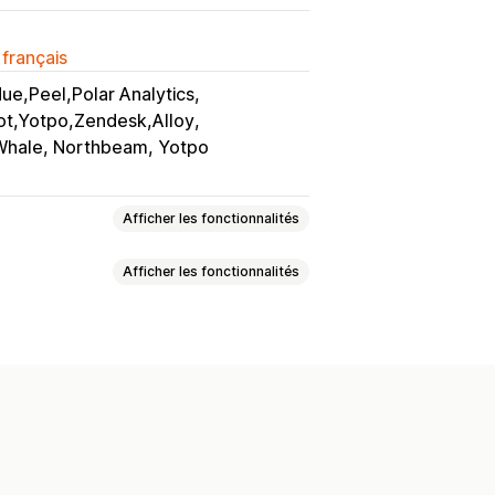
 français
ue,Peel,Polar Analytics
lot,Yotpo,Zendesk,Alloy
 Whale, Northbeam, Yotpo
Afficher les fonctionnalités
Afficher les fonctionnalités
laires
Audiences personnalisées
l’intelligence artificielle
Reciblage
ment
Segmentation
Pages vues
nt (LTV)
Analyse de cohorte
le
Campagnes automatisées
ion marketing
ificielle
ligence artificielle
Médias sociaux