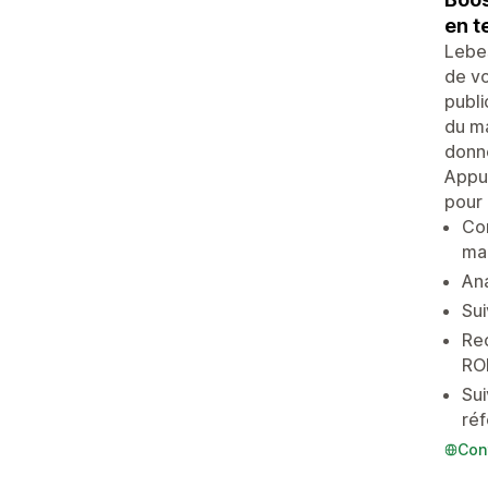
en t
Lebes
de vo
publi
du ma
donné
Appuy
pour 
Cor
ma
Ana
Sui
Rec
ROI
Sui
ré
Con