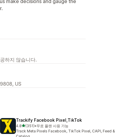
 us make decisions and gauge the
r.
제공하지 않습니다.
 19808, US
Trackify Facebook Pixel,TikTok
별 5개 중
4.8
(351)
•
무료 플랜 사용 가능
총 리뷰 351개
Track Meta Pixels Facebook, TikTok Pixel, CAPI, Feed &
Catalog