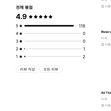
앱 사용
전체 평점
4.9
5
116
Rivier
4
0
미국
3
0
앱 사용
2
1
1
2
리뷰 작성
모든 리뷰
All Th
미국
앱 사용