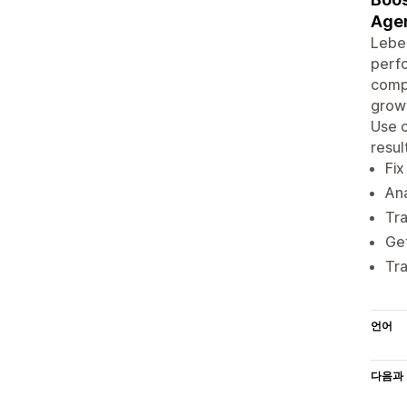
Agen
Lebes
perfo
compe
growt
Use c
resul
Fix
Ana
Tra
Get
Tra
언어
다음과 