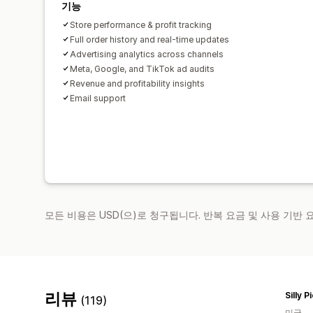
기능
Store performance & profit tracking
Full order history and real-time updates
Advertising analytics across channels
Meta, Google, and TikTok ad audits
Revenue and profitability insights
Email support
모든 비용은 USD(으)로 청구됩니다. 반복 요금 및 사용 기반
리뷰
Silly P
(119)
미국