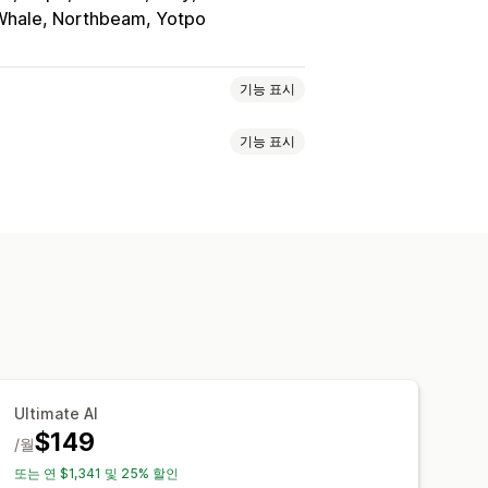
 Whale, Northbeam, Yotpo
기능 표시
기능 표시
 그룹 고객
키워드
플랫폼
AI 타게팅
 보기
방문자 IP
고객 평생 가치(LTV)
최적화
템플릿
AI 카피라이팅
이트
동영상 광고
픽셀 관리
OAS
수익 분석 정보
구매 추적
 메트릭
ROI 분석
클릭률
전환 추적
분석
노출 횟수
UTM 기여
트래픽 소스
Ultimate AI
치마킹
사용자 지정 보고서
$149
/월
 예약
알림
또는 연 $1,341 및 25% 할인