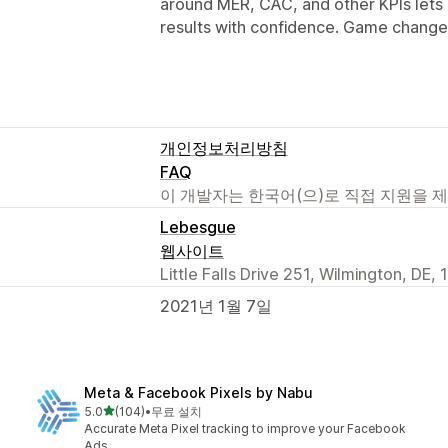
around MER, CAC, and other KPIs lets
results with confidence. Game change
개인정보처리방침
FAQ
이 개발자는 한국어(으)로 직접 지원을 
Lebesgue
웹사이트
Little Falls Drive 251, Wilmington, DE,
2021년 1월 7일
Meta & Facebook Pixels by Nabu
별 5개 중
5.0
(104)
•
무료 설치
총 리뷰 104개
Accurate Meta Pixel tracking to improve your Facebook
Ads