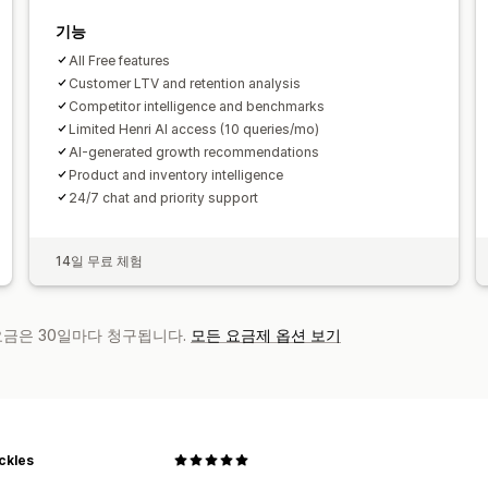
기능
All Free features
Customer LTV and retention analysis
Competitor intelligence and benchmarks
Limited Henri AI access (10 queries/mo)
AI-generated growth recommendations
Product and inventory intelligence
24/7 chat and priority support
14일 무료 체험
 요금은 30일마다 청구됩니다.
모든 요금제 옵션 보기
ickles