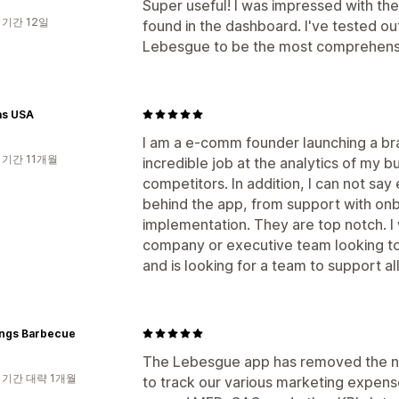
Super useful! I was impressed with th
 기간 12일
found in the dashboard. I've tested out
Lebesgue to be the most comprehensi
as USA
I am a e-comm founder launching a bra
 기간 11개월
incredible job at the analytics of my b
competitors. In addition, I can not sa
behind the app, from support with onb
implementation. They are top notch. 
company or executive team looking to
and is looking for a team to support all
ings Barbecue
The Lebesgue app has removed the n
 기간 대략 1개월
to track our various marketing expens