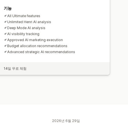
기능
All Ultimate features
Unlimited Henri AI analysis
Deep Mode AI analysis
AI visibility tracking
Approved AI marketing execution
Budget allocation recommendations
Advanced strategic AI recommendations
14일 무료 체험
2026년 6월 29일