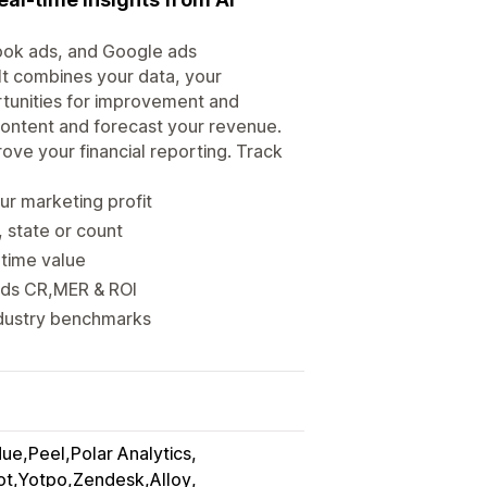
ook ads, and Google ads
It combines your data, your
rtunities for improvement and
ontent and forecast your revenue.
rove your financial reporting. Track
ur marketing profit
 state or count
etime value
 ads CR,MER & ROI
ndustry benchmarks
ue,Peel,Polar Analytics
lot,Yotpo,Zendesk,Alloy