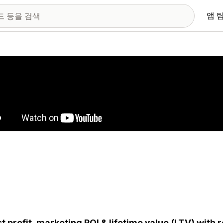
앱 
 이미지 갤러리
t profit, marketing ROI & lifetime value (LTV) with 