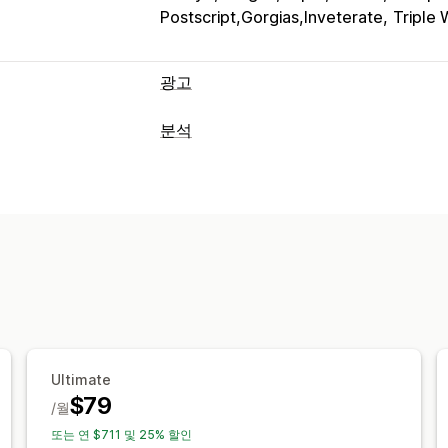
Postscript,Gorgias,Inveterate
Triple
광고
타게팅
분석
대상 그룹 세그먼트
유사 대상 그룹
대상
고객 행동
리타게팅
실시간 추적
이벤트 추적
세분화
페이지
캠페인 관리
코호트 분석
AI 최적화
자동화된 캠페인
가격 제시 
마케팅 및 판매
AI 이미지 및 동영상
소셜 미디어
웹사
AI 분석 정보
마케팅 기여
결제 분석
R
실적 분석
퍼널 분석
UTM 추적
픽셀 추적
A/B 테스트
실적 추적
광고 비용
참여
시각화 및 보고서
구매 전환당 비용
대시보드
인구 통계 
Ultimate
분석 대시보드
사용자 지정 대시보드
벤
$79
/월
데이터 내보내기
과거 분석
예측
보고서
또는 연 $711 및 25% 할인