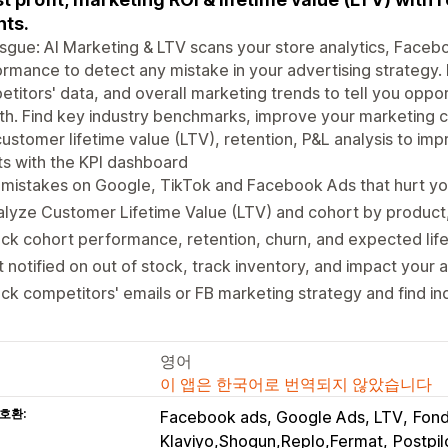
ts.
gue: AI Marketing & LTV scans your store analytics, Faceb
rmance to detect any mistake in your advertising strategy. 
titors' data, and overall marketing trends to tell you oppo
h. Find key industry benchmarks, improve your marketing c
ustomer lifetime value (LTV), retention, P&L analysis to imp
ts with the KPI dashboard
 mistakes on Google, TikTok and Facebook Ads that hurt yo
lyze Customer Lifetime Value (LTV) and cohort by product,
ck cohort performance, retention, churn, and expected lif
 notified on out of stock, track inventory, and impact your
ck competitors' emails or FB marketing strategy and find i
영어
이 앱은 한국어로 번역되지 않았습니다
호환:
Facebook ads, Google Ads, LTV
Fond
Klaviyo,Shogun,Replo,Fermat
Postpi