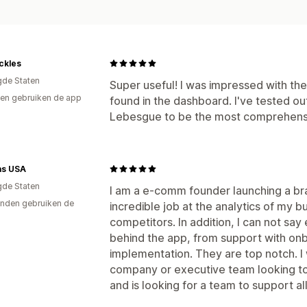
ickles
gde Staten
Super useful! I was impressed with th
en gebruiken de app
found in the dashboard. I've tested out
Lebesgue to be the most comprehensi
as USA
gde Staten
I am a e-comm founder launching a bra
nden gebruiken de
incredible job at the analytics of my b
competitors. In addition, I can not sa
behind the app, from support with onb
implementation. They are top notch. 
company or executive team looking to
and is looking for a team to support all