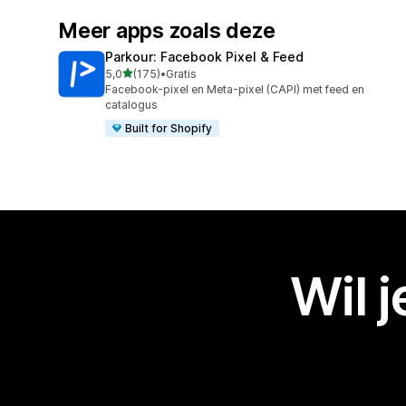
Meer apps zoals deze
Parkour: Facebook Pixel & Feed
van 5 sterren
5,0
(175)
•
Gratis
175 recensies in totaal
Facebook-pixel en Meta-pixel (CAPI) met feed en
catalogus
Built for Shopify
Wil 