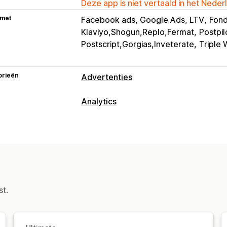
Deze app is niet vertaald in het Neder
 met
Facebook ads, Google Ads, LTV
Fond
Klaviyo,Shogun,Replo,Fermat
Postpi
Postscript,Gorgias,Inveterate
Triple
orieën
Advertenties
Targeting
Analytics
Doelgroepsegmenten
Soortgelijke 
Klantgedrag
Aangepaste doelgroepen
Keyword
Tracking in realtime
Evenementen vo
Campagne beheren
Paginaweergaven
Visitor IP
Lifetime
AI-optimalisatie
Geautomatiseerde 
Marketing en verkopen
Templates
AI-copywriting
AI-afbeel
AI-inzichten
Marketingtoewijzing
Ch
st.
Website
Videoadvertenties
Pixelbe
Inzichten in winst
Aankopen volgen
Prestatie-analytics
Pixel-tracking
A/B-testen
Prestaties volgen
Advert