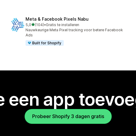
Meta & Facebook Pixels Nabu
van 5 sterren
5,0
(104)
•
Gratis te installeren
104 recensies in totaal
Nauwkeurige Meta Pixel tracking voor betere Facebook
Ads
Built for Shopify
je een app toevo
Probeer Shopify 3 dagen gratis