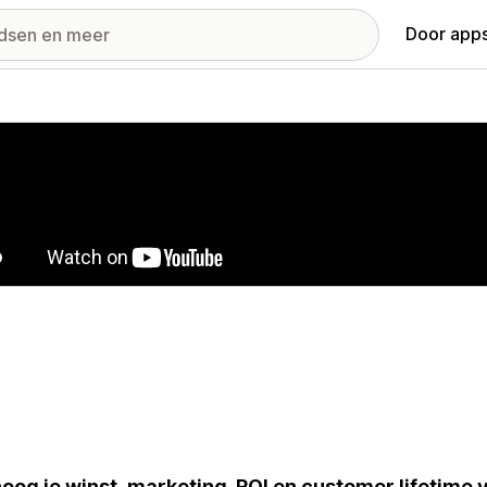
Door apps
ij met uitgelichte afbeeldingen
oog je winst, marketing-ROI en customer lifetime 