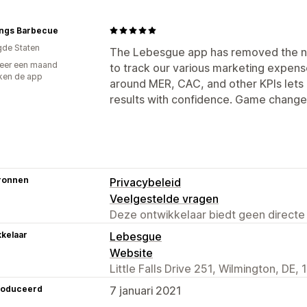
ings Barbecue
gde Staten
The Lebesgue app has removed the n
eer een maand
to track our various marketing expens
ken de app
around MER, CAC, and other KPIs lets
results with confidence. Game change
ronnen
Privacybeleid
Veelgestelde vragen
Deze ontwikkelaar biedt geen directe
kelaar
Lebesgue
Website
Little Falls Drive 251, Wilmington, DE,
roduceerd
7 januari 2021