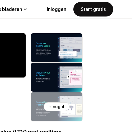
 bladeren
Inloggen
Start gratis
+ nog 4
value (LTV) met realtime