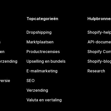
Topcategorieën
Hulpbronne
Dropshipping
Shopify-hel
n
Marktplaatsen
API-docume
pen
Productrecensies
Shopify Co
erzending
Upselling en bundels
Shopify-blo
E-mailmarketing
Research
ersie
SEO
Verzending
Valuta en vertaling