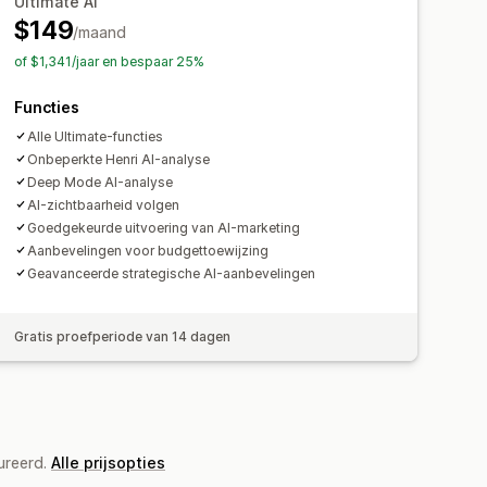
Ultimate AI
yse
Doorklikpercentages
$149
/maand
hboards
Benchmarking
tie
Dashboards
of $1,341/jaar en bespaar 25%
ort
Historische analyse
ssies
UTM-toewijzing
ngen
Functies
Alle Ultimate-functies
Onbeperkte Henri AI-analyse
Deep Mode AI-analyse
AI-zichtbaarheid volgen
Goedgekeurde uitvoering van AI-marketing
Aanbevelingen voor budgettoewijzing
Geavanceerde strategische AI-aanbevelingen
Gratis proefperiode van 14 dagen
ureerd.
Alle prijsopties