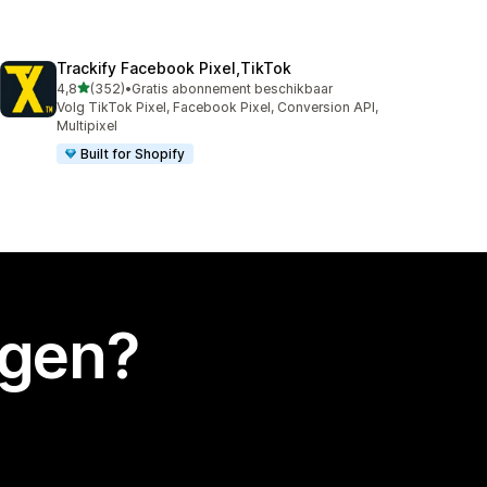
Trackify Facebook Pixel,TikTok
van 5 sterren
4,8
(352)
•
Gratis abonnement beschikbaar
352 recensies in totaal
Volg TikTok Pixel, Facebook Pixel, Conversion API,
Multipixel
Built for Shopify
egen?