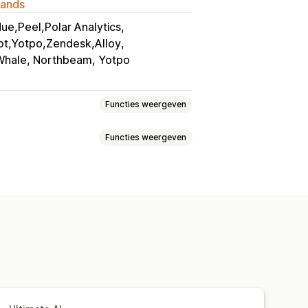
lands
ue,Peel,Polar Analytics
lot,Yotpo,Zendesk,Alloy
 Whale, Northbeam, Yotpo
Functies weergeven
Functies weergeven
doelgroepen
Platform
AI-targeting
Retargeting
lgen
Segmentering
 value (LTV)
Cohortanalyse
campagnes
Bodoptimalisatie
dingen en -video's
Social media
eckoutanalytics
ROAS
heer
Funnelanalyse
UTM volgen
entie-uitgaven