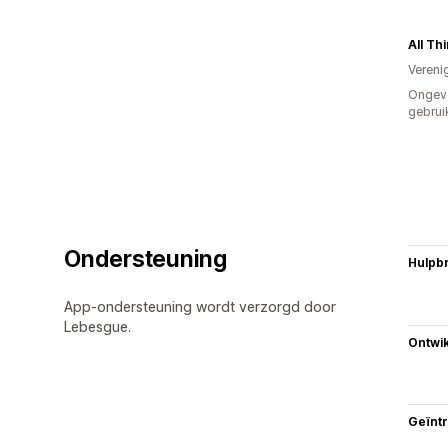
All Th
Vereni
Ongev
gebrui
Ondersteuning
Hulpb
App-ondersteuning wordt verzorgd door
Lebesgue.
Ontwik
Geïnt