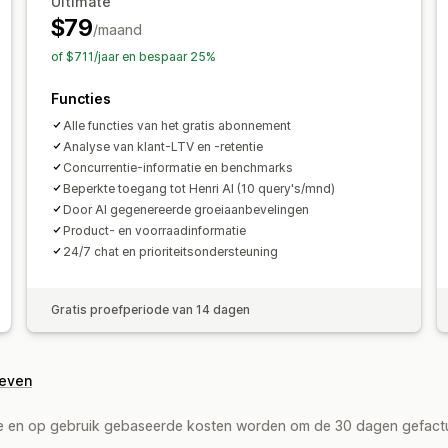
Ultimate
Beeldmateriaal en rapporten
Betrokkenheidsstatistieken
ROI-anal
$79
/maand
Analyticsdashboard
Aangepaste das
Conversietracking
Kosten per acquisi
of $711/jaar en bespaar 25%
Aangepaste rapporten
Gegevensexp
Demografische analyse
Aantal impre
Voorspelling
Rapportplanning
Meldi
Functies
Verkeersbron
Alle functies van het gratis abonnement
Analyse van klant-LTV en -retentie
Concurrentie-informatie en benchmarks
Beperkte toegang tot Henri AI (10 query's/mnd)
Door AI gegenereerde groeiaanbevelingen
Product- en voorraadinformatie
24/7 chat en prioriteitsondersteuning
Gratis proefperiode van 14 dagen
geven
de en op gebruik gebaseerde kosten worden om de 30 dagen gefact