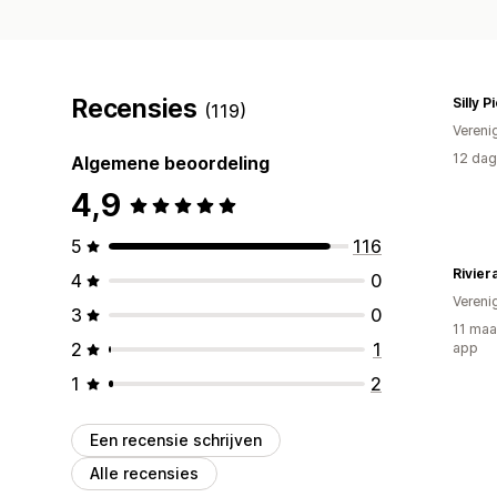
Recensies
Silly P
(119)
Vereni
12 dag
Algemene beoordeling
4,9
5
116
Rivier
4
0
Vereni
3
0
11 maa
2
1
app
1
2
Een recensie schrijven
Alle recensies