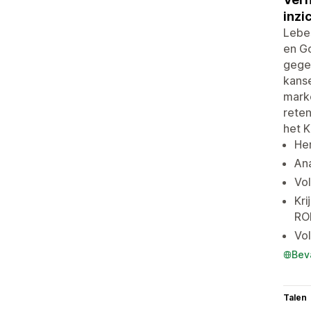
inzi
Lebes
en Go
gege
kanse
marke
reten
het 
Her
Ana
Vol
Kri
ROI
Vol
Bev
Talen