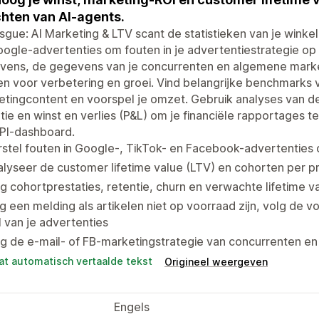
chten van AI-agents.
gue: AI Marketing & LTV scant de statistieken van je winke
ogle-advertenties om fouten in je advertentiestrategie op
vens, de gegevens van je concurrenten en algemene market
n voor verbetering en groei. Vind belangrijke benchmarks 
tingcontent en voorspel je omzet. Gebruik analyses van de
tie en winst en verlies (P&L) om je financiële rapportages 
KPI-dashboard.
stel fouten in Google-, TikTok- en Facebook-advertenties 
lyseer de customer lifetime value (LTV) en cohorten per pr
g cohortprestaties, retentie, churn en verwachte lifetime v
jg een melding als artikelen niet op voorraad zijn, volg de
 van je advertenties
g de e-mail- of FB-marketingstrategie van concurrenten e
at automatisch vertaalde tekst
Origineel weergeven
Engels