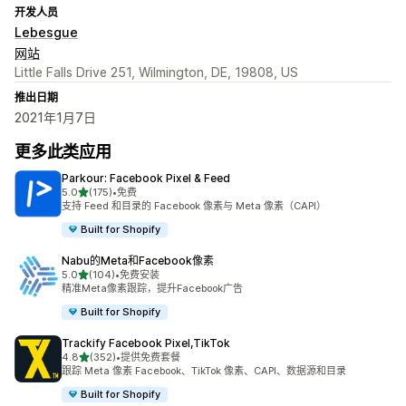
开发人员
Lebesgue
网站
Little Falls Drive 251, Wilmington, DE, 19808, US
推出日期
2021年1月7日
更多此类应用
Parkour: Facebook Pixel & Feed
星（满分 5 星）
5.0
(175)
•
免费
总共 175 条评论
支持 Feed 和目录的 Facebook 像素与 Meta 像素（CAPI）
Built for Shopify
Nabu的Meta和Facebook像素
星（满分 5 星）
5.0
(104)
•
免费安装
总共 104 条评论
精准Meta像素跟踪，提升Facebook广告
Built for Shopify
Trackify Facebook Pixel,TikTok
星（满分 5 星）
4.8
(352)
•
提供免费套餐
总共 352 条评论
跟踪 Meta 像素 Facebook、TikTok 像素、CAPI、数据源和目录
Built for Shopify