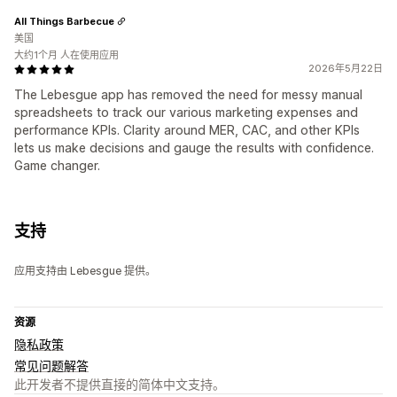
All Things Barbecue
美国
大约1个月 人在使用应用
2026年5月22日
The Lebesgue app has removed the need for messy manual
spreadsheets to track our various marketing expenses and
performance KPIs. Clarity around MER, CAC, and other KPIs
lets us make decisions and gauge the results with confidence.
Game changer.
支持
应用支持由 Lebesgue 提供。
资源
隐私政策
常见问题解答
此开发者不提供直接的简体中文支持。