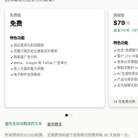
营销和销售
绩效分析
AI 洞察
营销归因
结账分析
ROAS
利润洞察
购买跟踪
免费版
旗舰版
A/B 测试
绩效跟踪
广告支出
互动指标
ROI 分析
点击率
漏斗分析
UTM 跟踪
像素跟踪
$79
免费
/月
转化跟踪
每次获客成本
控制面板
人口统计分析
展示次数
或 $711/年（可
视觉和报告
UTM 归因
流量来源
特色功能
分析控制面板
自定义控制面板
基准化
自定义报告
数据导出
特色功能
商店表现与利润跟踪
历史分析
预测
报告安排
通知
包含“免费版
完整订单历史记录和实时更新
客户 LTV 
跨渠道广告分析
竞争对手情报
Meta、Google 和 TikTok 广告审计
限制次数的 He
收入与盈利能力洞察
AI 生成的增
电子邮件支持服务
产品与库存情
全天候聊天和
14 天免费试用
包含自动翻译的文本
显示原文
所有费用均以USD结算。 定期费用和基于使用情况的费用每 30 天收取一次。