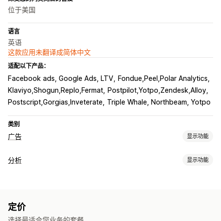
位于美国
语言
英语
这款应用未翻译成简体中文
适配以下产品：
Facebook ads, Google Ads, LTV
Fondue,Peel,Polar Analytics
Klaviyo,Shogun,Replo,Fermat
Postpilot,Yotpo,Zendesk,Alloy
Postscript,Gorgias,Inveterate
Triple Whale, Northbeam, Yotpo
类别
广告
显示功能
定向
分析
显示功能
受众细分
类似受众
自定义受众
关键字
平台
AI 定向
再营销
客户行为
宣传活动管理
实时跟踪
事件跟踪
细分
页面浏览量
访客 IP
AI 优化
自动化宣传活动
竞价优化
模板
AI 文案写作
定价
生命周期价值 (LTV)
群组分析
AI 图片和视频
社交媒体
网站
视频广告
像素管理
选择最适合您业务的套餐。