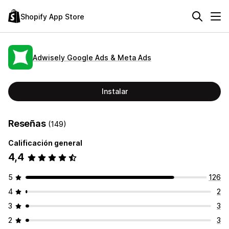
Shopify App Store
Adwisely Google Ads & Meta Ads
Instalar
Reseñas
(149)
Calificación general
4,4
5
126
4
2
3
3
2
3