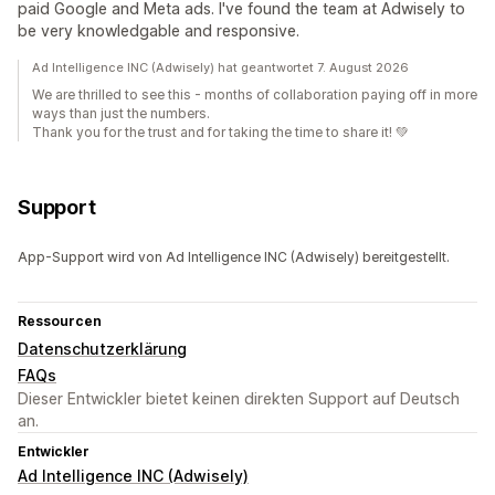
paid Google and Meta ads. I've found the team at Adwisely to
be very knowledgable and responsive.
Ad Intelligence INC (Adwisely) hat geantwortet 7. August 2026
We are thrilled to see this - months of collaboration paying off in more
ways than just the numbers.
Thank you for the trust and for taking the time to share it! 💚
Support
App-Support wird von Ad Intelligence INC (Adwisely) bereitgestellt.
Ressourcen
Datenschutzerklärung
FAQs
Dieser Entwickler bietet keinen direkten Support auf Deutsch
an.
Entwickler
Ad Intelligence INC (Adwisely)