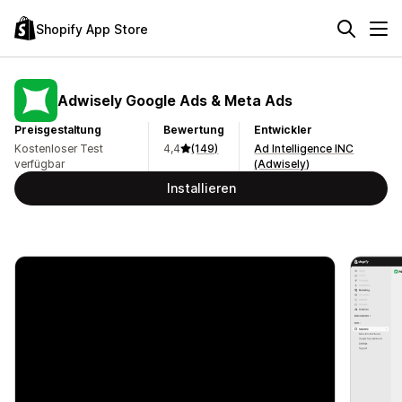
Shopify App Store
Adwisely Google Ads & Meta Ads
Preisgestaltung
Bewertung
Entwickler
Kostenloser Test
4,4
(149)
Ad Intelligence INC
verfügbar
(Adwisely)
Installieren