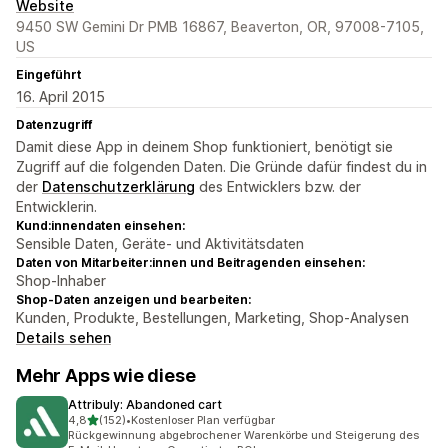
Website
9450 SW Gemini Dr PMB 16867, Beaverton, OR, 97008-7105,
US
Eingeführt
16. April 2015
Datenzugriff
Damit diese App in deinem Shop funktioniert, benötigt sie
Zugriff auf die folgenden Daten. Die Gründe dafür findest du in
der
Datenschutzerklärung
des Entwicklers bzw. der
Entwicklerin.
Kund:innendaten einsehen:
Sensible Daten, Geräte- und Aktivitätsdaten
Daten von Mitarbeiter:innen und Beitragenden einsehen:
Shop-Inhaber
Shop-Daten anzeigen und bearbeiten:
Kunden, Produkte, Bestellungen, Marketing, Shop-Analysen
Details sehen
Mehr Apps wie diese
Attribuly: Abandoned cart
von 5 Sternen
4,8
(152)
•
Kostenloser Plan verfügbar
152 Rezensionen insgesamt
Rückgewinnung abgebrochener Warenkörbe und Steigerung des