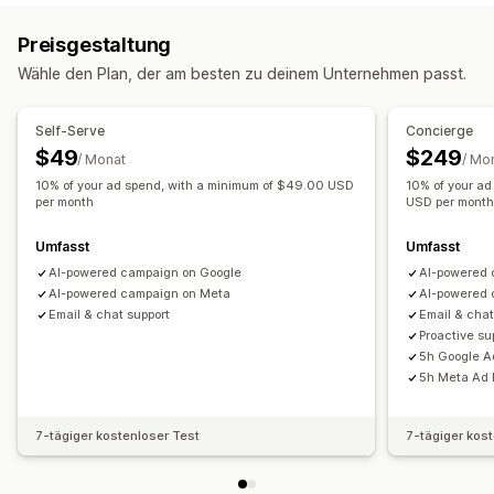
Personalisierte Kampagnen
Retargeting-Anzeigen
Event-basiert
Keyword
Standortabhängig
Verhalten
Preisgestaltung
Kanalübergreifendes Messaging
Conversion-Tracking
Plattform
Produktkategorie
Zeitbasiert
KI-Targeting
Wähle den Plan, der am besten zu deinem Unternehmen passt.
Automatisierte Workflows
Retargeting
Anzeigeoptionen
Kampagnenmanagement
Self-Serve
Concierge
Benutzerdefiniertes Branding
Trigger
Vorlagen
KI-Optimierung
Automatisierte Kampagnen
$49
$249
/ Monat
/ Mo
Mehrere Sprachen
A/B-Tests
Targeting-Regeln
Gebotsoptimierung
Vorlagen
KI-Copywriting
10% of your ad spend, with a minimum of $49.00 USD
10% of your a
Verhaltensverfolgung
per month
USD per mont
KI-Bilder und -Videos
Social Media
Website
Shoppable Videos
Videoanzeigen
Pixel-Verwaltung
Umfasst
Umfasst
AI-powered campaign on Google
AI-powered 
Leistungsanalyse
AI-powered campaign on Meta
AI-powered 
A/B-Tests
Leistungsverfolgung
Werbeausgaben
Email & chat support
Email & chat
Interaktionskennzahlen
ROI-Analyse
Klickraten
Proactive s
5h Google A
Conversion-Tracking
Kosten pro Akquisition
Dashboards
5h Meta Ad 
Demografische Analyse
Impressionszahlen
UTM-Zuordnung
Traffic-Quelle
7-tägiger kostenloser Test
7-tägiger kos