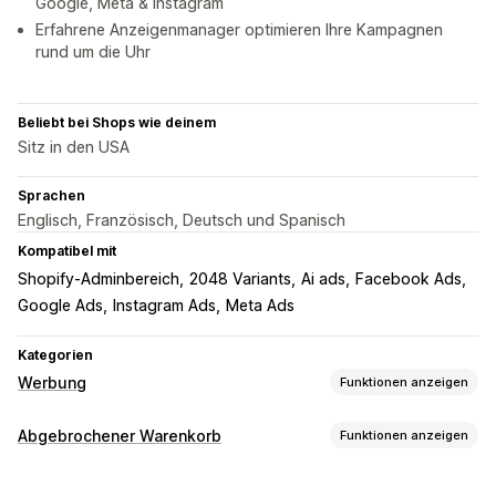
Google, Meta & Instagram
Erfahrene Anzeigenmanager optimieren Ihre Kampagnen
rund um die Uhr
Beliebt bei Shops wie deinem
Sitz in den USA
Sprachen
Englisch, Französisch, Deutsch und Spanisch
Kompatibel mit
Shopify-Adminbereich
2048 Variants
Ai ads
Facebook Ads
Google Ads
Instagram Ads
Meta Ads
Kategorien
Werbung
Funktionen anzeigen
Targeting
Abgebrochener Warenkorb
Funktionen anzeigen
Zielgruppensegmente
Ähnliche Zielgruppen
Warenkorbwiederherstellung
Benutzerdefinierte Zielgruppen
Demografie
Gerät