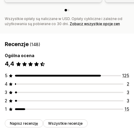
Współczynniki klikalności
Śledzenie konwersji
Koszt pozyskania
Pulpity
Analiza demograficzna
Liczba wyświetleń
Atrybucja UTM
Źródło ruchu
Wszystkie opłaty są naliczane w USD. Opłaty cykliczne i zależne od
użytkowania są pobierane co 30 dni.
Zobacz wszystkie opcje cen
Recenzje
(148)
Ogólna ocena
4,4
5
125
4
2
3
3
2
3
1
15
Napisz recenzję
Wszystkie recenzje