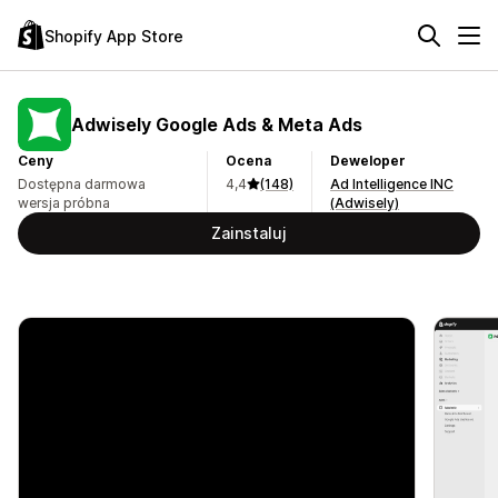
Shopify App Store
Adwisely Google Ads & Meta Ads
Ceny
Ocena
Deweloper
Dostępna darmowa
4,4
(148)
Ad Intelligence INC
wersja próbna
(Adwisely)
Zainstaluj