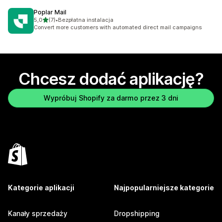
Poplar Mail
na 5 gwiazdek
5,0
(7)
•
Bezpłatna instalacja
Łączna liczba recenzji: 7
Convert more customers with automated direct mail campaigns
Chcesz dodać aplikację?
Wypróbuj Shopify za darmo przez 3 dni
Kategorie aplikacji
Najpopularniejsze kategorie
Kanały sprzedaży
Dropshipping