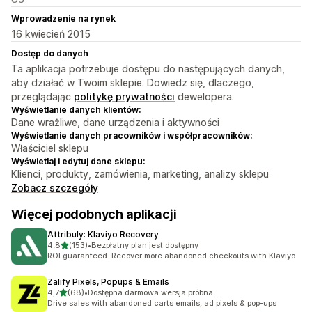
Wprowadzenie na rynek
16 kwiecień 2015
Dostęp do danych
Ta aplikacja potrzebuje dostępu do następujących danych,
aby działać w Twoim sklepie. Dowiedz się, dlaczego,
przeglądając
politykę prywatności
dewelopera.
Wyświetlanie danych klientów:
Dane wrażliwe, dane urządzenia i aktywności
Wyświetlanie danych pracowników i współpracowników:
Właściciel sklepu
Wyświetlaj i edytuj dane sklepu:
Klienci, produkty, zamówienia, marketing, analizy sklepu
Zobacz szczegóły
Więcej podobnych aplikacji
Attribuly: Klaviyo Recovery
na 5 gwiazdek
4,8
(153)
•
Bezpłatny plan jest dostępny
Łączna liczba recenzji: 153
ROI guaranteed. Recover more abandoned checkouts with Klaviyo
Zalify Pixels, Popups & Emails
na 5 gwiazdek
4,7
(68)
•
Dostępna darmowa wersja próbna
Łączna liczba recenzji: 68
Drive sales with abandoned carts emails, ad pixels & pop-ups