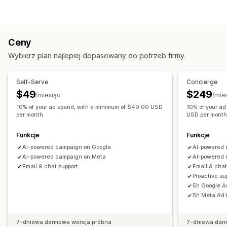
Segmenty odbiorców
Podobne grupy odbiorców
Odzyskiwanie koszyka
Niestandardowe grupy odbiorców
Demograficzne
Spersonalizowane kampanie
Reklamy retargetujące
Urządzenie
Oparte na wydarzeniu
Słowo kluczowe
Ceny
Wielokanałowe przesyłanie wiadomości
Oparte na lokalizacji
Zachowanie
Platforma
Wybierz plan najlepiej dopasowany do potrzeb firmy.
Śledzenie konwersji
Zautomatyzowane przepływy pracy
Kategoria produktu
Na podstawie czasu
Targetowanie oparte na AI
Retargetowanie
Opcje wyświetlania
Self-Serve
Concierge
Niestandardowy branding
Wyzwalacze
Wzorce
Zarządzanie kampanią
$49
$249
/miesiąc
/mie
Wielojęzyczne
Testy A/B
Reguły targetowania
Optymalizacja AI
Zautomatyzowane kampanie
10% of your ad spend, with a minimum of $49.00 USD
10% of your a
Śledzenie zachowań
per month
USD per mont
Optymalizacja ofert
Wzorce
Copywriting oparty na AI
Zdjęcia i filmy wygenerowane przez AI
Funkcje
Funkcje
Media społecznościowe
Strona internetowa
AI-powered campaign on Google
AI-powered 
Filmy z produktami dostępnymi do zakupu
Reklamy wideo
AI-powered campaign on Meta
AI-powered 
Email & chat support
Email & chat
Zarządzanie sklepem
Proactive s
5h Google A
Analizy wydajności
5h Meta Ad 
Testy A/B
Śledzenie wydajności
Wydatki na reklamę
Wskaźniki zaangażowania
Analiza ROI
7-dniowa darmowa wersja próbna
7-dniowa dar