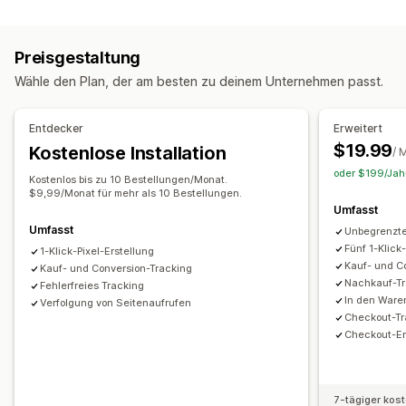
Kundenverhalten
Kampagnenmanagement
Aktivitäts-Tracking
Event-Tracking
Website
Pixel-Verwaltung
Preisgestaltung
Marketing und Vertrieb
Wähle den Plan, der am besten zu deinem Unternehmen passt.
Leistungsanalyse
Checkout-Analysen
Kaufverfolgung
Leistungsverfolgung
Interaktionskennzahlen
Abgebrochener Warenkorb
Pixel-Tracking
Entdecker
Erweitert
Conversion-Tracking
UTM-Zuordnung
$19.99
Kostenlose Installation
Bildmaterial und Berichte
/ 
oder $199/Jahr
Analyse-Dashboard
Benutzerdefinierte Dashboards
Kostenlos bis zu 10 Bestellungen/Monat.
$9,99/Monat für mehr als 10 Bestellungen.
Benutzerdefinierte Berichte
Umfasst
Umfasst
Unbegrenzte
Fünf 1-Klick
1-Klick-Pixel-Erstellung
Kauf- und C
Kauf- und Conversion-Tracking
Nachkauf-Tr
Fehlerfreies Tracking
In den Ware
Verfolgung von Seitenaufrufen
Checkout-Tr
Checkout-Er
7-tägiger kos