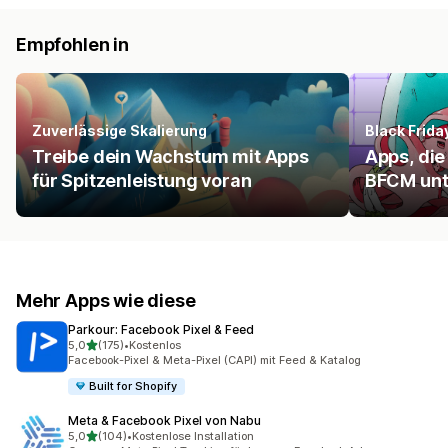
Empfohlen in
Zuverlässige Skalierung
Black Frid
Treibe dein Wachstum mit Apps
Apps, di
für Spitzenleistung voran
BFCM unt
Mehr Apps wie diese
Parkour: Facebook Pixel & Feed
von 5 Sternen
5,0
(175)
•
Kostenlos
175 Rezensionen insgesamt
Facebook-Pixel & Meta-Pixel (CAPI) mit Feed & Katalog
Built for Shopify
Meta & Facebook Pixel von Nabu
von 5 Sternen
5,0
(104)
•
Kostenlose Installation
104 Rezensionen insgesamt