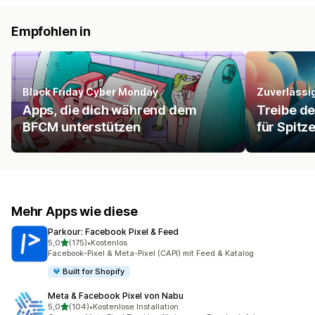
Empfohlen in
Black Friday Cyber Monday
Zuverlässi
Apps, die dich während dem
Treibe d
BFCM unterstützen
für Spitz
Mehr Apps wie diese
Parkour: Facebook Pixel & Feed
von 5 Sternen
5,0
(175)
•
Kostenlos
175 Rezensionen insgesamt
Facebook-Pixel & Meta-Pixel (CAPI) mit Feed & Katalog
Built for Shopify
Meta & Facebook Pixel von Nabu
von 5 Sternen
5,0
(104)
•
Kostenlose Installation
104 Rezensionen insgesamt