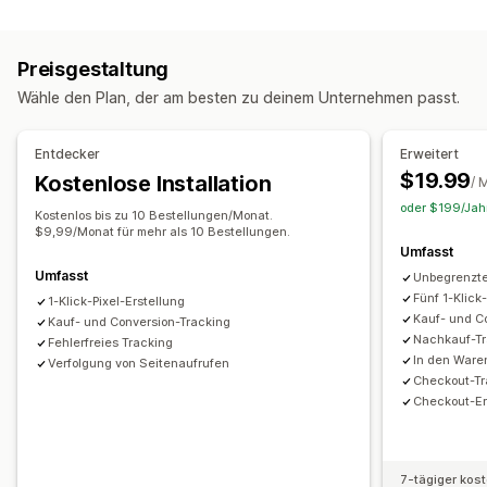
Kundenverhalten
Kampagnenmanagement
Aktivitäts-Tracking
Event-Tracking
Website
Pixel-Verwaltung
Preisgestaltung
Marketing und Vertrieb
Wähle den Plan, der am besten zu deinem Unternehmen passt.
Leistungsanalyse
Checkout-Analysen
Kaufverfolgung
Leistungsverfolgung
Interaktionskennzahlen
Abgebrochener Warenkorb
Pixel-Tracking
Entdecker
Erweitert
Conversion-Tracking
UTM-Zuordnung
$19.99
Kostenlose Installation
Bildmaterial und Berichte
/ 
oder $199/Jahr
Analyse-Dashboard
Benutzerdefinierte Dashboards
Kostenlos bis zu 10 Bestellungen/Monat.
$9,99/Monat für mehr als 10 Bestellungen.
Benutzerdefinierte Berichte
Umfasst
Umfasst
Unbegrenzte
Fünf 1-Klick
1-Klick-Pixel-Erstellung
Kauf- und C
Kauf- und Conversion-Tracking
Nachkauf-Tr
Fehlerfreies Tracking
In den Ware
Verfolgung von Seitenaufrufen
Checkout-Tr
Checkout-Er
7-tägiger kos