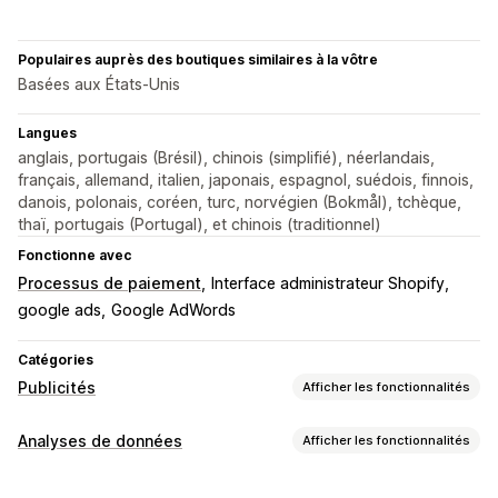
Populaires auprès des boutiques similaires à la vôtre
Basées aux États-Unis
Langues
anglais, portugais (Brésil), chinois (simplifié), néerlandais,
français, allemand, italien, japonais, espagnol, suédois, finnois,
danois, polonais, coréen, turc, norvégien (Bokmål), tchèque,
thaï, portugais (Portugal), et chinois (traditionnel)
Fonctionne avec
Processus de paiement
Interface administrateur Shopify
google ads
Google AdWords
Catégories
Publicités
Afficher les fonctionnalités
Ciblage
Analyses de données
Afficher les fonctionnalités
En fonction de l’événement
Comportement
Comportement du client