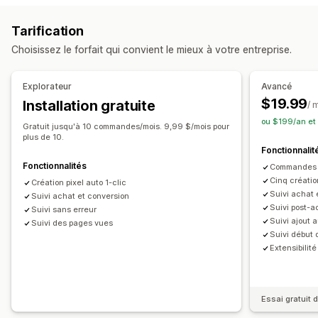
Gestion de campagnes
Suivi de l’activité
Suivi de l’événement
Site web
Gestion des pixels
Tarification
Marketing et ventes
Choisissez le forfait qui convient le mieux à votre entreprise.
Analyses de performance
Analyse des données de paiement
Suivi des achats
Suivi des performances
Indicateurs d’engagement
Panier abandonné
Suivi de pixel
Explorateur
Avancé
Suivi des conversions
Attribution UTM
$19.99
Installation gratuite
Supports visuels et rapports
/ 
ou $199/an et
Tableau de bord des analyses de données
Gratuit jusqu'à 10 commandes/mois. 9,99 $/mois pour
plus de 10.
Tableaux de bord personnalisés
Rapports personnalisés
Fonctionnalit
Fonctionnalités
Commandes i
Cinq créatio
Création pixel auto 1-clic
Suivi achat 
Suivi achat et conversion
Suivi post-a
Suivi sans erreur
Suivi ajout 
Suivi des pages vues
Suivi début
Extensibilit
Essai gratuit d