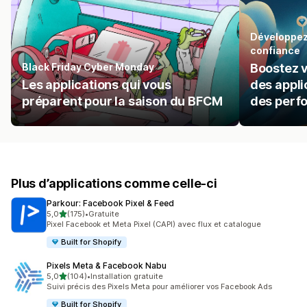
Développez 
confiance
Black Friday Cyber Monday
Boostez v
Les applications qui vous
des appli
préparent pour la saison du BFCM
des perf
Plus d’applications comme celle-ci
Parkour: Facebook Pixel & Feed
étoile(s) sur 5
5,0
(175)
•
Gratuite
175 avis au total
Pixel Facebook et Meta Pixel (CAPI) avec flux et catalogue
Built for Shopify
Pixels Meta & Facebook Nabu
étoile(s) sur 5
5,0
(104)
•
Installation gratuite
104 avis au total
Suivi précis des Pixels Meta pour améliorer vos Facebook Ads
Built for Shopify