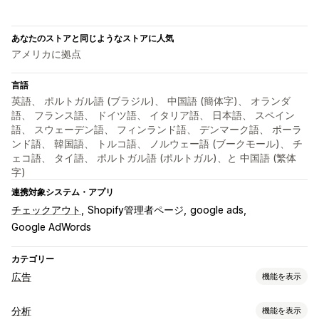
あなたのストアと同じようなストアに人気
アメリカに拠点
言語
英語、 ポルトガル語 (ブラジル)、 中国語 (簡体字)、 オランダ
語、 フランス語、 ドイツ語、 イタリア語、 日本語、 スペイン
語、 スウェーデン語、 フィンランド語、 デンマーク語、 ポーラ
ンド語、 韓国語、 トルコ語、 ノルウェー語 (ブークモール)、 チ
ェコ語、 タイ語、 ポルトガル語 (ポルトガル)、と 中国語 (繁体
字)
連携対象システム・アプリ
チェックアウト
Shopify管理者ページ
google ads
Google AdWords
カテゴリー
広告
機能を表示
ターゲティング
分析
機能を表示