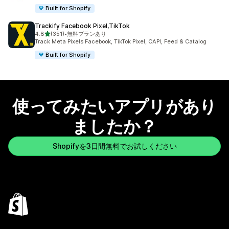
Built for Shopify
Trackify Facebook Pixel,TikTok
5つ星中
4.8
(351)
•
無料プランあり
合計レビュー数：351件
Track Meta Pixels Facebook, TikTok Pixel, CAPI, Feed & Catalog
Built for Shopify
使ってみたいアプリがあり
ましたか？
Shopifyを3日間無料でお試しください