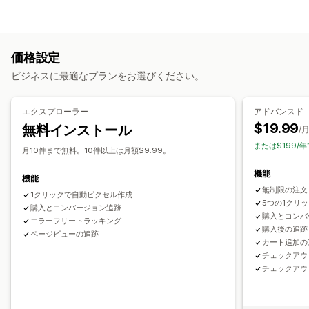
イベント別
操作動向
お客様の操作動向
キャンペーン管理
アクティビティ追跡
イベント追跡
ウェブサイト
ピクセル管理
価格設定
マーケティングと販売
ビジネスに最適なプランをお選びください。
パフォーマンス分析
チェックアウト分析
購入の追跡
カゴ落ち
ピクセル追跡
パフォーマンス追跡
エンゲージメント指標
ビジュアルとレポート
エクスプローラー
アドバンスド
コンバージョントラッキング
UTMアトリビューション
$19.99
無料インストール
分析ダッシュボード
カスタムダッシュボード
カスタムレポート
/
または$199/年
月10件まで無料。10件以上は月額$9.99。
機能
機能
無制限の注文
1クリックで自動ピクセル作成
5つの1クリ
購入とコンバージョン追跡
購入とコンバ
エラーフリートラッキング
購入後の追跡
ページビューの追跡
カート追加の
チェックアウ
チェックアウ