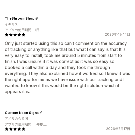
TheShroomShop
イギリス
アプリの使用期間：1日
2026年4月14日
Only just started using this so can't comment on the accuracy
of tracking or anything like that but what I can say is that It is
very easy to install, took me around 5 minutes from start to
finish. I was unsure if it was correct as it was so easy so
booked a call within a day and they took me through
everything. They also explained how it worked so I knew it was
the right app for me as we have issue with our tracking and I
wanted to know if this would be the right solution which it
appears it is.
Custom Neon Signs
アメリカ合衆国
アプリの使用期間：5年以上
2026年7月17日