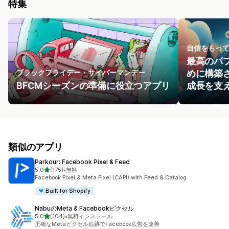
特集
自信をもっ
最高のパ
ブラックフライデー・サイバーマンデー
めに構築
BFCMシーズンの準備に役立つアプリ
成長を支
類似のアプリ
Parkour: Facebook Pixel & Feed
5つ星中
5.0
(175)
•
無料
合計レビュー数：175件
Facebook Pixel & Meta Pixel (CAPI) with Feed & Catalog
Built for Shopify
NabuのMeta & Facebookピクセル
5つ星中
5.0
(104)
•
無料インストール
合計レビュー数：104件
正確なMetaピクセル追跡でFacebook広告を改善