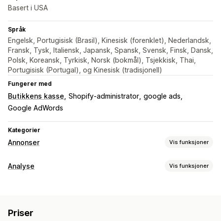
Basert i USA
Språk
Engelsk, Portugisisk (Brasil), Kinesisk (forenklet), Nederlandsk,
Fransk, Tysk, Italiensk, Japansk, Spansk, Svensk, Finsk, Dansk,
Polsk, Koreansk, Tyrkisk, Norsk (bokmål), Tsjekkisk, Thai,
Portugisisk (Portugal), og Kinesisk (tradisjonell)
Fungerer med
Butikkens kasse
Shopify-administrator
google ads
Google AdWords
Kategorier
Annonser
Vis funksjoner
Målretting
Analyse
Vis funksjoner
Hendelsesbasert
Atferd
Kundeatferd
Kampanjeadministrasjon
Aktivitetssporing
Hendelsessporing
Nettsted
Pikseladministrasjon
Priser
Markedsføring og salg