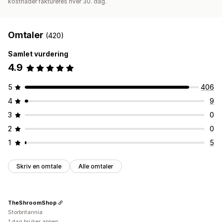
kostnader faktureres hver 30. dag.
Omtaler
(420)
Samlet vurdering
4.9
5
406
4
9
3
0
2
0
1
5
Skriv en omtale
Alle omtaler
TheShroomShop
Storbritannia
1 dag bruker appen