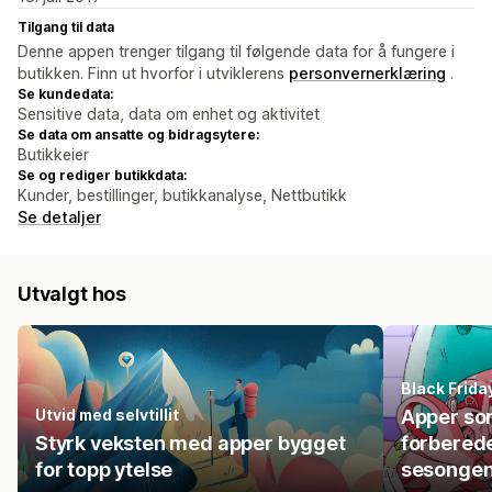
Tilgang til data
Denne appen trenger tilgang til følgende data for å fungere i
butikken. Finn ut hvorfor i utviklerens
personvernerklæring
.
Se kundedata:
Sensitive data, data om enhet og aktivitet
Se data om ansatte og bidragsytere:
Butikkeier
Se og rediger butikkdata:
Kunder, bestillinger, butikkanalyse, Nettbutikk
Se detaljer
Utvalgt hos
Black Frid
Utvid med selvtillit
Apper so
Styrk veksten med apper bygget
forberede
for topp ytelse
sesonge