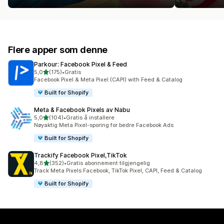
Flere apper som denne
Parkour: Facebook Pixel & Feed
av 5 stjerner
5,0
(175)
•
Gratis
Totalt 175 omtaler
Facebook Pixel & Meta Pixel (CAPI) with Feed & Catalog
Built for Shopify
Meta & Facebook Pixels av Nabu
av 5 stjerner
5,0
(104)
•
Gratis å installere
Totalt 104 omtaler
Nøyaktig Meta Pixel-sporing for bedre Facebook Ads
Built for Shopify
Trackify Facebook Pixel,TikTok
av 5 stjerner
4,8
(352)
•
Gratis abonnement tilgjengelig
Totalt 352 omtaler
Track Meta Pixels Facebook, TikTok Pixel, CAPI, Feed & Catalog
Built for Shopify