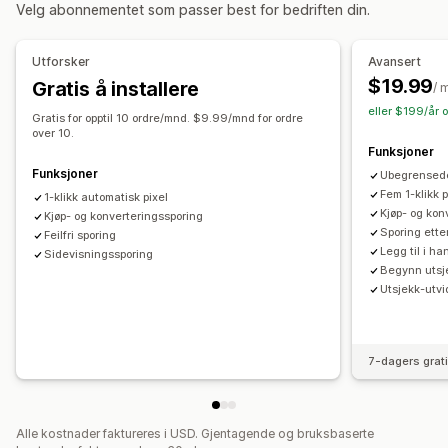
Velg abonnementet som passer best for bedriften din.
Ytelsesanalyse
Kasseanalyse
Kjøpssporing
Forlatt handlekurv
Ytelsessporing
Engasjementmålinger
Pikselsporing
Utforsker
Avansert
Konverteringssporing
UTM-attribusjon
$19.99
Gratis å installere
Visuelt og rapporter
/ 
eller $199/år 
Analyse-instrumentbord
Tilpassede instrumentbord
Gratis for opptil 10 ordre/mnd. $9.99/mnd for ordre
over 10.
Tilpassede rapporter
Funksjoner
Funksjoner
Ubegrensede
Fem 1-klikk p
1-klikk automatisk pixel
Kjøp- og kon
Kjøp- og konverteringssporing
Sporing ette
Feilfri sporing
Legg til i h
Sidevisningssporing
Begynn utsj
Utsjekk-utvi
7-dagers grat
Alle kostnader faktureres i USD. Gjentagende og bruksbaserte