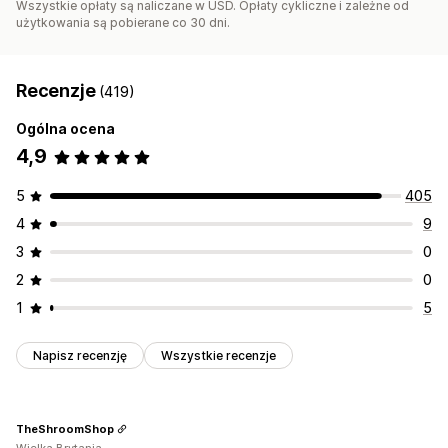
Wszystkie opłaty są naliczane w USD. Opłaty cykliczne i zależne od
użytkowania są pobierane co 30 dni.
Recenzje
(419)
Ogólna ocena
4,9
5
405
4
9
3
0
2
0
1
5
Napisz recenzję
Wszystkie recenzje
TheShroomShop