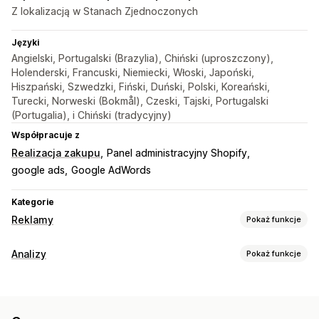
Z lokalizacją w Stanach Zjednoczonych
Języki
Angielski, Portugalski (Brazylia), Chiński (uproszczony),
Holenderski, Francuski, Niemiecki, Włoski, Japoński,
Hiszpański, Szwedzki, Fiński, Duński, Polski, Koreański,
Turecki, Norweski (Bokmål), Czeski, Tajski, Portugalski
(Portugalia), i Chiński (tradycyjny)
Współpracuje z
Realizacja zakupu
Panel administracyjny Shopify
google ads
Google AdWords
Kategorie
Reklamy
Pokaż funkcje
Targetowanie
Analizy
Pokaż funkcje
Oparte na wydarzeniu
Zachowanie
Zachowanie klientów
Zarządzanie kampanią
Śledzenie aktywności
Śledzenie wydarzeń
Strona internetowa
Zarządzanie sklepem