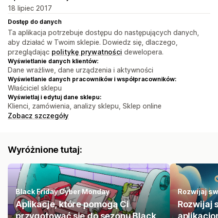
18 lipiec 2017
Dostęp do danych
Ta aplikacja potrzebuje dostępu do następujących danych,
aby działać w Twoim sklepie. Dowiedz się, dlaczego,
przeglądając
politykę prywatności
dewelopera.
Wyświetlanie danych klientów:
Dane wrażliwe, dane urządzenia i aktywności
Wyświetlanie danych pracowników i współpracowników:
Właściciel sklepu
Wyświetlaj i edytuj dane sklepu:
Klienci, zamówienia, analizy sklepu, Sklep online
Zobacz szczegóły
Wyróżnione tutaj:
Black Friday Cyber Monday
Rozwijaj sw
Aplikacje, które pomogą Ci
Rozwijaj 
przygotować się do sezonu Black
aplikacj