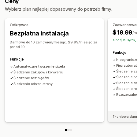
Ceny
Marketing i sprzedaż
Wybierz plan najlepiej dopasowany do potrzeb firmy.
Analizy wydajności
Analizy realizacji zakupu
Śledzenie zakupu
Śledzenie wydajności
Wskaźniki zaangażowania
Porzucony koszyk
Śledzenie za pomocą piksela
Odkrywca
Zaawansowa
Śledzenie konwersji
Atrybucja UTM
$19.99
Bezpłatna instalacja
Materiały wizualne i raporty
/m
albo $199/rok,
Analizy pulpitu
Niestandardowe pulpity
Darmowe do 10 zamówień/miesiąc. $9.99/miesiąc za
ponad 10.
Niestandardowe raporty
Funkcje
Funkcje
Nieogranicz
Pięć automa
Automatyczne tworzenie pixela
Śledzenie z
Śledzenie zakupów i konwersji
Śledzenie p
Śledzenie bez błędów
Śledzenie d
Śledzenie odsłon strony
Śledzenie r
Rozszerzaln
7-dniowa dar