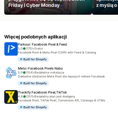
Friday i Cyber Monday
z myślą o
Więcej podobnych aplikacji
Parkour: Facebook Pixel & Feed
na 5 gwiazdek
5,0
(175)
•
Gratis
Łączna liczba recenzji: 175
Facebook Pixel & Meta Pixel (CAPI) with Feed & Catalog
Built for Shopify
Meta i Facebook Pixels Nabu
na 5 gwiazdek
5,0
(104)
•
Bezpłatna instalacja
Łączna liczba recenzji: 104
Dokładne śledzenie Meta Pixel dla lepszych reklam Facebook
Built for Shopify
Trackify Facebook Pixel,TikTok
na 5 gwiazdek
4,8
(351)
•
Bezpłatny plan jest dostępny
Łączna liczba recenzji: 351
Facebook Pixel, TikTok Pixel, Conversion API, Catalogs & UTMs
Built for Shopify