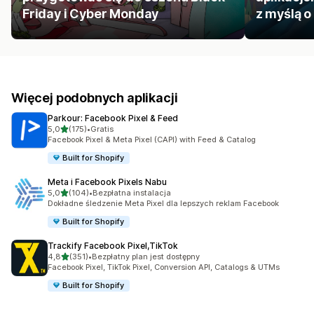
Friday i Cyber Monday
z myślą o
Więcej podobnych aplikacji
Parkour: Facebook Pixel & Feed
na 5 gwiazdek
5,0
(175)
•
Gratis
Łączna liczba recenzji: 175
Facebook Pixel & Meta Pixel (CAPI) with Feed & Catalog
Built for Shopify
Meta i Facebook Pixels Nabu
na 5 gwiazdek
5,0
(104)
•
Bezpłatna instalacja
Łączna liczba recenzji: 104
Dokładne śledzenie Meta Pixel dla lepszych reklam Facebook
Built for Shopify
Trackify Facebook Pixel,TikTok
na 5 gwiazdek
4,8
(351)
•
Bezpłatny plan jest dostępny
Łączna liczba recenzji: 351
Facebook Pixel, TikTok Pixel, Conversion API, Catalogs & UTMs
Built for Shopify