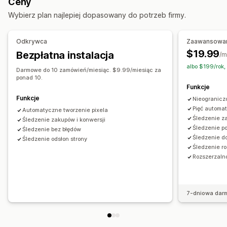
Ceny
Marketing i sprzedaż
Wybierz plan najlepiej dopasowany do potrzeb firmy.
Analizy wydajności
Analizy realizacji zakupu
Śledzenie zakupu
Śledzenie wydajności
Wskaźniki zaangażowania
Porzucony koszyk
Śledzenie za pomocą piksela
Odkrywca
Zaawansowa
Śledzenie konwersji
Atrybucja UTM
$19.99
Bezpłatna instalacja
Materiały wizualne i raporty
/m
albo $199/rok,
Analizy pulpitu
Niestandardowe pulpity
Darmowe do 10 zamówień/miesiąc. $9.99/miesiąc za
ponad 10.
Niestandardowe raporty
Funkcje
Funkcje
Nieogranicz
Pięć automa
Automatyczne tworzenie pixela
Śledzenie z
Śledzenie zakupów i konwersji
Śledzenie p
Śledzenie bez błędów
Śledzenie d
Śledzenie odsłon strony
Śledzenie r
Rozszerzaln
7-dniowa dar