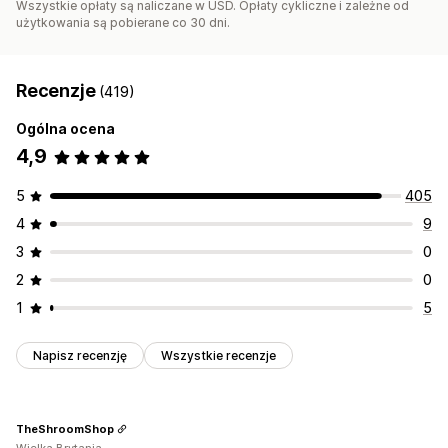
Wszystkie opłaty są naliczane w USD. Opłaty cykliczne i zależne od
użytkowania są pobierane co 30 dni.
Recenzje
(419)
Ogólna ocena
4,9
5
405
4
9
3
0
2
0
1
5
Napisz recenzję
Wszystkie recenzje
TheShroomShop