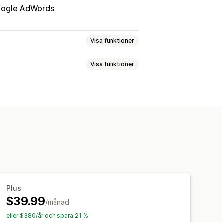
ogle AdWords
Visa funktioner
Visa funktioner
na varukorgar
Pixelspårning
r engagemang
ring
aneler
Anpassade rapporter
Plus
$39.99
/månad
eller $380/år och spara 21 %