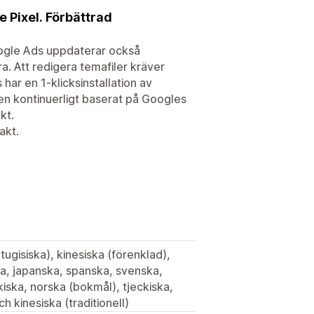
 Pixel. Förbättrad
oogle Ads uppdaterar också
a. Att redigera temafiler kräver
ar en 1-klicksinstallation av
n kontinuerligt baserat på Googles
kt.
akt.
tugisiska), kinesiska (förenklad),
ka, japanska, spanska, svenska,
kiska, norska (bokmål), tjeckiska,
h kinesiska (traditionell)