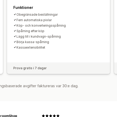
Funktioner
Obegränsade beställningar
Fem automatiska pixlar
Köp- och konverteringsspårning
Spårning efter köp
Lägg till i kundvagn-spårning
Börja kassa-spårning
Kassaextensibilitet
Prova gratis i 7 dagar
ngsbaserade avgifter faktureras var 30:e dag.
hroomShop