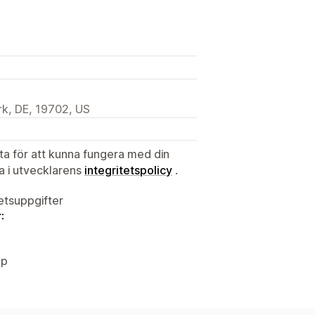
k, DE, 19702, US
ata för att kunna fungera med din
ta i utvecklarens
integritetspolicy
.
tetsuppgifter
:
op