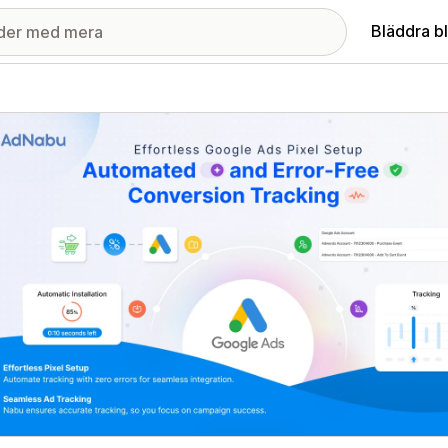
Bläddra b
ri med utvalda bilder