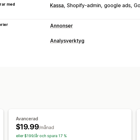
rar med
Kassa
Shopify-admin
google ads
Go
rier
Annonser
Målinriktning
Analysverktyg
Händelsebaserad
Beteende
Kundbeteende
Kampanjhantering
Aktivitetsspårning
Händelsespårning
Webbplats
Pixelhantering
Marknadsföring och försäljning
Prestandaanalys
Kassaanalys
Inköpsspårning
Övergiv
Spårning av prestanda
Mätvärden fö
Diagram och rapporter
Konverteringsspårning
UTM-attribue
Analyspanel
Anpassade instrumentp
Avancerad
$19.99
/månad
eller $199/år och spara 17 %