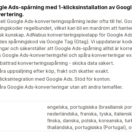
le Ads-spårning med 1-klicksinstallation av Google
ertering.
ll Google Ads-konverteringsspårning leder ofta till fel. G
ingskoder regelbundet, vilket kan bli en mardröm att hanter
sk kunskap. AdNabus konverteringspixelapp för Google Ads h
es spårningskod via Google Tag (Gtag). Vi uppdaterar kode
ngar och säkerställer att Google Ads-spårning alltid är korre
 Google Ads-konverteringsfel och spåra konverteringar ex
bättrad konverteringsspårning - skicka data säkert.
ra uppsäljning efter köp, frakt och skatter exakt.
licksintegration med Google Ads. Stöd för konton.
ra Google Ads-konverteringar utan att ändra temafiler.
engelska, portugisiska (brasiliansk por
nederländska, franska, tyska, italiens
finska, danska, polska, koreanska, tur
thailändska, portugisiska (Portugal), oc