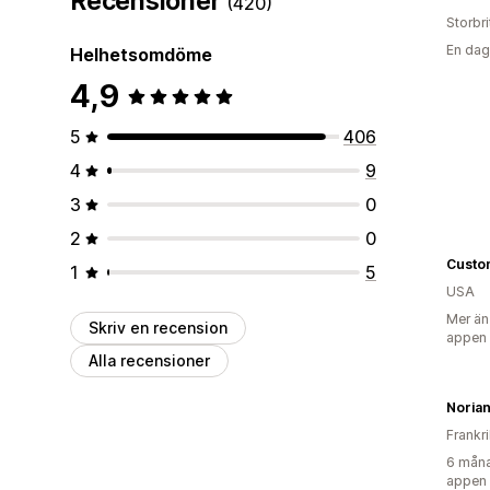
Recensioner
(420)
Storbr
En dag
Helhetsomdöme
4,9
5
406
4
9
3
0
2
0
Custo
1
5
USA
Mer än
Skriv en recension
appen
Alla recensioner
Noria
Frankr
6 måna
appen