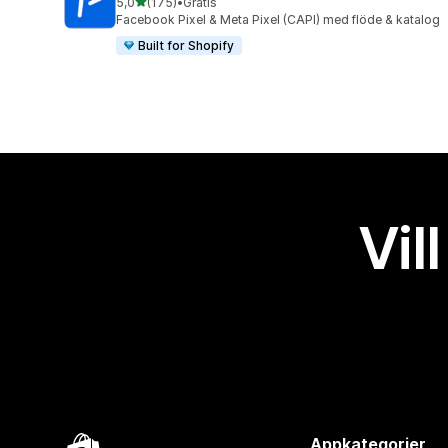
av 5 stjärnor
5,0
(175)
•
Gratis
175 recensioner totalt
Facebook Pixel & Meta Pixel (CAPI) med flöde & katalog
Built for Shopify
Vil
Appkategorier