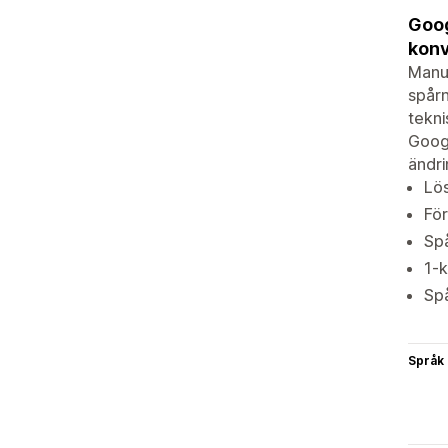
Goog
konv
Manue
spårn
tekni
Googl
ändri
Lös
För
Spå
1-k
Spå
Språk