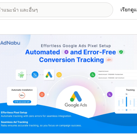
เรียกดู
อรีรูปภาพที่แสดง