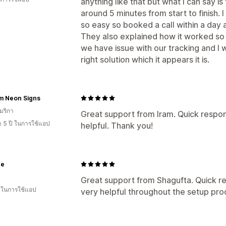
anything like that but what I can say is 
around 5 minutes from start to finish. I
so easy so booked a call within a day
They also explained how it worked so I
we have issue with our tracking and I 
right solution which it appears it is.
m Neon Signs
มริกา
Great support from Iram. Quick respon
า 5 ปี ในการใช้แอป
helpful. Thank you!
ne
Great support from Shagufta. Quick re
น ในการใช้แอป
very helpful throughout the setup pro