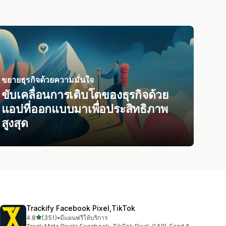
ขยายธุรกิจด้วยความมั่นใจ
ขับเคลื่อนการเติบโตของธุรกิจด้วย
แอปที่ออกแบบมาเพื่อประสิทธิภาพ
สูงสุด
Trackify Facebook Pixel,TikTok
เต็ม 5 ดาว
4.8
(351)
•
มีแผนฟรีให้บริการ
ทั้งหมด 351 รีวิว