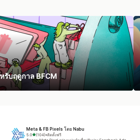
สำหรับฤดูกาล BFCM
Meta & FB Pixels โดย Nabu
เต็ม 5 ดาว
5.0
(104)
•
ติดตั้งฟรี
ทั้งหมด 104 รีวิว