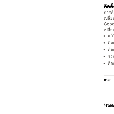
ติดต
การต
เปลี่
Googl
เปลี
แก
ติด
ติ
รวม
ติ
ภาษา
ใช้ได้กั