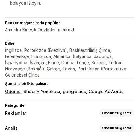
kolayca izleyin.
Benzer mağazalarda popüler
Amerika Birleşik Devletleri merkezli
Diller
İngilizce, Portekizce (Brezilya), Basitleştirilmiş Çince,
Felemenkçe, Fransızca, Almanca, İtalyanca, Japonca,
İspanyolca, İsveççe, Fince, Danca, Lehçe, Korece, Türkçe,
Norveççe (Bokmål), Çekçe, Tayca, Portekizce (Portekiz)ve
Geleneksel Çince
Şunlarla birlikte çalışır:
Ödeme
Shopify Yöneticisi
google ads
Google AdWords
Kategoriler
Reklamlar
Özellikleri göster
Hedefleme
Analiz
Özellikleri göster
Etkinlik bazında
Davranış