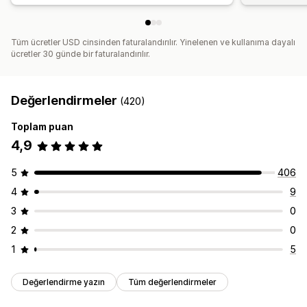
Tüm ücretler USD cinsinden faturalandırılır. Yinelenen ve kullanıma dayalı
ücretler 30 günde bir faturalandırılır.
Değerlendirmeler
(420)
Toplam puan
4,9
5
406
4
9
3
0
2
0
1
5
Değerlendirme yazın
Tüm değerlendirmeler