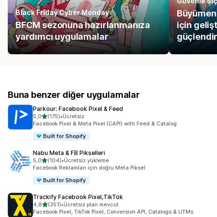
Güvenle ölç
Black Friday Cyber Monday
Büyümeni
BFCM sezonuna hazırlanmanıza
için geli
yardımcı uygulamalar
güçlendir
Buna benzer diğer uygulamalar
Parkour: Facebook Pixel & Feed
5 yıldız üzerinden
5,0
(175)
•
Ücretsiz
toplam 175 değerlendirme
Facebook Pixel & Meta Pixel (CAPI) with Feed & Catalog
Built for Shopify
Nabu Meta & FB Pikselleri
5 yıldız üzerinden
5,0
(104)
•
Ücretsiz yükleme
toplam 104 değerlendirme
Facebook Reklamları için doğru Meta Piksel
Built for Shopify
Trackify Facebook Pixel,TikTok
5 yıldız üzerinden
4,8
(351)
•
Ücretsiz plan mevcut
toplam 351 değerlendirme
Facebook Pixel, TikTok Pixel, Conversion API, Catalogs & UTMs