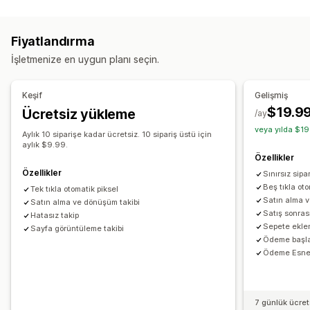
Müşteri davranışı
Kampanya yönetimi
Aktivite takibi
Etkinlik takibi
Web Sitesi
Piksel yönetimi
Fiyatlandırma
Pazarlama ve satış
İşletmenize en uygun planı seçin.
Performans analizleri
Ödeme analizleri
Satın alım takibi
Yarım bırakılmış sepet
Performans takibi
Etkileşim ölçümleri
Dönüşüm izleme
Piksel takibi
Keşif
Gelişmiş
UTM öz nitelikleri
$19.9
Ücretsiz yükleme
Görseller ve raporlar
/ay
veya yılda $19
Analizler kontrol paneli
Özel kontrol panelleri
Özel raporlar
Aylık 10 siparişe kadar ücretsiz. 10 sipariş üstü için
aylık $9.99.
Özellikler
Özellikler
Sınırsız sipa
Beş tıkla oto
Tek tıkla otomatik piksel
Satın alma 
Satın alma ve dönüşüm takibi
Satış sonras
Hatasız takip
Sepete ekle
Sayfa görüntüleme takibi
Ödeme başla
Ödeme Esnek
7 günlük ücre