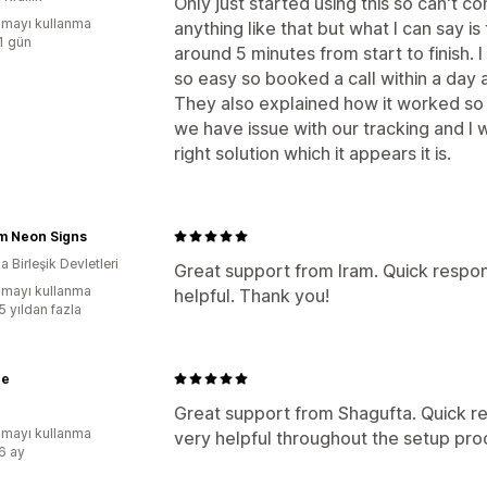
Only just started using this so can't 
mayı kullanma
anything like that but what I can say is 
:1 gün
around 5 minutes from start to finish. I
so easy so booked a call within a day
They also explained how it worked so I
we have issue with our tracking and I 
right solution which it appears it is.
m Neon Signs
 Birleşik Devletleri
Great support from Iram. Quick respon
mayı kullanma
helpful. Thank you!
5 yıldan fazla
ne
Great support from Shagufta. Quick re
mayı kullanma
very helpful throughout the setup pro
:6 ay