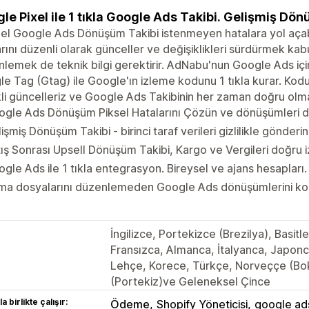
le Pixel ile 1 tıkla Google Ads Takibi. Gelişmiş Dön
l Google Ads Dönüşüm Takibi istenmeyen hatalara yol açab
rını düzenli olarak günceller ve değişiklikleri sürdürmek ka
lemek de teknik bilgi gerektirir. AdNabu'nun Google Ads iç
e Tag (Gtag) ile Google'ın izleme kodunu 1 tıkla kurar. Kodu
li güncelleriz ve Google Ads Takibinin her zaman doğru olma
gle Ads Dönüşüm Piksel Hatalarını Çözün ve dönüşümleri do
işmiş Dönüşüm Takibi - birinci taraf verileri gizlilikle gönderin
ış Sonrası Upsell Dönüşüm Takibi, Kargo ve Vergileri doğru i
gle Ads ile 1 tıkla entegrasyon. Bireysel ve ajans hesapları.
a dosyalarını düzenlemeden Google Ads dönüşümlerini kola
İngilizce, Portekizce (Brezilya), Basit
Fransızca, Almanca, İtalyanca, Japonc
Lehçe, Korece, Türkçe, Norveççe (Bo
(Portekiz)ve Geleneksel Çince
a birlikte çalışır:
Ödeme
Shopify Yöneticisi
google ad