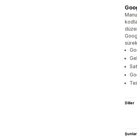
Goog
Manue
kodla
düzen
Googl
sürek
Goo
Gel
Sat
Goo
Tem
Diller
Şunlarl