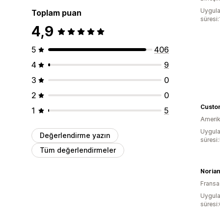
Uygula
Toplam puan
süresi
4,9
5
406
4
9
3
0
2
0
Custo
1
5
Amerika
Uygula
Değerlendirme yazın
süresi:
Tüm değerlendirmeler
Noria
Fransa
Uygula
süresi