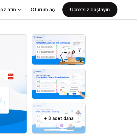
öz atın
Oturum aç
Ücretsiz başlayın
+ 3 adet daha