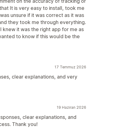
comment on the accuracy of tracking or
that It is very easy to install, took me
 was unsure if it was correct as it was
 and they took me through everything.
 knew it was the right app for me as
wanted to know if this would be the
17 Temmuz 2026
ses, clear explanations, and very
19 Haziran 2026
sponses, clear explanations, and
cess. Thank you!