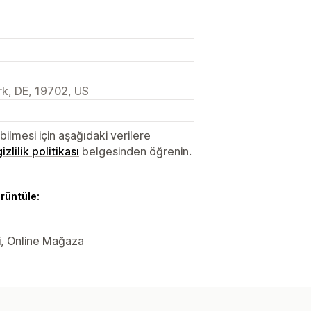
k, DE, 19702, US
lmesi için aşağıdaki verilere
gizlilik politikası
belgesinden öğrenin.
örüntüle:
ri, Online Mağaza