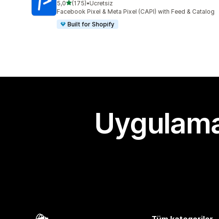
5 yıldız üzerinden
5,0
(175)
•
Ücretsiz
toplam 175 değerlendirme
Facebook Pixel & Meta Pixel (CAPI) with Feed & Catalog
Built for Shopify
Uygulama