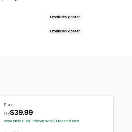
Özellikleri göster
Özellikleri göster
rım bırakılmış sepet
Piksel takibi
i
Dönüşüm izleme
panelleri
Özel raporlar
Plus
$39.99
/ay
veya yılda $380 ödeyin ve %21 tasarruf edin