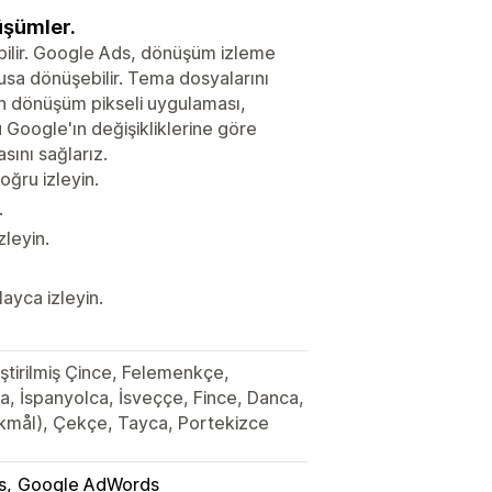
üşümler.
ilir. Google Ads, dönüşüm izleme
busa dönüşebilir. Tema dosyalarını
in dönüşüm pikseli uygulaması,
 Google'ın değişikliklerine göre
sını sağlarız.
ğru izleyin.
.
zleyin.
yca izleyin.
leştirilmiş Çince, Felemenkçe,
a, İspanyolca, İsveççe, Fince, Danca,
kmål), Çekçe, Tayca, Portekizce
s
Google AdWords