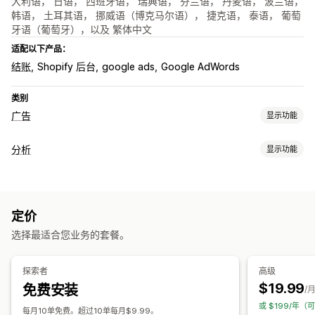
大利语， 日语， 西班牙语， 瑞典语， 芬兰语， 丹麦语， 波兰语，
韩语， 土耳其语， 挪威语（博克马尔语）， 捷克语， 泰语， 葡萄
牙语（葡萄牙），以及 繁体中文
适配以下产品：
结账
Shopify 后台
google ads
Google AdWords
类别
广告
显示功能
定向
分析
显示功能
基于活动
行为
客户行为
宣传活动管理
活动跟踪
事件跟踪
网站
像素管理
定价
营销和销售
选择最适合您业务的套餐。
绩效分析
结账分析
购买跟踪
弃购
像素跟踪
绩效跟踪
互动指标
转化跟踪
UTM 归因
视觉和报告
探索者
高级
$19.99
免费安装
分析控制面板
自定义控制面板
自定义报告
/
或 $199/年（
每月10单免费。超过10单每月$9.99。