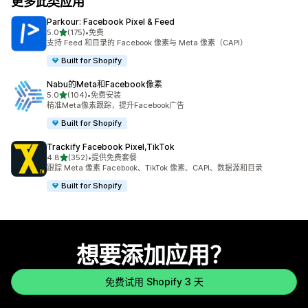
更多此类应用
Parkour: Facebook Pixel & Feed
星（满分 5 星）
5.0
(175)
•
免费
总共 175 条评论
支持 Feed 和目录的 Facebook 像素与 Meta 像素（CAPI）
Built for Shopify
Nabu的Meta和Facebook像素
星（满分 5 星）
5.0
(104)
•
免费安装
总共 104 条评论
精准Meta像素跟踪，提升Facebook广告
Built for Shopify
Trackify Facebook Pixel,TikTok
星（满分 5 星）
4.8
(352)
•
提供免费套餐
总共 352 条评论
跟踪 Meta 像素 Facebook、TikTok 像素、CAPI、数据源和目录
Built for Shopify
想要添加应用？
免费试用 Shopify 3 天