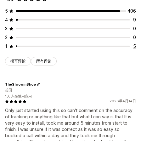
5
406
4
9
3
0
2
0
1
5
撰写评论
所有评论
TheShroomShop
英国
1天 人在使用应用
2026年4月14日
Only just started using this so can't comment on the accuracy
of tracking or anything like that but what I can say is that It is
very easy to install, took me around 5 minutes from start to
finish. I was unsure if it was correct as it was so easy so
booked a call within a day and they took me through