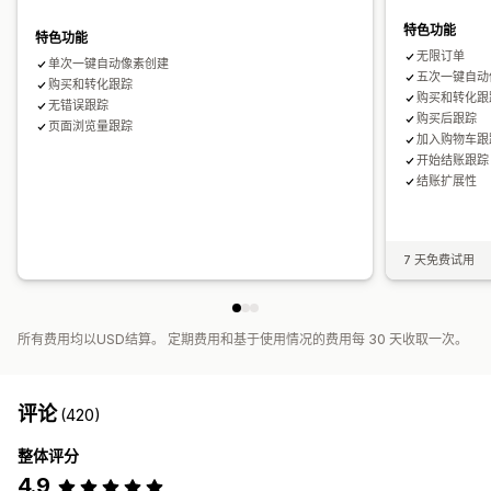
特色功能
特色功能
无限订单
单次一键自动像素创建
五次一键自动
购买和转化跟踪
购买和转化跟
无错误跟踪
购买后跟踪
页面浏览量跟踪
加入购物车跟
开始结账跟踪
结账扩展性
7 天免费试用
所有费用均以USD结算。 定期费用和基于使用情况的费用每 30 天收取一次。
评论
(420)
整体评分
4.9