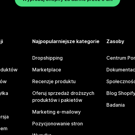
ji
Najpopularniejsze kategorie
Zasoby
Dropshipping
Centrum Po
oduktów
Marketplace
Dokumentac
tów
Recenzje produktu
Społeczność
yłka
Oferuj sprzedaż droższych
Blog Shopif
produktów i pakietów
Badania
Marketing e-mailowy
rsja
Pozycjonowanie stron
pem