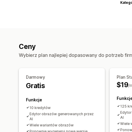
Katego
Ceny
Wybierz plan najlepiej dopasowany do potrzeb fir
Darmowy
Plan St
$19
Gratis
/
Funkcj
Funkcje
125 kr
10 kredytów
Edytor
Edytor obrazów generowanych przez
AI
AI
Wiele 
Wiele wariantów obrazów
Ponown
Ponownie wygeneruj nowe wersje