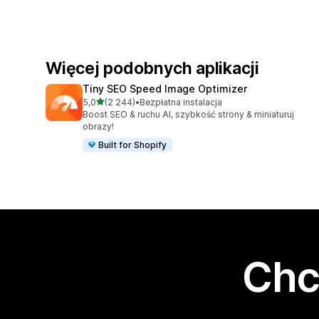
Więcej podobnych aplikacji
Tiny SEO Speed Image Optimizer
na 5 gwiazdek
5,0
(2 244)
•
Bezpłatna instalacja
Łączna liczba recenzji: 2244
Boost SEO & ruchu AI, szybkość strony & miniaturuj
obrazy!
Built for Shopify
Chc