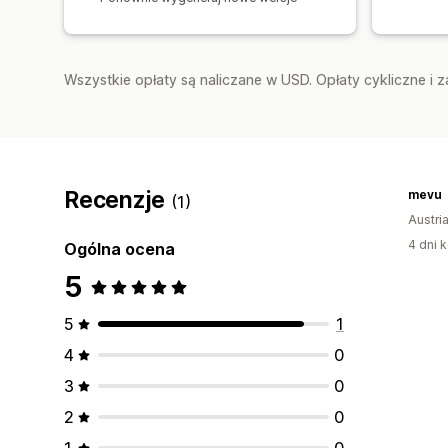
Wszystkie opłaty są naliczane w USD. Opłaty cykliczne i 
Recenzje
mevu
(1)
Austri
4 dni k
Ogólna ocena
5
5
1
4
0
3
0
2
0
1
0