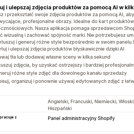
uj i ulepszaj zdjęcia produktów za pomocą AI w kil
z i przekształć swoje zdjęcia produktów za pomocą AI, aby
ycające, profesjonalne obrazy. Idealne do kart produktów
ecznościowych. Nasza aplikacja pomaga sprzedawcom Shop
ć wizualną i zachować spójność marki. Nie potrzebujesz u
retuszuj i generuj różne style bezpośrednio w swoim panelu 
tuj i ulepszaj zdjęcia produktów błyskawicznie dzięki AI
waj tła lub dodawaj własne sceny w kilka sekund
uszuj zdjęcia, by uzyskać ostrzejszy i bardziej profesjonaln
eruj różne style zdjęć dla dowolnego kanału sprzedaży
isuj, organizuj i ponownie używaj edytowanych zdjęć z łat
Angielski, Francuski, Niemiecki, Włoski,
Hiszpański
pracuje z
Panel administracyjny Shopify