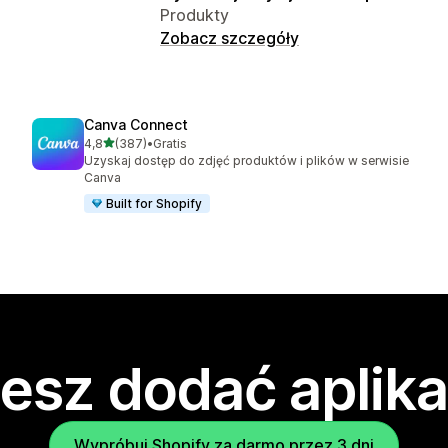
Produkty
Zobacz szczegóły
Canva Connect
na 5 gwiazdek
4,8
(387)
•
Gratis
Łączna liczba recenzji: 387
Uzyskaj dostęp do zdjęć produktów i plików w serwisie
Canva
Built for Shopify
esz dodać aplika
Wypróbuj Shopify za darmo przez 3 dni