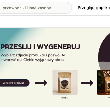
Przeglądaj aplika
nione obrazy w galerii