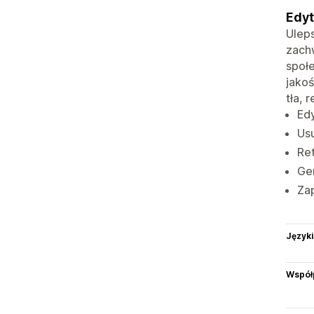
Edyt
Uleps
zachw
społ
jakoś
tła, 
Edy
Usu
Ret
Gen
Zap
Języki
Współ