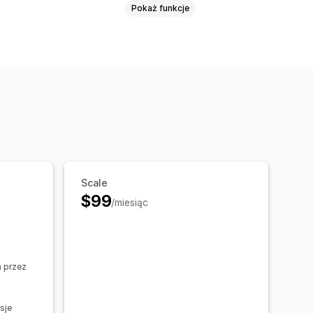
Pokaż funkcje
zy pomocy AI
Niestandardowe tła
Scale
$99
/miesiąc
 przez
sje