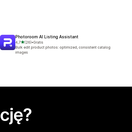
Photoroom AI Listing Assistant
na 5 gwiazdek
4,7
(26)
•
Gratis
Łączna liczba recenzji: 26
Bulk edit product photos: optimized, consistent catalog
images
cję?