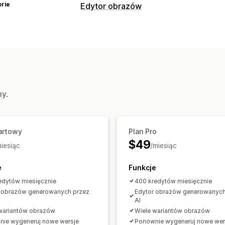
rie
Edytor obrazów
Optymalizacja obrazów
Usuwanie tła
Generowanie treści pr
Wypełnienie generatywne
my.
artowy
Plan Pro
$49
miesiąc
/miesiąc
e
Funkcje
edytów miesięcznie
400 kredytów miesięcznie
 obrazów generowanych przez
Edytor obrazów generowanych
AI
wariantów obrazów
Wiele wariantów obrazów
ie wygeneruj nowe wersje
Ponownie wygeneruj nowe wer