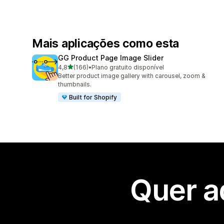
Mais aplicações como esta
GG Product Page Image Slider
de 5 estrelas
4,8
(166)
•
Plano gratuito disponível
166 total de avaliações
Better product image gallery with carousel, zoom &
thumbnails.
Built for Shopify
Quer a