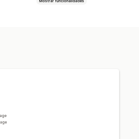
Mostrar funcionalidades
idade aumentada
Realidade virtual
visualizações em direto
alizados
Imagens
Cor
orporativa personalizada
Page
Page