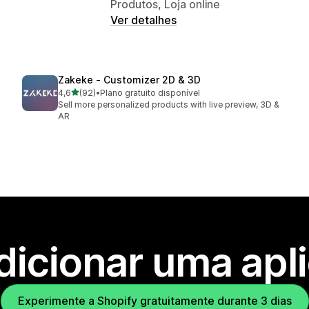
Produtos, Loja online
Ver detalhes
Zakeke ‑ Customizer 2D & 3D
de 5 estrelas
4,6
(92)
•
Plano gratuito disponível
92 total de avaliações
Sell more personalized products with live preview, 3D &
AR
dicionar uma apl
Experimente a Shopify gratuitamente durante 3 dias