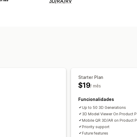
3D/RA/RV
Visualização
Modelos 3D
Visualizações 360
Real
Visualizador incorporado
Zoom
Pré-
Baseado em IA
Personalização
Criação de modelos
Produtos person
Carregamento de ficheiros
Imagem c
Reatividade móvel
Starter Plan
$19
/ mês
Funcionalidades
Up to 50 3D Generations
3D Model Viewer On Product 
Mobile QR 3D/AR on Product 
Priority support
Future features