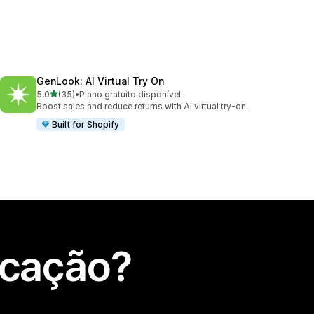
GenLook: AI Virtual Try On
de 5 estrelas
5,0
(35)
•
Plano gratuito disponível
35 total de avaliações
Boost sales and reduce returns with AI virtual try-on.
Built for Shopify
icação?