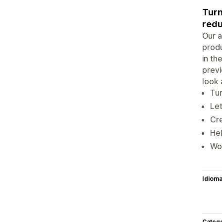
Turn
redu
Our a
produ
in th
previ
look 
Tur
Let
Cre
Hel
Wor
Idiom
Categ