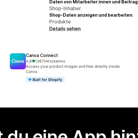
Daten von Mitarbeiter:innen und Beitra
Shop-Inhaber
Shop-Daten anzeigen und bearbeiten:
Produkte
Details sehen
Canva Connect
von 5 Sternen
4,8
(387)
•
Kostenlos
387 Rezensionen insgesamt
Access your product images and files directly inside
Canva
Built for Shopify
 du eine App hi