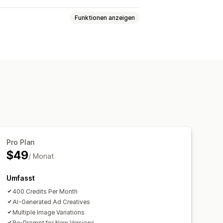
Funktionen anzeigen
rierung
erative Befüllung
Pro Plan
$49
/ Monat
Umfasst
400 Credits Per Month
AI-Generated Ad Creatives
Multiple Image Variations
Re-Prompt for New Versions