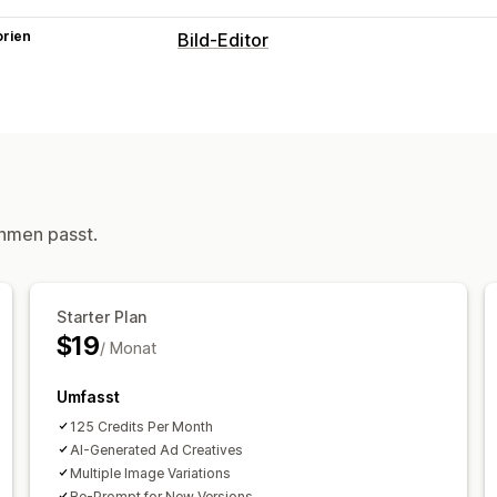
orien
Bild-Editor
Bildoptimierung
Entfernung des Hintergrunds
KI-Gene
Benutzerdefinierte Hintergründe
Gen
hmen passt.
Starter Plan
$19
/ Monat
Umfasst
125 Credits Per Month
AI-Generated Ad Creatives
Multiple Image Variations
Re-Prompt for New Versions