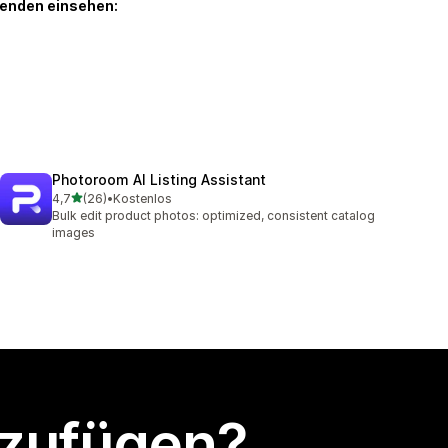
genden einsehen:
Photoroom AI Listing Assistant
von 5 Sternen
4,7
(26)
•
Kostenlos
26 Rezensionen insgesamt
Bulk edit product photos: optimized, consistent catalog
images
nzufügen?