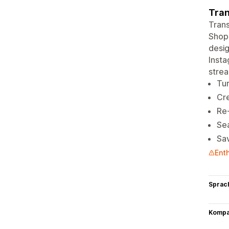
Tran
Trans
Shopi
desig
Insta
strea
Tur
Cre
Re-
Sea
Sav
Ent
Sprac
Kompat