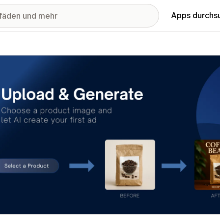
Apps durchs
stellte Bildergalerie