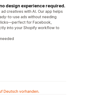
no design experience required.
 ad creatives with AI. Our app helps
eady-to-use ads without needing
w clicks—perfect for Facebook,
ectly into your Shopify workflow to
s needed
auf Deutsch vorhanden.