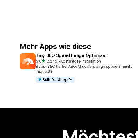
Mehr Apps wie diese
Tiny SEO Speed Image Optimizer
von 5 Sternen
5,0
(2.245)
•
Kostenlose Installation
2245 Rezensionen insgesamt
Boost SEO traffic, AEO/AI search, page speed & minify
images!↑
Built for Shopify
Möchtest