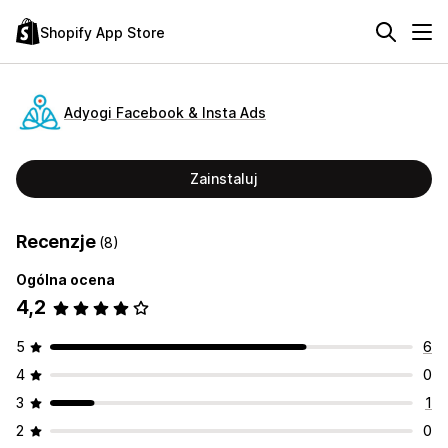
Shopify App Store
Adyogi Facebook & Insta Ads
Zainstaluj
Recenzje
(8)
Ogólna ocena
4,2
5
6
4
0
3
1
2
0