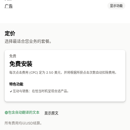
广告
显示功能
定向
行为
平台
产品类别
AI 定向
定价
宣传活动管理
选择最适合您业务的套餐。
AI 优化
自动化宣传活动
AI 图片和视频
网站
绩效分析
免费
免费安装
绩效跟踪
广告支出
点击率
转化跟踪
每次获客成本
控制面板
展示次数
UTM 归因
流量来源
每次点击费用 (CPC) 定为 2.50 美元，并将根据所获点击次数自动扣除费用。
特色功能
互动与销售：在恰当时机呈现合适产品。
包含自动翻译的文本
显示原文
所有费用均以USD结算。