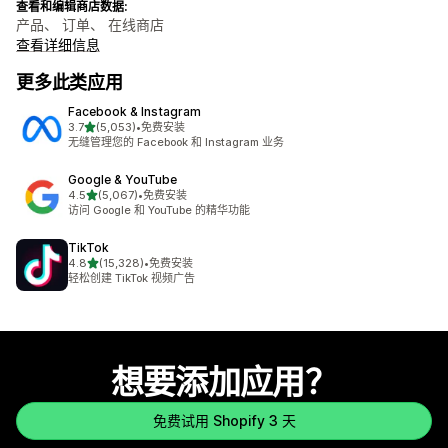
查看和编辑商店数据:
产品、 订单、 在线商店
查看详细信息
更多此类应用
Facebook & Instagram
星（满分 5 星）
3.7
(5,053)
•
免费安装
总共 5053 条评论
无缝管理您的 Facebook 和 Instagram 业务
Google & YouTube
星（满分 5 星）
4.5
(5,067)
•
免费安装
总共 5067 条评论
访问 Google 和 YouTube 的精华功能
TikTok
星（满分 5 星）
4.8
(15,328)
•
免费安装
总共 15328 条评论
轻松创建 TikTok 视频广告
想要添加应用？
免费试用 Shopify 3 天