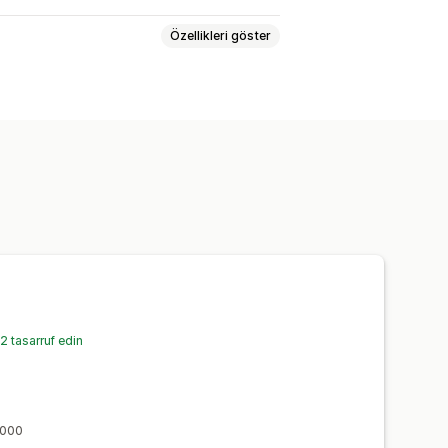
Özellikleri göster
n sonuçlar
JSON-LD
Şemalar
 SEO
İçerik optimizasyonu
ar
analizi
Bağlantı analizi
Dönüşüm izleme
Web sitesi trafiği
 tasarruf edin
,000