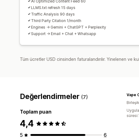
AI Optimized Content Feed 60
LLMS.txt refresh 15 days
Traffic Analysis 90 days
Third Party Citation 1/month
Engines -> Gemini + ChatGPT + Perplexity
Support -> Email + Chat + Whatsapp
Tüm ücretler USD cinsinden faturalandırılır. Yinelenen ve kul
Değerlendirmeler
Vape O
(7)
Birleşik
Uygula
Toplam puan
süresi:
4,4
5
6