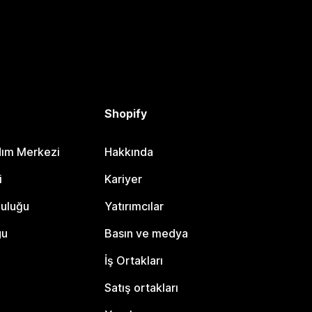
Shopify
dım Merkezi
Hakkında
i
Kariyer
luluğu
Yatırımcılar
gu
Basın ve medya
İş Ortakları
Satış ortakları