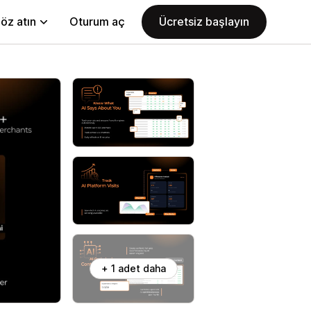
öz atın
Oturum aç
Ücretsiz başlayın
+ 1 adet daha