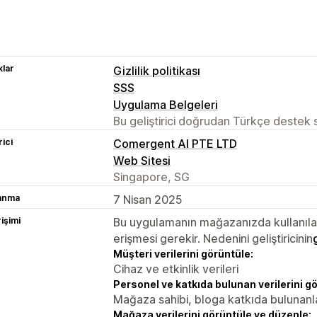
lar
Gizlilik politikası
SSS
Uygulama Belgeleri
Bu geliştirici doğrudan Türkçe destek
rici
Comergent AI PTE LTD
Web Sitesi
Singapore, SG
lanma
7 Nisan 2025
rişimi
Bu uygulamanın mağazanızda kullanılabi
erişmesi gerekir. Nedenini geliştiricinin
Müşteri verilerini görüntüle:
Cihaz ve etkinlik verileri
Personel ve katkıda bulunan verilerini g
Mağaza sahibi, bloga katkıda bulunanl
Mağaza verilerini görüntüle ve düzenle: