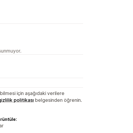
 sunmuyor.
lmesi için aşağıdaki verilere
gizlilik politikası
belgesinden öğrenin.
örüntüle:
ar