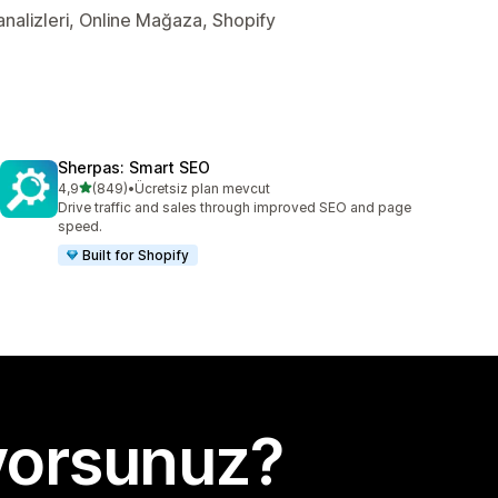
 analizleri, Online Mağaza, Shopify
Sherpas: Smart SEO
5 yıldız üzerinden
4,9
(849)
•
Ücretsiz plan mevcut
toplam 849 değerlendirme
Drive traffic and sales through improved SEO and page
speed.
Built for Shopify
yorsunuz?