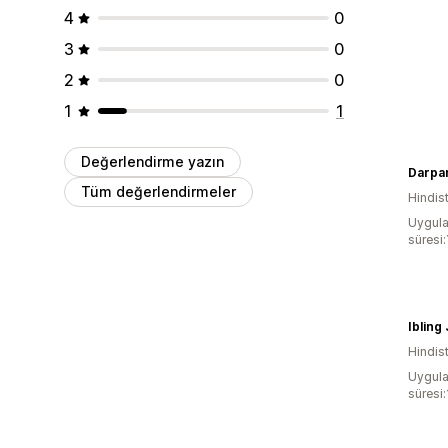
4
0
3
0
2
0
1
1
Değerlendirme yazın
Tüm değerlendirmeler
Hindis
Uygula
süresi:
Ibling
Hindis
Uygula
süresi