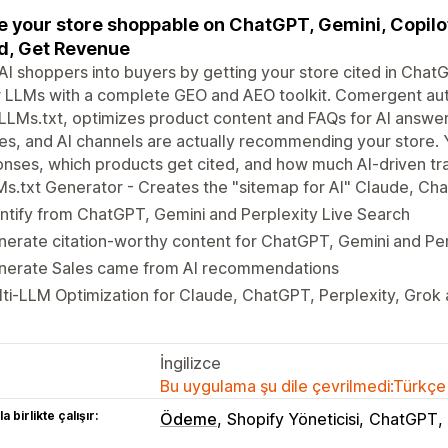
 your store shoppable on ChatGPT, Gemini, Copilot
d, Get Revenue
AI shoppers into buyers by getting your store cited in Chat
 LLMs with a complete GEO and AEO toolkit. Comergent aut
LLMs.txt, optimizes product content and FAQs for AI answe
es, and AI channels are actually recommending your store. 
nses, which products get cited, and how much AI‑driven tra
s.txt Generator - Creates the "sitemap for AI" Claude, Ch
ntify from ChatGPT, Gemini and Perplexity Live Search
erate citation-worthy content for ChatGPT, Gemini and Per
nerate Sales came from AI recommendations
ti-LLM Optimization for Claude, ChatGPT, Perplexity, Grok 
İngilizce
Bu uygulama şu dile çevrilmedi:Türkçe
a birlikte çalışır:
Ödeme
Shopify Yöneticisi
ChatGPT