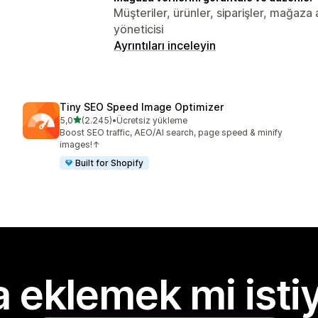
Müşteriler, ürünler, siparişler, mağaza
yöneticisi
Ayrıntıları inceleyin
Tiny SEO Speed Image Optimizer
5 yıldız üzerinden
5,0
(2.245)
•
Ücretsiz yükleme
toplam 2245 değerlendirme
Boost SEO traffic, AEO/AI search, page speed & minify
images!↑
Built for Shopify
 eklemek mi isti