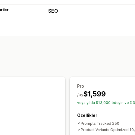
riler
SEO
SEO araçları
Arka bağlantılar
Site haritaları
Zengi
Robots.txt
Yapay zeka üretimi
Yerel
Meta veri optimizasyonu
Otomasyonl
Performansı izleme
SEO puanı
Analizler
Anahtar sözcük 
İçerik analizi
İzleme
Sıralama izleme
Pro
$1,599
/ay
veya yılda $13,000 ödeyin ve %32
Özellikler
Prompts Tracked 250
Product Variants Optimized 10