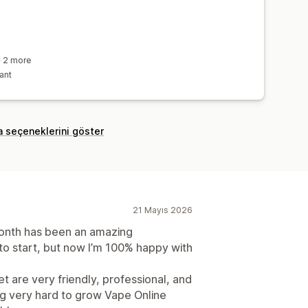
+ 2 more
ant
a seçeneklerini göster
21 Mayıs 2026
 month has been an amazing
d to start, but now I’m 100% happy with
t are very friendly, professional, and
ng very hard to grow Vape Online