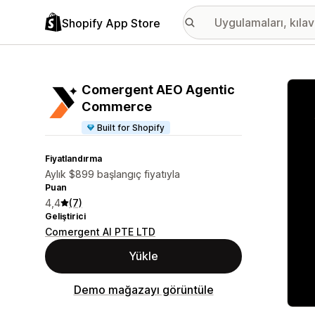
Shopify App Store
Öne ç
Comergent AEO Agentic
Commerce
Built for Shopify
Fiyatlandırma
Aylık $899 başlangıç fiyatıyla
Puan
4,4
(7)
Geliştirici
Comergent AI PTE LTD
Yükle
Demo mağazayı görüntüle