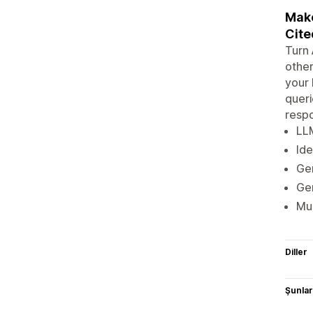
Make
Cite
Turn 
other
your 
queri
respo
LLM
Ide
Gen
Ge
Mul
Diller
Şunlarl