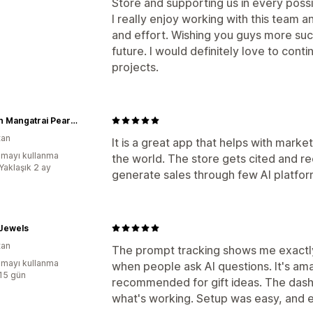
Store and supporting us in every poss
I really enjoy working with this team a
and effort. Wishing you guys more su
future. I would definitely love to con
projects.
Darpan Mangatrai Pearls & Jewellers
tan
It is a great app that helps with mark
mayı kullanma
the world. The store gets cited and 
Yaklaşık 2 ay
generate sales through few AI platform
 Jewels
tan
The prompt tracking shows me exactl
mayı kullanma
when people ask AI questions. It's ama
:15 gün
recommended for gift ideas. The dashb
what's working. Setup was easy, and e