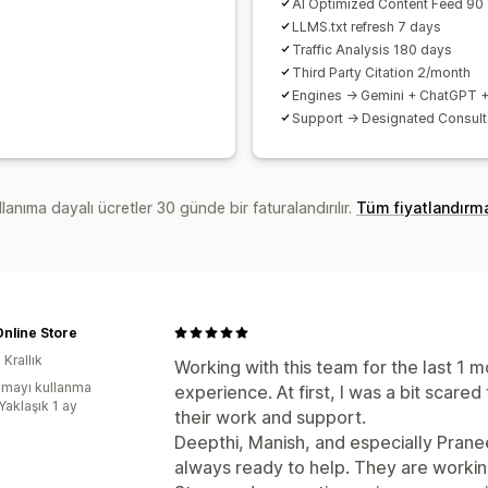
AI Optimized Content Feed 90
LLMS.txt refresh 7 days
Traffic Analysis 180 days
Third Party Citation 2/month
Engines -> Gemini + ChatGPT 
Support -> Designated Consult
lanıma dayalı ücretler 30 günde bir faturalandırılır.
Tüm fiyatlandırm
nline Store
 Krallık
Working with this team for the last 1
mayı kullanma
experience. At first, I was a bit scare
Yaklaşık 1 ay
their work and support.
Deepthi, Manish, and especially Pranee
always ready to help. They are worki