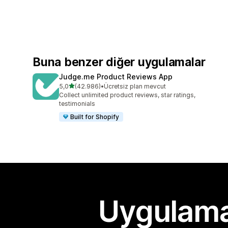
Buna benzer diğer uygulamalar
Judge.me Product Reviews App
5 yıldız üzerinden
5,0
(42.986)
•
Ücretsiz plan mevcut
toplam 42986 değerlendirme
Collect unlimited product reviews, star ratings,
testimonials
Built for Shopify
Uygulama