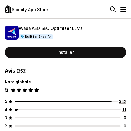
Shopify App Store
Avada AEO SEO Optimizer LLMs
Built for Shopify
Installer
Avis
(353)
Note globale
5
5
342
4
11
3
0
2
0