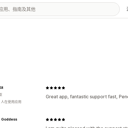
it
亚
Great app, fantastic support fast, Pe
钟 人在使用应用
p Goddess