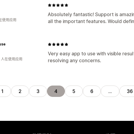
Absolutely fantastic! Support is amaz
人在使用应用
all the important features. Would defi
use
Very easy app to use with visible resu
钟 人在使用应用
resolving any concerns.
1
2
3
4
5
6
…
36