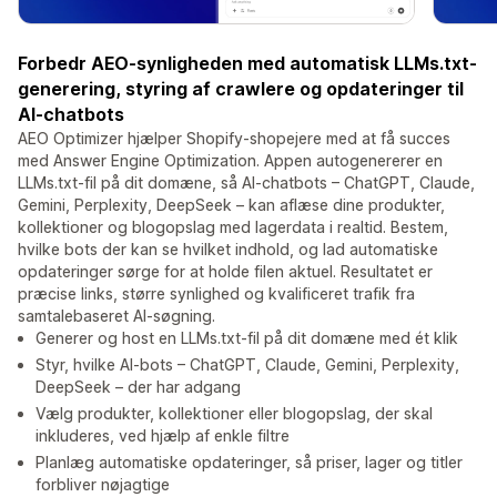
Forbedr AEO-synligheden med automatisk LLMs.txt-
generering, styring af crawlere og opdateringer til
AI-chatbots
AEO Optimizer hjælper Shopify-shopejere med at få succes
med Answer Engine Optimization. Appen autogenererer en
LLMs.txt-fil på dit domæne, så AI-chatbots – ChatGPT, Claude,
Gemini, Perplexity, DeepSeek – kan aflæse dine produkter,
kollektioner og blogopslag med lagerdata i realtid. Bestem,
hvilke bots der kan se hvilket indhold, og lad automatiske
opdateringer sørge for at holde filen aktuel. Resultatet er
præcise links, større synlighed og kvalificeret trafik fra
samtalebaseret AI-søgning.
Generer og host en LLMs.txt-fil på dit domæne med ét klik
Styr, hvilke AI-bots – ChatGPT, Claude, Gemini, Perplexity,
DeepSeek – der har adgang
Vælg produkter, kollektioner eller blogopslag, der skal
inkluderes, ved hjælp af enkle filtre
Planlæg automatiske opdateringer, så priser, lager og titler
forbliver nøjagtige