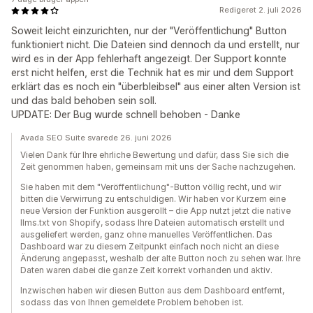
Redigeret 2. juli 2026
Soweit leicht einzurichten, nur der "Veröffentlichung" Button
funktioniert nicht. Die Dateien sind dennoch da und erstellt, nur
wird es in der App fehlerhaft angezeigt. Der Support konnte
erst nicht helfen, erst die Technik hat es mir und dem Support
erklärt das es noch ein "überbleibsel" aus einer alten Version ist
und das bald behoben sein soll.
UPDATE: Der Bug wurde schnell behoben - Danke
Avada SEO Suite svarede 26. juni 2026
Vielen Dank für Ihre ehrliche Bewertung und dafür, dass Sie sich die
Zeit genommen haben, gemeinsam mit uns der Sache nachzugehen.
Sie haben mit dem "Veröffentlichung"-Button völlig recht, und wir
bitten die Verwirrung zu entschuldigen. Wir haben vor Kurzem eine
neue Version der Funktion ausgerollt – die App nutzt jetzt die native
llms.txt von Shopify, sodass Ihre Dateien automatisch erstellt und
ausgeliefert werden, ganz ohne manuelles Veröffentlichen. Das
Dashboard war zu diesem Zeitpunkt einfach noch nicht an diese
Änderung angepasst, weshalb der alte Button noch zu sehen war. Ihre
Daten waren dabei die ganze Zeit korrekt vorhanden und aktiv.
Inzwischen haben wir diesen Button aus dem Dashboard entfernt,
sodass das von Ihnen gemeldete Problem behoben ist.