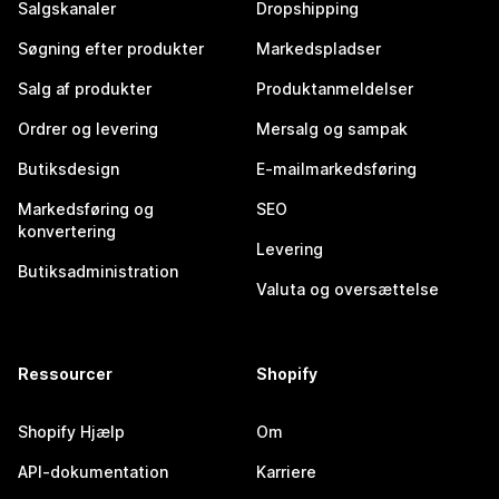
Salgskanaler
Dropshipping
Søgning efter produkter
Markedspladser
Salg af produkter
Produktanmeldelser
Ordrer og levering
Mersalg og sampak
Butiksdesign
E-mailmarkedsføring
Markedsføring og
SEO
konvertering
Levering
Butiksadministration
Valuta og oversættelse
Ressourcer
Shopify
Shopify Hjælp
Om
API-dokumentation
Karriere