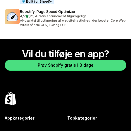
Built for Shopify
Boostify: Page Speed Optimizer
ud af 5 stjerner
4,5
(21)
•
Gratis abonnement tilgængeligt
21 anmeldelser i alt
AI-værktøj til optimering af websitehastighed, der booster Core Web
Vitals såsom CLS, FCP og LCP
Vil du tilføje en app?
Prøv Shopify gratis i 3 dage
Appkategorier
Topkategorier