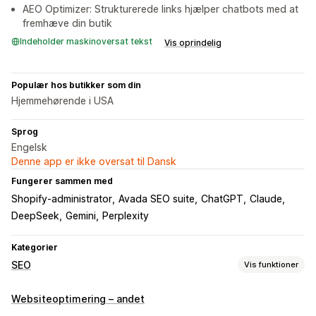
AEO Optimizer: Strukturerede links hjælper chatbots med at
fremhæve din butik
Indeholder maskinoversat tekst
Vis oprindelig
Populær hos butikker som din
Hjemmehørende i USA
Sprog
Engelsk
Denne app er ikke oversat til Dansk
Fungerer sammen med
Shopify-administrator
Avada SEO suite
ChatGPT
Claude
DeepSeek
Gemini
Perplexity
Kategorier
SEO
Vis funktioner
SEO-værktøjer
Websiteoptimering – andet
Websiteoversigter
Robots.txt
Masseredigering