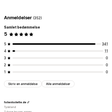
Generering med kunstig intelligens
Automatiseringer
Overvågning af resultater
Anmeldelser
(352)
SEO-score
Analyser
Websitetrafik
Samlet bedømmelse
5
5
341
4
11
3
0
2
0
1
0
Skriv en anmeldelse
Alle anmeldelser
folientoilette.de
Tyskland
7 dage bruger appen