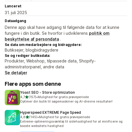
Lanceret
31. juli 2025
Dataadgang
Denne app skal have adgang til følgende data for at kunne
fungere i din butik. Se hvorfor i udviklerens
politik om
beskyttelse af persondata
.
Se data om medarbejdere og bidragydere:
Butiksejer, blogbidragydere
Se og rediger butiksdata:
Produkter, Webshop, tilpassede data, Shopify-
administratorpanel, andre data
Se detaljer
Flere apps som denne
Yoast SEO ‑ Store optimization
ud af 5 stjerner
4,7
(157)
•
Mulighed for gratis prøveperiode
157 anmeldelser i alt
Optimer din butik til søgemaskiner og AI-drevne resultater!
Hyperspeed EXTREME Page Speed
ud af 5 stjerner
4,8
(145)
•
Mulighed for gratis prøveperiode
145 anmeldelser i alt
Extreme-optimeringsværktøj til sidehastighed for at minificere og
booste websitets hastighed