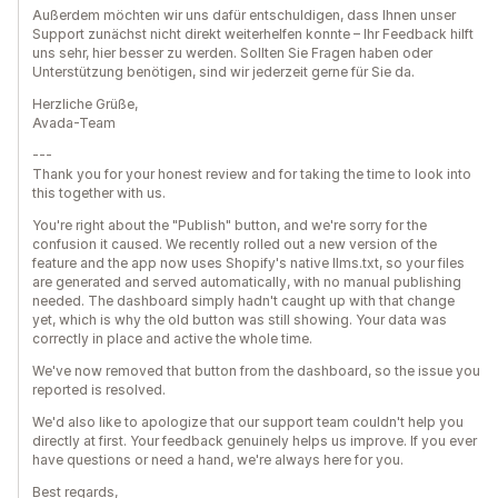
Außerdem möchten wir uns dafür entschuldigen, dass Ihnen unser
Support zunächst nicht direkt weiterhelfen konnte – Ihr Feedback hilft
uns sehr, hier besser zu werden. Sollten Sie Fragen haben oder
Unterstützung benötigen, sind wir jederzeit gerne für Sie da.
Herzliche Grüße,
Avada-Team
---
Thank you for your honest review and for taking the time to look into
this together with us.
You're right about the "Publish" button, and we're sorry for the
confusion it caused. We recently rolled out a new version of the
feature and the app now uses Shopify's native llms.txt, so your files
are generated and served automatically, with no manual publishing
needed. The dashboard simply hadn't caught up with that change
yet, which is why the old button was still showing. Your data was
correctly in place and active the whole time.
We've now removed that button from the dashboard, so the issue you
reported is resolved.
We'd also like to apologize that our support team couldn't help you
directly at first. Your feedback genuinely helps us improve. If you ever
have questions or need a hand, we're always here for you.
Best regards,