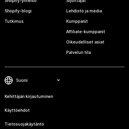
Shopify-yhteisö
Sijoittajat
Shopify-blogi
Lehdistö ja media
Tutkimus
Kumppanit
Affiliate-kumppanit
Oikeudelliset asiat
Palvelun tila
Kehittäjän kirjautuminen
Käyttöehdot
Tietosuojakäytäntö