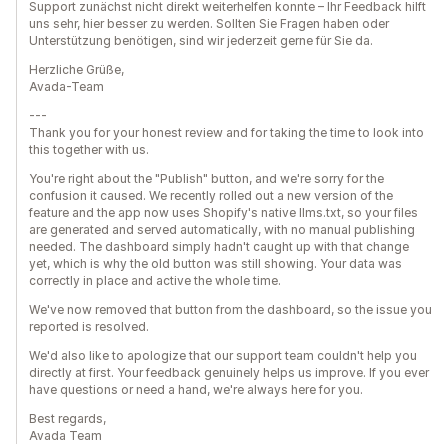
Support zunächst nicht direkt weiterhelfen konnte – Ihr Feedback hilft
uns sehr, hier besser zu werden. Sollten Sie Fragen haben oder
Unterstützung benötigen, sind wir jederzeit gerne für Sie da.
Herzliche Grüße,
Avada-Team
---
Thank you for your honest review and for taking the time to look into
this together with us.
You're right about the "Publish" button, and we're sorry for the
confusion it caused. We recently rolled out a new version of the
feature and the app now uses Shopify's native llms.txt, so your files
are generated and served automatically, with no manual publishing
needed. The dashboard simply hadn't caught up with that change
yet, which is why the old button was still showing. Your data was
correctly in place and active the whole time.
We've now removed that button from the dashboard, so the issue you
reported is resolved.
We'd also like to apologize that our support team couldn't help you
directly at first. Your feedback genuinely helps us improve. If you ever
have questions or need a hand, we're always here for you.
Best regards,
Avada Team