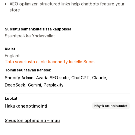
AEO optimizer: structured links help chatbots feature your
store
Suosittu samankaltaisissa kaupoissa
Sijaintipaikka Yhdysvallat
Kielet
Englanti
Tätä sovellusta ei ole käännetty kielelle Suomi
Toimii seuraavan kanssa:
Shopify Admin
Avada SEO suite
ChatGPT
Claude
DeepSeek
Gemini
Perplexity
Luokat
Hakukoneoptimointi
Näytä ominaisuudet
Hakuoptimointityökalut
Sivuston optimointi – muu
Sivukartat
Robots.txt
Joukkomuokkaus