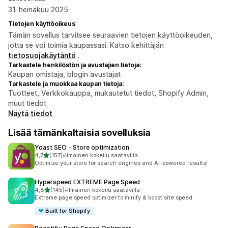
31. heinäkuu 2025
Tietojen käyttöoikeus
Tämän sovellus tarvitsee seuraavien tietojen käyttöoikeuden,
jotta se voi toimia kaupassasi. Katso kehittäjän
tietosuojakäytäntö
.
Tarkastele henkilöstön ja avustajien tietoja:
Kaupan omistaja, blogin avustajat
Tarkastele ja muokkaa kaupan tietoja:
Tuotteet, Verkkokauppa, mukautetut tiedot, Shopify Admin,
muut tiedot
Näytä tiedot
Lisää tämänkaltaisia sovelluksia
Yoast SEO ‑ Store optimization
/ 5 tähteä
4,7
(157)
•
Ilmainen kokeilu saatavilla
157 arvostelua yhteensä
Optimize your store for search engines and AI-powered results!
Hyperspeed EXTREME Page Speed
/ 5 tähteä
4,8
(145)
•
Ilmainen kokeilu saatavilla
145 arvostelua yhteensä
Extreme page speed optimizer to minify & boost site speed
Built for Shopify