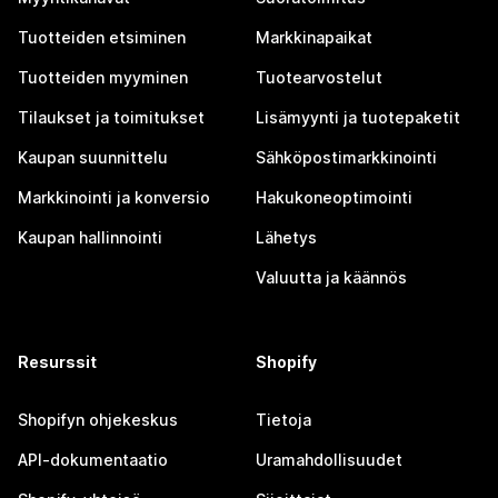
Tuotteiden etsiminen
Markkinapaikat
Tuotteiden myyminen
Tuotearvostelut
Tilaukset ja toimitukset
Lisämyynti ja tuotepaketit
Kaupan suunnittelu
Sähköpostimarkkinointi
Markkinointi ja konversio
Hakukoneoptimointi
Kaupan hallinnointi
Lähetys
Valuutta ja käännös
Resurssit
Shopify
Shopifyn ohjekeskus
Tietoja
API-dokumentaatio
Uramahdollisuudet