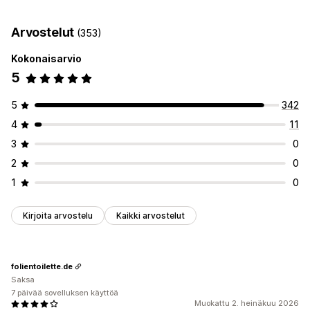
Tekoälygenerointi
Automaatiot
Tehokkuuden valvonta
Arvostelut
(353)
SEO-pisteet
Analytiikka
Sivustoliikenne
Kokonaisarvio
5
5
342
4
11
3
0
2
0
1
0
Kirjoita arvostelu
Kaikki arvostelut
folientoilette.de
Saksa
7 päivää sovelluksen käyttöä
Muokattu 2. heinäkuu 2026