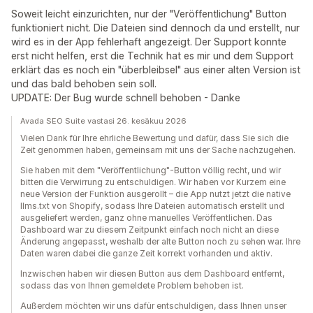
Soweit leicht einzurichten, nur der "Veröffentlichung" Button
funktioniert nicht. Die Dateien sind dennoch da und erstellt, nur
wird es in der App fehlerhaft angezeigt. Der Support konnte
erst nicht helfen, erst die Technik hat es mir und dem Support
erklärt das es noch ein "überbleibsel" aus einer alten Version ist
und das bald behoben sein soll.
UPDATE: Der Bug wurde schnell behoben - Danke
Avada SEO Suite vastasi 26. kesäkuu 2026
Vielen Dank für Ihre ehrliche Bewertung und dafür, dass Sie sich die
Zeit genommen haben, gemeinsam mit uns der Sache nachzugehen.
Sie haben mit dem "Veröffentlichung"-Button völlig recht, und wir
bitten die Verwirrung zu entschuldigen. Wir haben vor Kurzem eine
neue Version der Funktion ausgerollt – die App nutzt jetzt die native
llms.txt von Shopify, sodass Ihre Dateien automatisch erstellt und
ausgeliefert werden, ganz ohne manuelles Veröffentlichen. Das
Dashboard war zu diesem Zeitpunkt einfach noch nicht an diese
Änderung angepasst, weshalb der alte Button noch zu sehen war. Ihre
Daten waren dabei die ganze Zeit korrekt vorhanden und aktiv.
Inzwischen haben wir diesen Button aus dem Dashboard entfernt,
sodass das von Ihnen gemeldete Problem behoben ist.
Außerdem möchten wir uns dafür entschuldigen, dass Ihnen unser