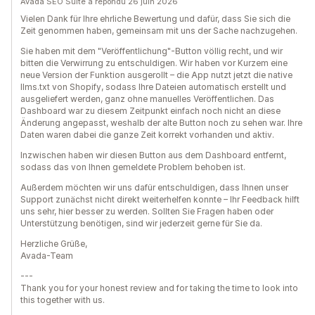
Avada SEO Suite a répondu 26 juin 2026
Vielen Dank für Ihre ehrliche Bewertung und dafür, dass Sie sich die
Zeit genommen haben, gemeinsam mit uns der Sache nachzugehen.
Sie haben mit dem "Veröffentlichung"-Button völlig recht, und wir
bitten die Verwirrung zu entschuldigen. Wir haben vor Kurzem eine
neue Version der Funktion ausgerollt – die App nutzt jetzt die native
llms.txt von Shopify, sodass Ihre Dateien automatisch erstellt und
ausgeliefert werden, ganz ohne manuelles Veröffentlichen. Das
Dashboard war zu diesem Zeitpunkt einfach noch nicht an diese
Änderung angepasst, weshalb der alte Button noch zu sehen war. Ihre
Daten waren dabei die ganze Zeit korrekt vorhanden und aktiv.
Inzwischen haben wir diesen Button aus dem Dashboard entfernt,
sodass das von Ihnen gemeldete Problem behoben ist.
Außerdem möchten wir uns dafür entschuldigen, dass Ihnen unser
Support zunächst nicht direkt weiterhelfen konnte – Ihr Feedback hilft
uns sehr, hier besser zu werden. Sollten Sie Fragen haben oder
Unterstützung benötigen, sind wir jederzeit gerne für Sie da.
Herzliche Grüße,
Avada-Team
---
Thank you for your honest review and for taking the time to look into
this together with us.