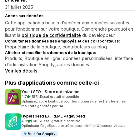
Lancement
31 juillet 2025
Accès aux données
Cette application a besoin d’accéder aux données suivantes
pour fonctionner sur votre boutique. Comprendre pourquoi en
lisant la
politique de confidentialité
du développeur.
Consulter les données des employés et des collaborateurs:
Propriétaire de la boutique, contributeurs au blog
Afficher et modifier les données de la boutique:
Produits, Boutique en ligne, données personnalisées, interface
d'administration Shopify, autres données
Voir les détails
Plus d’applications comme celle-ci
Yoast SEO ‑ Store optimization
étoile(s) sur 5
4,7
(157)
•
Essai gratuit disponible
157 avis au total
Optimisez votre boutique pour les moteurs de recherche et les
résultats générés par l’IA !
Hyperspeed EXTRÊME PageSpeed
étoile(s) sur 5
4,8
(145)
•
Essai gratuit disponible
145 avis au total
Optimiseur PageSpeed extrême pour minifier & booster vitesse
Built for Shopify