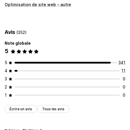
Outils SEO
Optimisation de site web – autre
Plans du site
Robots.txt
Édition en bloc
Génération IA
Automatisations
Suivi des performances
Avis
(352)
Note SEO
Analyses de données
Trafic du site web
Note globale
5
5
341
4
11
3
0
2
0
1
0
Écrire un avis
Tous les avis