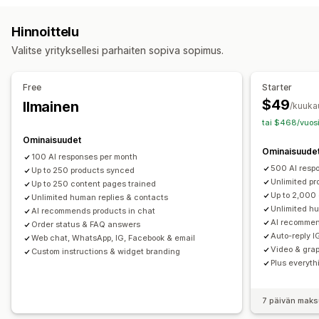
Sähköposti
Livechatti
Chattibotti
Some
Itsepalvelu
Reaaliaikainen käännös
Käyttäytymisen seuranta
Hinnoittelu
Help Center
Usein kysyttyä
Asiakaspalvelijoiden analytiikka
Asiakastiedot
Valitse yrityksellesi parhaiten sopiva sopimus.
Työnkulun automaatio
Automaattiset vastaukset
Automaattinen vastaus
Vastausmallit
Tekoälyvastaukset
Ostoskorin palautus
Alennukset
Usein kysyttyä
Free
Starter
Lippujen myynti
Yhtenäinen saapuneet-kansio
Tervehdykset
Tuotesuositukset
Pikavastaukset
$49
Ilmainen
/kuuka
Automaattinen osoittaminen
Tilauspäivitykset
Ristiinmyynti
Lisämyynti
tai $468/vuosi
Sääntöpohjaiset käynnistimet
Eskalaatio
Tunnisteet
Ominaisuudet
Mukautukset
Ominaisuude
Roskapostin tunnistus
Tilausten seuranta
Monikielisyys
100 AI responses per month
Väri ja fontti
Emojit ja tarrat
Chatti-ikkuna
Aukioloajat
500 AI resp
Analytiikka
Up to 250 products synced
Tervetuloviestit
Chattipainikkeet
Tunnisteet
Unlimited p
Up to 250 content pages trained
Up to 2,000
Unlimited human replies & contacts
Keskustelujen kohdistaminen
Keskustelukehotteet
Unlimited h
AI recommends products in chat
Asiakaspalvelijan avatar
AI recommen
Order status & FAQ answers
Auto-reply 
Web chat, WhatsApp, IG, Facebook & email
Video & gra
Custom instructions & widget branding
Plus everyth
7 päivän maks