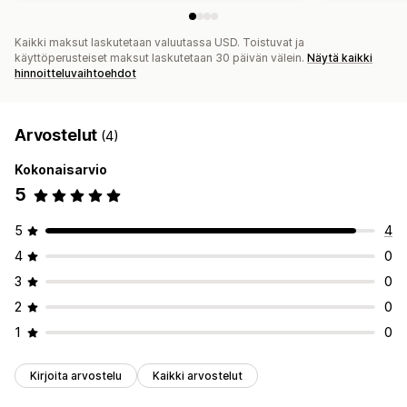
Kaikki maksut laskutetaan valuutassa USD. Toistuvat ja
käyttöperusteiset maksut laskutetaan 30 päivän välein.
Näytä kaikki
hinnoitteluvaihtoehdot
Arvostelut
(4)
Kokonaisarvio
5
5
4
4
0
3
0
2
0
1
0
Kirjoita arvostelu
Kaikki arvostelut