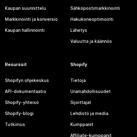
Kaupan suunnittelu
Sähköpostimarkkinointi
Markkinointi ja konversio
Hakukoneoptimointi
Kaupan hallinnointi
Lähetys
Valuutta ja käännös
Resurssit
Shopify
Shopifyn ohjekeskus
Tietoja
API-dokumentaatio
Uramahdollisuudet
Shopify-yhteisö
Sijoittajat
Shopify-blogi
Lehdistö ja media
Tutkimus
Kumppanit
Affiliate-kumppanit