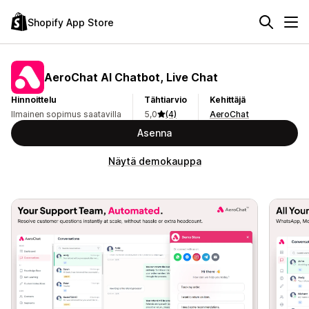
Shopify App Store
AeroChat AI Chatbot, Live Chat
Hinnoittelu
Tähtiarvio
Kehittäjä
Ilmainen sopimus saatavilla
5,0
(4)
AeroChat
Asenna
Näytä demokauppa