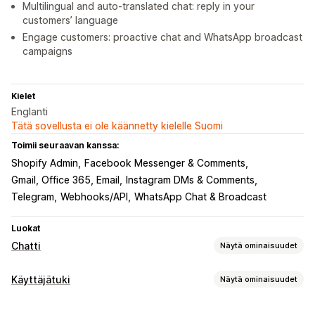
Multilingual and auto-translated chat: reply in your
customers’ language
Engage customers: proactive chat and WhatsApp broadcast
campaigns
Kielet
Englanti
Tätä sovellusta ei ole käännetty kielelle Suomi
Toimii seuraavan kanssa:
Shopify Admin
Facebook Messenger & Comments
Gmail, Office 365, Email
Instagram DMs & Comments
Telegram
Webhooks/API
WhatsApp Chat & Broadcast
Luokat
Chatti
Näytä ominaisuudet
Reaaliaikaiset viestit
Käyttäjätuki
Näytä ominaisuudet
Tekoälychattibotit
Livechatti
Sähköpostikeskustelut
Kanavat
Tiedostojen lataus (lähettäminen)
Monikielisyys