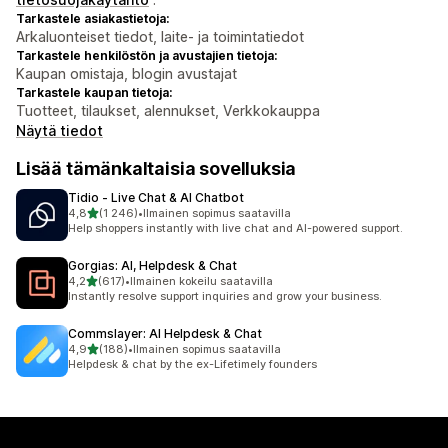
Tarkastele asiakastietoja:
Arkaluonteiset tiedot, laite- ja toimintatiedot
Tarkastele henkilöstön ja avustajien tietoja:
Kaupan omistaja, blogin avustajat
Tarkastele kaupan tietoja:
Tuotteet, tilaukset, alennukset, Verkkokauppa
Näytä tiedot
Lisää tämänkaltaisia sovelluksia
Tidio ‑ Live Chat & AI Chatbot
/ 5 tähteä
4,8
(1 246)
•
Ilmainen sopimus saatavilla
1246 arvostelua yhteensä
Help shoppers instantly with live chat and AI-powered support.
Gorgias: AI, Helpdesk & Chat
/ 5 tähteä
4,2
(617)
•
Ilmainen kokeilu saatavilla
617 arvostelua yhteensä
Instantly resolve support inquiries and grow your business.
Commslayer: AI Helpdesk & Chat
/ 5 tähteä
4,9
(188)
•
Ilmainen sopimus saatavilla
188 arvostelua yhteensä
Helpdesk & chat by the ex-Lifetimely founders