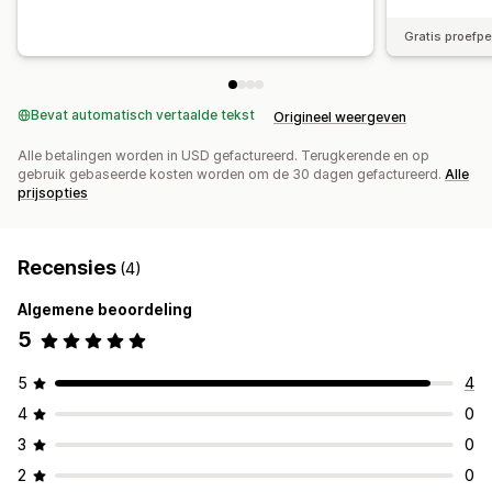
Gratis proefp
Bevat automatisch vertaalde tekst
Origineel weergeven
Alle betalingen worden in USD gefactureerd. Terugkerende en op
gebruik gebaseerde kosten worden om de 30 dagen gefactureerd.
Alle
prijsopties
Recensies
(4)
Algemene beoordeling
5
5
4
4
0
3
0
2
0