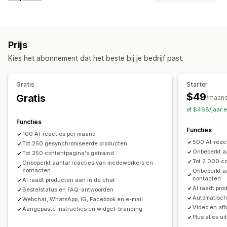
AI-chatbots
Live chat
E-mailchat
Bestanden uploaden
Kanalen
Meerdere talen
Vertaling in realtime
Gedrag volgen
E-mail
Live chat
Chatbot
Social media
Selfservice
Agentanalytics
Klantinzichten
Prijs
Helpcentrum
Veelgestelde vragen
Geautomatiseerde antwoorden
Kies het abonnement dat het beste bij je bedrijf past.
Workflow-automatisering
Winkelwagenherstel
Kortingen
Veelgestelde vragen
Automatisch antwoorden
Antwoordtemplates
Begroetingen
Productaanbevelingen
Snelle reacties
Gratis
Starter
AI-antwoorden
Ticketing
Samengestelde inbox
Updates van bestellingen
Cross-selling
Upselling
$49
Gratis
/maan
Automatisch toewijzen
Op regels gebaseerde triggers
of $468/jaar 
Aanpassing
Escalatie
Tagging
Spamdetectie
Bestellingen volgen
Functies
Kleur en lettertype
Emoji's en stickers
Chatvenster
Functies
Meerdere talen
Analytics
100 AI-reacties per maand
Openingstijden
Welkomstberichten
Chatknoppen
500 AI-reac
Tot 250 gesynchroniseerde producten
Tagging
Chattoewijzing
Chatstromen
Agentavatar
Onbeperkt a
Tot 250 contentpagina's getraind
Tot 2.000 c
Onbeperkt aantal reacties van medewerkers en
contacten
Onbeperkt a
contacten
AI raadt producten aan in de chat
AI raadt pro
Bestelstatus en FAQ-antwoorden
Automatisch
Webchat, WhatsApp, IG, Facebook en e-mail
Video en af
Aangepaste instructies en widget-branding
Plus alles ui