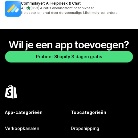
Commslayer: AI Helpdesk & Chat
van 5 sterren
4,9
(188)
•
Gratis abonnement beschikbaar
188 recensies in totaal
Helpdesk en chat door de voormalige Lifetimely-oprichters
Wil je een app toevoegen?
Probeer Shopify 3 dagen gratis
App-categorieën
Topcategorieën
Verkoopkanalen
Dropshipping