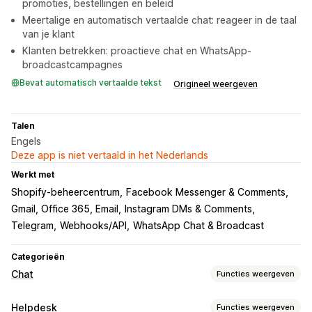
promoties, bestellingen en beleid
Meertalige en automatisch vertaalde chat: reageer in de taal
van je klant
Klanten betrekken: proactieve chat en WhatsApp-
broadcastcampagnes
Bevat automatisch vertaalde tekst
Origineel weergeven
Talen
Engels
Deze app is niet vertaald in het Nederlands
Werkt met
Shopify-beheercentrum
Facebook Messenger & Comments
Gmail, Office 365, Email
Instagram DMs & Comments
Telegram
Webhooks/API
WhatsApp Chat & Broadcast
Categorieën
Chat
Functies weergeven
Berichten versturen in real time
Helpdesk
Functies weergeven