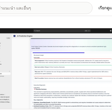
เรียกดู
อรีรูปภาพที่แสดง