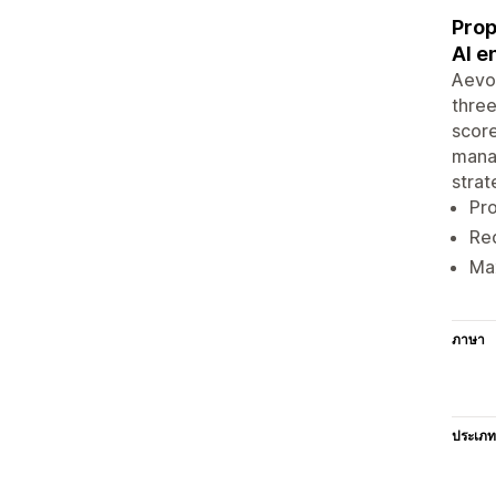
Prop
AI e
Aevo 
three
score
manag
strat
Pro
Red
Max
ภาษา
ประเภท