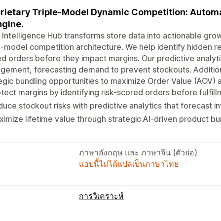
rietary Triple-Model Dynamic Competition: Automat
ngine.
Intelligence Hub transforms store data into actionable gro
-model competition architecture. We help identify hidden re
d orders before they impact margins. Our predictive analyti
ement, forecasting demand to prevent stockouts. Additional
egic bundling opportunities to maximize Order Value (AOV) 
tect margins by identifying risk-scored orders before fulfil
uce stockout risks with predictive analytics that forecast
imize lifetime value through strategic AI-driven product bun
ภาษาอังกฤษ และ ภาษาจีน (ตัวย่อ)
แอปนี้ไม่ได้แปลเป็นภาษาไทย
การวิเคราะห์
การตลาดและการขาย