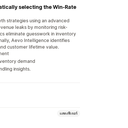
ically selecting the Win-Rate
wth strategies using an advanced
venue leaks by monitoring risk-
cs eliminate guesswork in inventory
ly, Aevo Intelligence identifies
and customer lifetime value.
lment
 inventory demand
dling insights.
แสดงฟีเจอร์