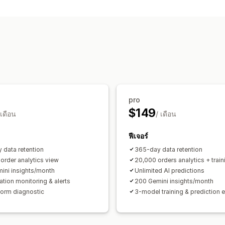
ข้อมูลเชิงลึกจาก AI
การวิเคราะห์การชำร
การติดตามการซื้อ
การวิเคราะห์ช่องทาง
ภาพและรายงาน
แดชบอร์ดการวิเคราะห์
แดชบอร์ดที่กำห
การวิเคราะห์ในอดีต
การพยากรณ์
pro
$149
 เดือน
/ เดือน
ฟีเจอร์
 data retention
365-day data retention
order analytics view
20,000 orders analytics + train
ini insights/month
Unlimited AI predictions
tion monitoring & alerts
200 Gemini insights/month
orm diagnostic
3-model training & prediction 