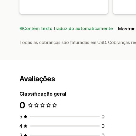
Contém texto traduzido automaticamente
Mostrar 
Todas as cobranças são faturadas em USD. Cobranças reco
Avaliações
Classificação geral
0
5
0
4
0
3
0