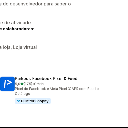
e
do desenvolvedor para saber o
 e de atividade
e colaboradores:
loja, Loja virtual
Parkour: Facebook Pixel & Feed
de 5 estrelas
5,0
(175)
•
Grátis
175 avaliações ao todo
Pixel do Facebook e Meta Pixel (CAPI) com Feed e
Catálogo
Built for Shopify