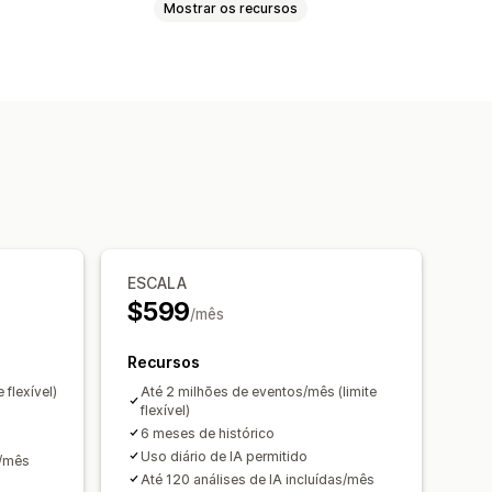
Mostrar os recursos
panhamento de eventos
na
IP do visitante
em inglês)
Análise de coorte
g
Análise de checkout
ROAS
 de funil
go de Urchin (UTM, na sigla em
ESCALA
$599
/mês
to de pixel
Recursos
 flexível)
Até 2 milhões de eventos/mês (limite
s de controle personalizados
flexível)
6 meses de histórico
tórica
Agendamento de relatório
Uso diário de IA permitido
s/mês
Até 120 análises de IA incluídas/mês