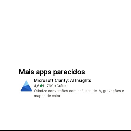
Mais apps parecidos
Microsoft Clarity: AI Insights
de 5 estrelas
4,6
(1.799)
•
Grátis
1799 avaliações ao todo
Otimize conversões com análises de IA, gravações e
mapas de calor