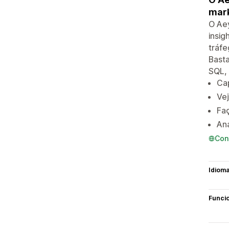
mark
O Aey
insig
tráfe
Basta
SQL,
Cap
Vej
Faç
Ana
Con
Idiom
Funci