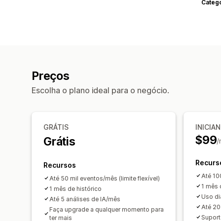
Categ
Preços
Escolha o plano ideal para o negócio.
GRÁTIS
INICIA
$99
Grátis
/
Recurs
Recursos
Até 100
Até 50 mil eventos/mês (limite flexível)
1 mês 
1 mês de histórico
Uso di
Até 5 análises de IA/mês
Até 20
Faça upgrade a qualquer momento para
Suport
ter mais