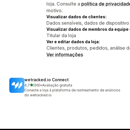
loja. Consulte a
política de privacidad
motivo.
Visualizar dados de clientes:
Dados sensíveis, dados de dispositivo
Visualizar dados de membros da equipe 
Titular da loja
Ver e editar dados da loja:
Clientes, produtos, pedidos, análise da 
Ver informações
wetracked.io Connect
de 5 estrelas
4,7
(99)
•
Avaliação gratuita
99 avaliações ao todo
Conecte a loja à plataforma de rastreamento de anúncios
do wetracked.io