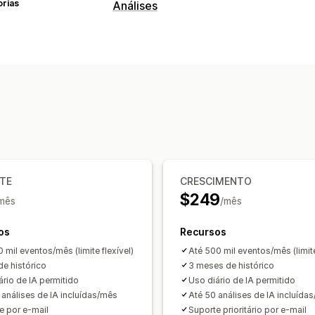
orias
Análises
Comportamento do cliente
Acompanhamento de atividade
Acom
Segmentação
Visualizações da pági
Valor do tempo de vida (LTV, na sigla 
Marketing e vendas
Insights de IA
Atribuição de marketin
Acompanhamento de compra
Análise
Acompanhamento do Monitor de tráfe
NTE
CRESCIMENTO
inglês)
$249
mês
/mês
Carrinho abandonado
Acompanhamen
os
Recursos
Elementos visuais e relatórios
 mil eventos/mês (limite flexível)
Até 500 mil eventos/mês (limite
Painel de controle de análises
Painéi
de histórico
3 meses de histórico
Relatórios personalizados
Análise his
ário de IA permitido
Uso diário de IA permitido
 análises de IA incluídas/mês
Até 50 análises de IA incluída
Conformidade com o GDPR
e por e-mail
Suporte prioritário por e-mail