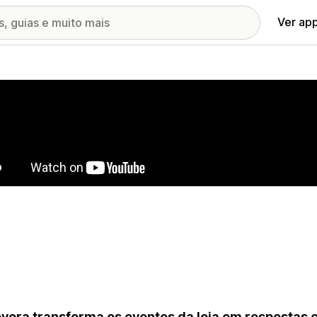
Ver ap
ia de imagens em destaque
yora transforma os eventos da loja em respostas 