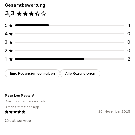
Verfolgung mehrerer Versanddienstleister
Tracking-Seite
Gesamtbewertung
Tracking-Links
Tracking-Verlauf
3,3
Inventarmanagement
5
1
Benutzerdefinierte Regeln
Bestandsanpassungen
4
0
Bestandsbenachrichtigungen
Mehrere Lager
3
0
SKU-Zuordnung
Analysen
Prognose
2
0
1
2
Eine Rezension schreiben
Alle Rezensionen
Pour Les Petits
Dominikanische Republik
3 monate mit der App
26. November 2025
Great service