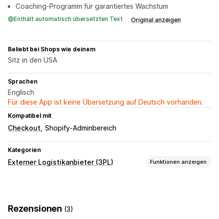
Coaching-Programm für garantiertes Wachstum
Enthält automatisch übersetzten Text
Original anzeigen
Beliebt bei Shops wie deinem
Sitz in den USA
Sprachen
Englisch
Für diese App ist keine Übersetzung auf Deutsch vorhanden.
Kompatibel mit
Checkout
Shopify-Adminbereich
Kategorien
Externer Logistikanbieter (3PL)
Funktionen anzeigen
Bestellverwaltung
Fulfillment
Batch-Verarbeitung
Bestell-Routing
Rezensionen
(3)
Versandetiketten
Benutzerdefinierte Verpackung