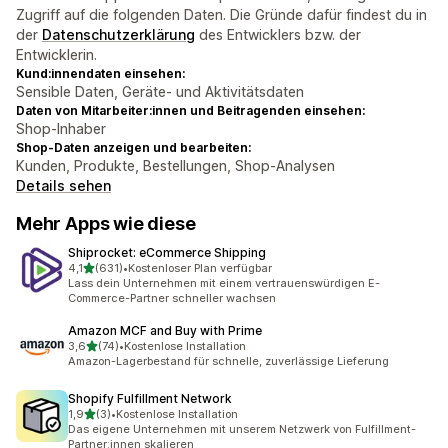
Zugriff auf die folgenden Daten. Die Gründe dafür findest du in
der
Datenschutzerklärung
des Entwicklers bzw. der
Entwicklerin.
Kund:innendaten einsehen:
Sensible Daten, Geräte- und Aktivitätsdaten
Daten von Mitarbeiter:innen und Beitragenden einsehen:
Shop-Inhaber
Shop-Daten anzeigen und bearbeiten:
Kunden, Produkte, Bestellungen, Shop-Analysen
Details sehen
Mehr Apps wie diese
Shiprocket: eCommerce Shipping
von 5 Sternen
4,1
(631)
•
Kostenloser Plan verfügbar
631 Rezensionen insgesamt
Lass dein Unternehmen mit einem vertrauenswürdigen E-
Commerce-Partner schneller wachsen
Amazon MCF and Buy with Prime
von 5 Sternen
3,6
(74)
•
Kostenlose Installation
74 Rezensionen insgesamt
Amazon-Lagerbestand für schnelle, zuverlässige Lieferung
Shopify Fulfillment Network
von 5 Sternen
1,9
(3)
•
Kostenlose Installation
3 Rezensionen insgesamt
Das eigene Unternehmen mit unserem Netzwerk von Fulfillment-
Partner:innen skalieren