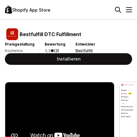
Shopify App Store
Bestfulfill DTC Fulfillment
Preisgestaltung
Bewertung
Entwickler
Kostenlos
3,3
(3)
Bestfulfill
Installieren