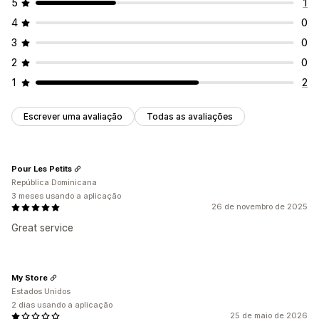
5
1
Gestão de inventário
4
0
Regras personalizadas
Ajustamentos de stock
3
0
Alertas de stock
Vários armazéns
Mapeamento SKU
2
0
Análise de dados
Previsão
1
2
Escrever uma avaliação
Todas as avaliações
Pour Les Petits
República Dominicana
3 meses usando a aplicação
26 de novembro de 2025
Great service
My Store
Estados Unidos
2 dias usando a aplicação
25 de maio de 2026