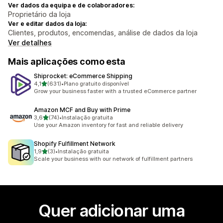
Ver dados da equipa e de colaboradores:
Proprietário da loja
Ver e editar dados da loja:
Clientes, produtos, encomendas, análise de dados da loja
Ver detalhes
Mais aplicações como esta
Shiprocket: eCommerce Shipping
de 5 estrelas
4,1
(631)
•
Plano gratuito disponível
631 total de avaliações
Grow your business faster with a trusted eCommerce partner
Amazon MCF and Buy with Prime
de 5 estrelas
3,6
(74)
•
Instalação gratuita
74 total de avaliações
Use your Amazon inventory for fast and reliable delivery
Shopify Fulfillment Network
de 5 estrelas
1,9
(3)
•
Instalação gratuita
3 total de avaliações
Scale your business with our network of fulfillment partners
Quer adicionar uma