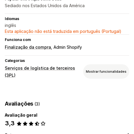
Sediado nos Estados Unidos da América
Idiomas
inglês
Esta aplicação não está traduzida em português (Portugal)
Funciona com
Finalização da compra
Admin Shopify
Categorias
Serviços de logística de terceiros
Mostrar funcionalidades
(3PL)
Gestão de encomendas
Processamento
Processamento de lotes
Avaliações
(3)
Direcionamento de encomendas
Etiquetas de envio
Embalagem personalizada
Avaliação geral
Rastreio de várias transportadoras
Página de rastreio
3,3
Ligações de rastreio
Histórico de rastreio