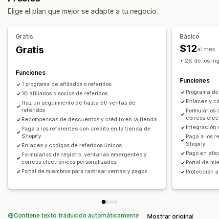
Elige el plan que mejor se adapte a tu negocio.
Bonificaciones de rendimiento
Comisión de producto
Beneficios por niveles
Gratis
Básico
Gestión de recomendaciones
$12
Gratis
al mes
Seguimiento de logros
Enlaces de afiliado
+ 2% de los in
Informes y estadísticas
Seguimiento automático
Funciones
Funciones
Creación de enlaces masiva
Descuentos
1 programa de afiliados o referidos
Programa de 
Seguimiento de producto
10 afiliados o socios de referidos
Protección contra el fraude
Enlaces y có
Haz un seguimiento de hasta 50 ventas de
Seguimiento en tiempo real
referidos
Formularios 
correos elec
Recompensas de descuentos y crédito en la tienda
Experiencia de afiliado
Integración 
Paga a los referentes con crédito en la tienda de
Shopify
Paga a los r
Paneles de control personalizados
Creación de páginas
Shopify
Enlaces y códigos de referidos únicos
Registro personalizado
Portal de marca
Pago en efe
Formularios de registro, ventanas emergentes y
correos electrónicos personalizados
Portal de mi
Enlaces y descuentos personalizados
Portal de miembros para rastrear ventas y pagos
Protección 
Dominio personalizado
Formularios personalizados
Promoción de marca personalizada
Pagos
Contiene texto traducido automáticamente
Mostrar original