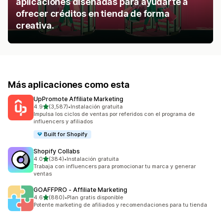
aplicaciones diseñadas para ayudarte a
ofrecer créditos en tienda de forma
creativa.
Más aplicaciones como esta
UpPromote Affiliate Marketing
de 5 estrellas
4.9
(3,587)
•
Instalación gratuita
3587 reseñas en total
Impulsa los ciclos de ventas por referidos con el programa de
influencers y afiliados
Built for Shopify
Shopify Collabs
de 5 estrellas
4.0
(384)
•
Instalación gratuita
384 reseñas en total
Trabaja con influencers para promocionar tu marca y generar
ventas
GOAFFPRO ‑ Affiliate Marketing
de 5 estrellas
4.6
(880)
•
Plan gratis disponible
880 reseñas en total
Potente marketing de afiliados y recomendaciones para tu tienda