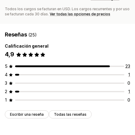
Pagos de Cámara de Compensación Automatizada (ACH)
Transferencias bancarias
Pagos masivos
Todos los cargos se facturan en USD. Los cargos recurrentes y por uso
se facturan cada 30 días.
Ver todas las opciones de precios
Pagos con tarjeta
Pagos con tarjeta de regalo
Múltiples monedas
PayPal
Reseñas
(25)
Calificación general
4,9
5
23
4
1
3
0
2
1
1
0
Escribir una reseña
Todas las reseñas