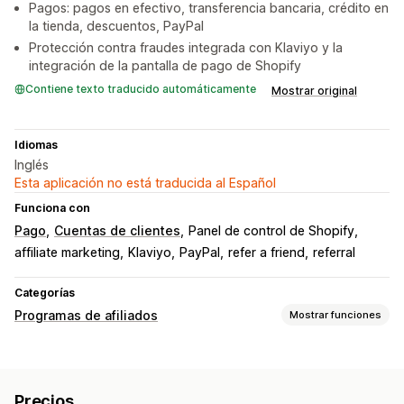
Pagos: pagos en efectivo, transferencia bancaria, crédito en
la tienda, descuentos, PayPal
Protección contra fraudes integrada con Klaviyo y la
integración de la pantalla de pago de Shopify
Contiene texto traducido automáticamente
Mostrar original
Idiomas
Inglés
Esta aplicación no está traducida al Español
Funciona con
Pago
Cuentas de clientes
Panel de control de Shopify
affiliate marketing
Klaviyo
PayPal
refer a friend
referral
Categorías
Programas de afiliados
Mostrar funciones
Opciones de comisión
Reglas automatizadas
Períodos de maduración
Precios
Seguimiento
Comisiones personalizadas