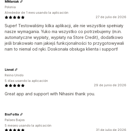
MManiak
Polonia
Alrededor de 1 mes usando la aplicación
27 de julio de 2026
Super! Testowaliśmy kilka aplikacji, ale nie wszystkie spełniały
nasze wymagania. Yuko ma wszystko co potrzebujemy (m.in.
automatyczne wypłaty, wypłaty na Store Credit), dodatkowo
jeśli brakowało nam jakiejś funkcjonalności to przygotowywali
nam to niemal od ręki. Doskonała obsługa klienta i support!
Livvat
Reino Unido
5 días usando la aplicación
29 de junio de 2026
Great app and support with Nihasini thank you.
BioFollix
Países Bajos
5 meses usando la aplicación
31 de julio de 2026