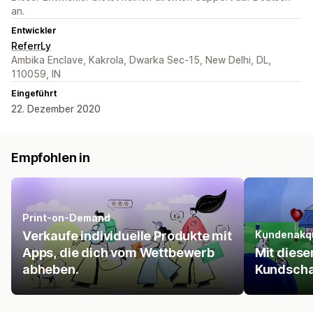
an.
Entwickler
ReferrLy
Ambika Enclave, Kakrola, Dwarka Sec-15, New Delhi, DL,
110059, IN
Eingeführt
22. Dezember 2020
Empfohlen in
Print-on-Demand
Verkaufe individuelle Produkte mit
Kundenakqu
Apps, die dich vom Wettbewerb
Mit diese
abheben.
Kundscha