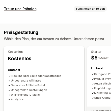
Provisionsoptionen
Treue und Prämien
Funktionen anzeigen
Automatisierte Regeln
Reifungszeiten
Tracking
Programmtypen
Benutzerdefinierte Provision
Multi-Level-Marketing
Affiliate-Programme
Empfehlungen
Leistungsboni
Produktprovision
Lizenzgebühren
Preisgestaltung
Gestaffelte Vorteile
Prämien, die du anbieten kannst
Wähle den Plan, der am besten zu deinem Unternehmen passt.
Rabatte
Shop-Guthaben
Provision
Empfehlungsmanagement
Leistungsverfolgung
Affiliate-Links
Analysen
Kostenlos
Starter
Automatisches Tracking
Massengenerierung von Links
$5
Kostenlos
/ Monat
Kollektionslinks
Rabatte
E-Mail-Tracking
Umfasst
Multi-Level-Tracking
Popups nach dem Kauf
Umfasst
Kategorie-Pr
Produkt-Tracking
Betrugsschutz
Tracking in Echtzeit
Tracking über Links oder Rabattcodes
Produkt-Prov
Unbegrenzte Affiliates
Automatisc
Affiliate-Erfahrung
Separates Affiliate-Portal
Empfehlung
Unbegrenzte Bestellungen
Benutzerdefinierte Dashboards
Marketing-A
Willkommens-E-Mails
Benutzerdefinierte Registrierung
Shop-Gutha
Analytics
Markenspezifisches Portal
Benutzerdefinierte Links und Rabatte
14-tägiger ko