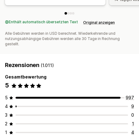
Benutzerdefinierte Domain
Benutzerdefinierte Formulare
Benutzerdefiniertes Branding
Enthält automatisch übersetzten Text
Original anzeigen
Zahlungen
Alle Gebühren werden in USD berechnet. Wiederkehrende und
Steuerformulare
Automatische Zahlungen
nutzungsabhängige Gebühren werden alle 30 Tage in Rechnung
Sammelauszahlungen
PayPal
Geplante Auszahlungen
gestellt.
Rezensionen
(1.011)
Gesamtbewertung
5
5
997
4
9
3
0
2
1
1
4