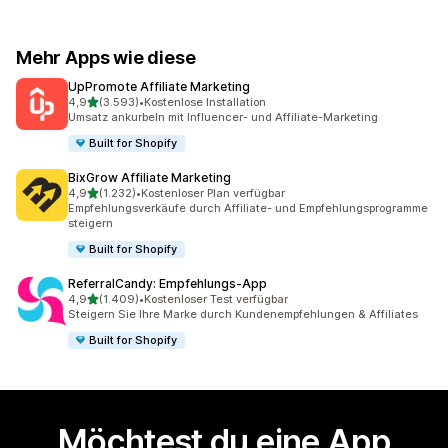
Mehr Apps wie diese
UpPromote Affiliate Marketing
von 5 Sternen
4,9
(3.593)
•
Kostenlose Installation
3593 Rezensionen insgesamt
Umsatz ankurbeln mit Influencer- und Affiliate-Marketing
Built for Shopify
BixGrow Affiliate Marketing
von 5 Sternen
4,9
(1.232)
•
Kostenloser Plan verfügbar
1232 Rezensionen insgesamt
Empfehlungsverkäufe durch Affiliate- und Empfehlungsprogramme
steigern
Built for Shopify
ReferralCandy: Empfehlungs‑App
von 5 Sternen
4,9
(1.409)
•
Kostenloser Test verfügbar
1409 Rezensionen insgesamt
Steigern Sie Ihre Marke durch Kundenempfehlungen & Affiliates
Built for Shopify
Möchtest du eine App