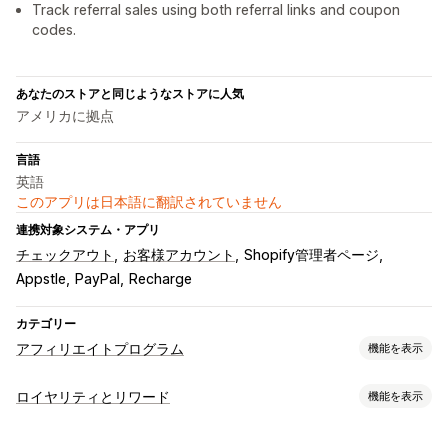
Track referral sales using both referral links and coupon
codes.
あなたのストアと同じようなストアに人気
アメリカに拠点
言語
英語
このアプリは日本語に翻訳されていません
連携対象システム・アプリ
チェックアウト
お客様アカウント
Shopify管理者ページ
Appstle
PayPal
Recharge
カテゴリー
アフィリエイトプログラム
機能を表示
コミッションオプション
ロイヤリティとリワード
機能を表示
自動ルール
成熟期
追跡
カスタムコミッション
プログラムの種類
複数レベルのマーケティング
パフォーマンスボーナス