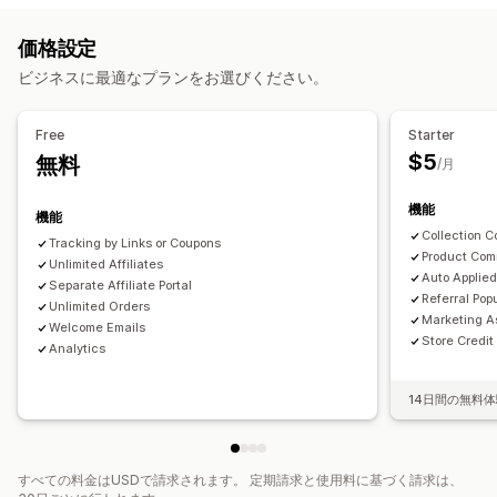
アフィリエイトプログラム
紹介
商品コミッション
使用料
段階式のメリット
価格設定
提供可能なリワード
流入管理
ビジネスに最適なプランをお選びください。
ディスカウント
ストアクレジット
コミッション
業績追跡
アフィリエイトリンク
分析
自動追跡
一括リンク生成
コレクションリンク
ディスカウント
Free
Starter
メール追跡
複数レベルの追跡
購入後ポップアップ
商品追跡
$5
無料
/月
不正注文防止
リアルタイム追跡
機能
機能
アフィリエイト機能
Collection 
Tracking by Links or Coupons
カスタムダッシュボード
カスタム登録
Product Com
Unlimited Affiliates
Auto Applie
ブランド化されたポータル
Separate Affiliate Portal
Referral Pop
Unlimited Orders
カスタムリンクとカスタムディスカウント
カスタムドメイン
Marketing A
Welcome Emails
カスタムフォーム
カスタムブランディング
Store Credit
Analytics
決済
14日間の無料
税フォーム
自動決済
一括入金
PayPal
スケジュール式の入金
すべての料金はUSDで請求されます。 定期請求と使用料に基づく請求は、