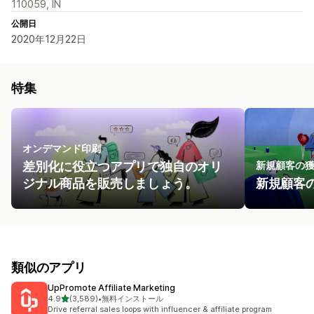
110059, IN
公開日
2020年12月22日
特集
オンデマンド印刷
差別化に役立つアプリで独自のオリ
新規顧客の
ジナル商品を販売しましょう。
新規顧客
類似のアプリ
UpPromote Affiliate Marketing
5つ星中
4.9
(3,589)
•
無料インストール
合計レビュー数：3589件
Drive referral sales loops with influencer & affiliate program