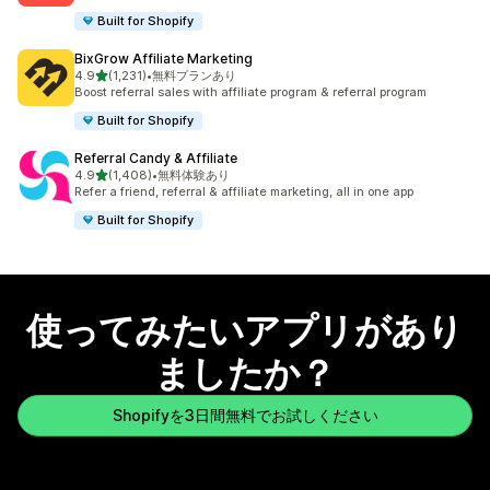
Built for Shopify
BixGrow Affiliate Marketing
5つ星中
4.9
(1,231)
•
無料プランあり
合計レビュー数：1231件
Boost referral sales with affiliate program & referral program
Built for Shopify
Referral Candy & Affiliate
5つ星中
4.9
(1,408)
•
無料体験あり
合計レビュー数：1408件
Refer a friend, referral & affiliate marketing, all in one app
Built for Shopify
使ってみたいアプリがあり
ましたか？
Shopifyを3日間無料でお試しください