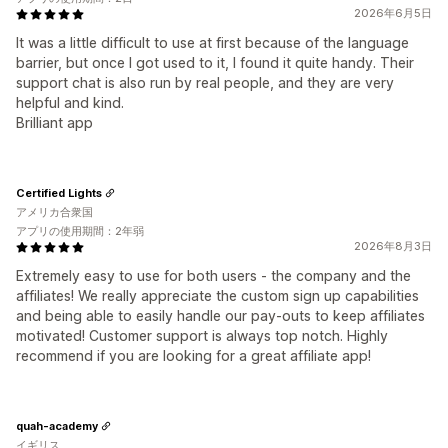
2026年6月5日
It was a little difficult to use at first because of the language
barrier, but once I got used to it, I found it quite handy. Their
support chat is also run by real people, and they are very
helpful and kind.
Brilliant app
Certified Lights
アメリカ合衆国
アプリの使用期間：2年弱
2026年8月3日
Extremely easy to use for both users - the company and the
affiliates! We really appreciate the custom sign up capabilities
and being able to easily handle our pay-outs to keep affiliates
motivated! Customer support is always top notch. Highly
recommend if you are looking for a great affiliate app!
quah-academy
イギリス