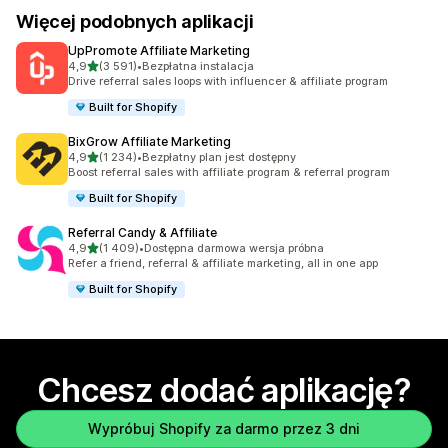
Więcej podobnych aplikacji
UpPromote Affiliate Marketing
na 5 gwiazdek
4,9
(3 591)
•
Bezpłatna instalacja
Łączna liczba recenzji: 3591
Drive referral sales loops with influencer & affiliate program
Built for Shopify
BixGrow Affiliate Marketing
na 5 gwiazdek
4,9
(1 234)
•
Bezpłatny plan jest dostępny
Łączna liczba recenzji: 1234
Boost referral sales with affiliate program & referral program
Built for Shopify
Referral Candy & Affiliate
na 5 gwiazdek
4,9
(1 409)
•
Dostępna darmowa wersja próbna
Łączna liczba recenzji: 1409
Refer a friend, referral & affiliate marketing, all in one app
Built for Shopify
Chcesz dodać aplikację?
Wypróbuj Shopify za darmo przez 3 dni