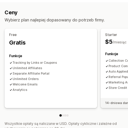
Programy afiliacyjne
Polecenia
Marketing wielopoziomowy
Ceny
Bonusy związane z wydajnością
Prowizja za produkt
Nagrody, które można zaoferować
Wybierz plan najlepiej dopasowany do potrzeb firmy.
Tantiemy
Korzyści progowe
Rabaty
Kredyt sklepowy
Prowizja
Zarządzanie poleceniami
Free
Starter
Śledzenie osiągnięć
Linki afiliacyjne
Analizy
$5
Gratis
/miesiąc
Automatyczne śledzenie
Zbiorcze generowanie linków
Funkcje
Linki kolekcji
Rabaty
Śledzenie e-maili
Funkcje
Collection 
Śledzenie wielopoziomowe
Tracking by Links or Coupons
Product Com
Unlimited Affiliates
Wyskakujące okienka po zakupie
Śledzenie produktów
Auto Applie
Separate Affiliate Portal
Ochrona przed oszustwami
Referral Pop
Unlimited Orders
Marketing A
Śledzenie w czasie rzeczywistym
Welcome Emails
Store Credit
Analytics
Doświadczenia związane z programem afiliacyjnym
Niestandardowe pulpity
Niestandardowa rejestracja
14-dniowa da
Portal marki
Niestandardowe linki i rabaty
Niestandardowa domena
Niestandardowe formularze
Wszystkie opłaty są naliczane w USD. Opłaty cykliczne i zależne od
Niestandardowy branding