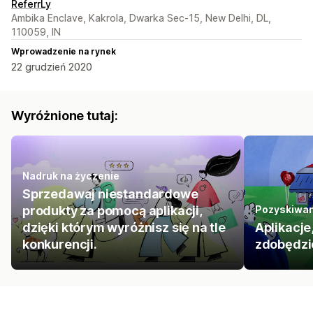
ReferrLy
Ambika Enclave, Kakrola, Dwarka Sec-15, New Delhi, DL,
110059, IN
Wprowadzenie na rynek
22 grudzień 2020
Wyróżnione tutaj:
Nadruk na życzenie
Sprzedawaj niestandardowe
produkty za pomocą aplikacji,
Pozyskiwan
dzięki którym wyróżnisz się na tle
Aplikacje
konkurencji.
zdobędzi