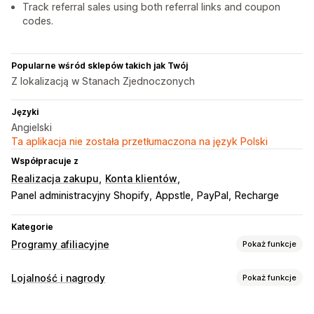
Track referral sales using both referral links and coupon
codes.
Popularne wśród sklepów takich jak Twój
Z lokalizacją w Stanach Zjednoczonych
Języki
Angielski
Ta aplikacja nie została przetłumaczona na język Polski
Współpracuje z
Realizacja zakupu
Konta klientów
Panel administracyjny Shopify
Appstle
PayPal
Recharge
Kategorie
Programy afiliacyjne
Pokaż funkcje
Opcje prowizji
Lojalność i nagrody
Pokaż funkcje
Reguły automatyzacji
Okresy spodziewanych rezultatów
Rodzaje programów
Śledzenie
Niestandardowa prowizja