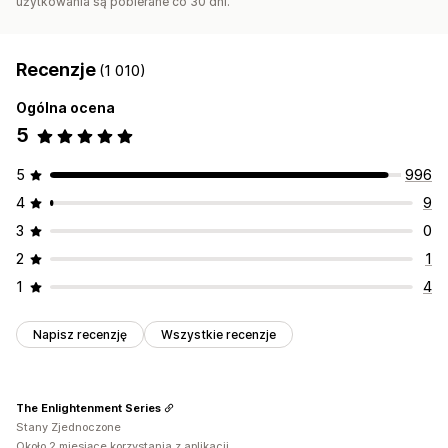
użytkowania są pobierane co 30 dni.
Płatności
Formularze podatkowe
Automatyczne płatności
Recenzje
(1 010)
Wypłaty zbiorcze
PayPal
Zaplanowane wypłaty
Ogólna ocena
5
5
996
4
9
3
0
2
1
1
4
Napisz recenzję
Wszystkie recenzje
The Enlightenment Series
Stany Zjednoczone
Około 2 miesiące korzystania z aplikacji