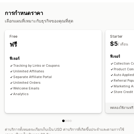
โปรแกรมตัวแทนโฆษณาสินค้าและบริการ
การแนะนำ
ค่าคอมมิชชันสินค้า
ความภักดี
สิทธิประโยชน์ตามระดับ
การกำหนดราคา
รางวัลที่คุณสามารถเสนอได้
การจัดการการแนะนำ
เลือกแผนที่เหมาะกับธุรกิจของคุณที่สุด
ส่วนลด
เครดิตร้านค้า
คอมมิชชัน
การติดตามความสำเร็จ
ลิงก์ตัวแทนโฆษณาสินค้าและบริการ
การวิเคราะห์
การติดตามอัตโนมัติ
Free
Starter
การสร้างลิงก์หลายรายการพร้อมกัน
ลิงก์คอลเลกชัน
ส่วนลด
$5
ฟรี
/ เดือน
การติดตามอีเมล
การติดตามหลายระดับ
ป๊อปอัพหลังการซื้อ
ฟีเจอร์
การติดตามสินค้า
การป้องกันการทุจริต
การติดตามแบบเรียลไทม์
ฟีเจอร์
Collection 
Tracking by Links or Coupons
ประสบการณ์ตัวแทนโฆษณาสินค้าและบริการ
Product Com
Unlimited Affiliates
Auto Applie
แดชบอร์ดที่กำหนดเอง
การลงทะเบียนที่กำหนดเอง
Separate Affiliate Portal
Referral Pop
Unlimited Orders
พอร์ทัลสำหรับแบรนด์
ลิงก์และส่วนลดที่กำหนดเอง
Marketing A
Welcome Emails
โดเมนที่กำหนดเอง
แบบฟอร์มที่กำหนดเอง
Store Credit
Analytics
การสร้างแบรนด์ที่กำหนดเอง
ทดลองใช้งานฟรี 
การชำระเงิน
แบบฟอร์มภาษี
การชำระเงินอัตโนมัติ
การจ่ายเงินหลายรายการ
PayPal
การจ่ายเงินตามกำหนดเวลา
ค่าบริการทั้งหมดจะเรียกเก็บเป็น USD ค่าบริการที่เกิดขึ้นประจำและตามการใช้