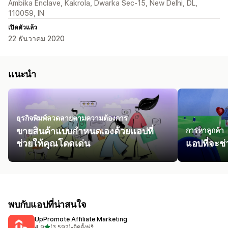
Ambika Enclave, Kakrola, Dwarka Sec-15, New Delhi, DL,
110059, IN
เปิดตัวแล้ว
22 ธันวาคม 2020
แนะนำ
ธุรกิจพิมพ์ลวดลายตามความต้องการ
ขายสินค้าแบบกำหนดเองด้วยแอปที่
การหาลูกค้า
ช่วยให้คุณโดดเด่น
แอปที่จะช่
พบกับแอปที่น่าสนใจ
UpPromote Affiliate Marketing
เต็ม 5 ดาว
4.9
(3,592)
•
ติดตั้งฟรี