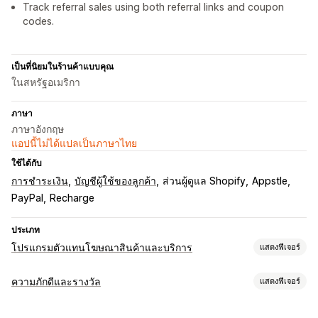
Track referral sales using both referral links and coupon
codes.
เป็นที่นิยมในร้านค้าแบบคุณ
ในสหรัฐอเมริกา
ภาษา
ภาษาอังกฤษ
แอปนี้ไม่ได้แปลเป็นภาษาไทย
ใช้ได้กับ
การชำระเงิน
บัญชีผู้ใช้ของลูกค้า
ส่วนผู้ดูแล Shopify
Appstle
PayPal
Recharge
ประเภท
โปรแกรมตัวแทนโฆษณาสินค้าและบริการ
แสดงฟีเจอร์
ตัวเลือกค่าคอมมิชชัน
ความภักดีและรางวัล
แสดงฟีเจอร์
กฎอัตโนมัติ
ระยะเวลาครบกำหนด
การติดตาม
ประเภทโปรแกรม
ค่าคอมมิชชันที่กำหนดเอง
การตลาดหลายระดับ
โบนัสตามผลงาน