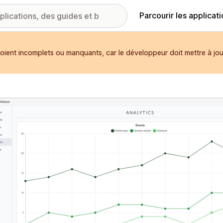
Parcourir les applicat
 soient incomplets ou manquants, car le développeur doit mettre à jou
ie d’images vedette