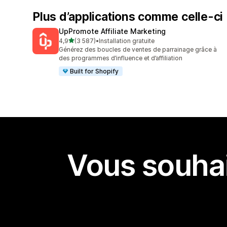
Plus d’applications comme celle-ci
UpPromote Affiliate Marketing
étoile(s) sur 5
4,9
(3 587)
•
Installation gratuite
3587 avis au total
Générez des boucles de ventes de parrainage grâce à
des programmes d’influence et d’affiliation
Built for Shopify
Vous souhai