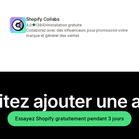
Shopify Collabs
étoile(s) sur 5
4,0
(384)
•
Installation gratuite
384 avis au total
Collaborez avec des influenceurs pour promouvoir votre
marque et générer des ventes
tez ajouter une a
Essayez Shopify gratuitement pendant 3 jours