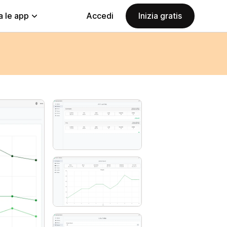
a le app
Accedi
Inizia gratis