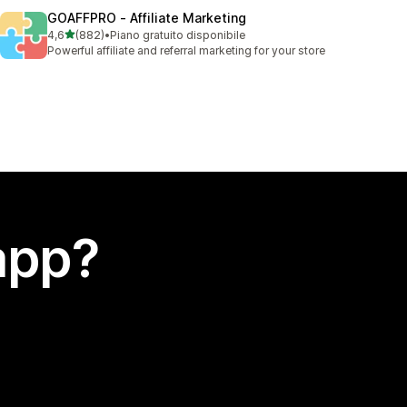
GOAFFPRO ‑ Affiliate Marketing
stelle su 5
4,6
(882)
•
Piano gratuito disponibile
882 recensioni totali
Powerful affiliate and referral marketing for your store
app?