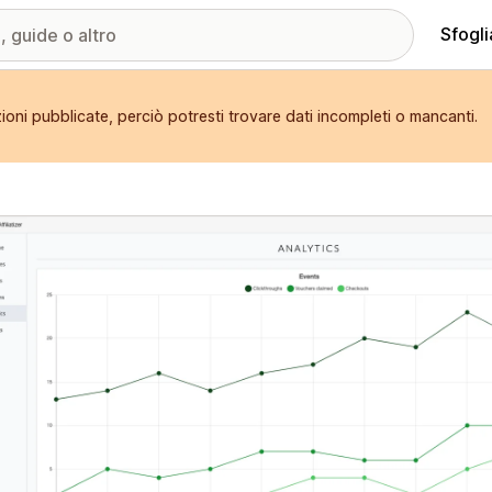
Sfogli
oni pubblicate, perciò potresti trovare dati incompleti o mancanti.
ria immagini in evidenza