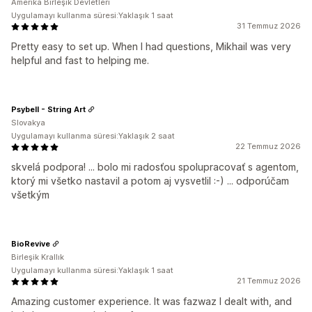
Amerika Birleşik Devletleri
Uygulamayı kullanma süresi:Yaklaşık 1 saat
31 Temmuz 2026
Pretty easy to set up. When I had questions, Mikhail was very
helpful and fast to helping me.
Psybell - String Art
Slovakya
Uygulamayı kullanma süresi:Yaklaşık 2 saat
22 Temmuz 2026
skvelá podpora! ... bolo mi radosťou spolupracovať s agentom,
ktorý mi všetko nastavil a potom aj vysvetlil :-) ... odporúčam
všetkým
BioRevive
Birleşik Krallık
Uygulamayı kullanma süresi:Yaklaşık 1 saat
21 Temmuz 2026
Amazing customer experience. It was fazwaz I dealt with, and