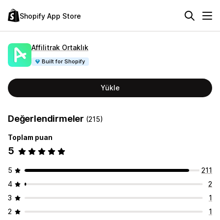
Shopify App Store
Affilitrak Ortaklık
Built for Shopify
Yükle
Değerlendirmeler
(215)
Toplam puan
5
5
211
4
2
3
1
2
1