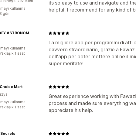
 Birleşik Devletleri
its so easy to use and navigate and th
mayı kullanma
helpful, I recommend for any kind of 
:3 gün
ASTROFY ASTRONOMY STORE
La migliore app per programmi di affil
mayı kullanma
davvero straordinario, grazie a Fawaz 
Yaklaşık 1 saat
dell'app per poter mettere online il 
super meritate!
 Choice Mart
ezya
Great experience working with Fawaz
mayı kullanma
process and made sure everything was
Yaklaşık 1 saat
appreciate his help.
 Secrets