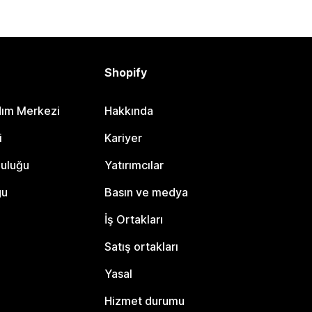
Shopify
dım Merkezi
Hakkında
i
Kariyer
luluğu
Yatırımcılar
gu
Basın ve medya
İş Ortakları
Satış ortakları
Yasal
Hizmet durumu