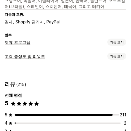
프랑스어, 독일어, 이탈리아어, 일본어, 한국어, 폴란드어, 포르투갈
어(브라질), 스페인어, 스웨덴어, 태국어, 그리고 터키어
다음과 호환:
결제
Shopify 관리자
PayPal
범주
제휴 프로그램
기능 표시
커미션 옵션
고객 충성도 및 리워드
기능 표시
자동화된 규칙
추적
사용자 지정 커미션
여러 단계 마케팅
프로그램 유형
실적 보너스
제품 커미션
로열티
등급별 혜택
제휴 프로그램
추천
추천 관리
리뷰
(215)
제공할 수 있는 리워드
제휴 링크
분석
자동 추적
링크 대량 생성
컬렉션 링크
할인
전체 평점
커미션
이메일 추적
여러 수준 추적
제품 추적
5
제휴 경험
5
211
사용자 지정 대시보드
페이지 생성
사용자 지정 등록
4
2
브랜드 맞춤 포털
사용자 지정 링크 및 할인
사용자 지정 도메인
사용자 지정 양식
사용자 지정 브랜딩