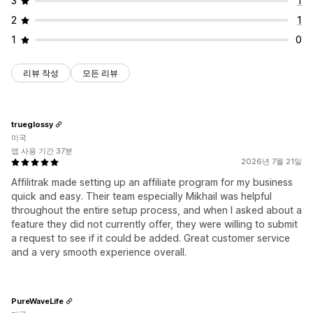
3
1
2
1
결제
1
0
자동 결제
대량 지급
PayPal
예약된 지급
리뷰 작성
모든 리뷰
trueglossy
미국
앱 사용 기간 37분
2026년 7월 21일
Affilitrak made setting up an affiliate program for my business
quick and easy. Their team especially Mikhail was helpful
throughout the entire setup process, and when I asked about a
feature they did not currently offer, they were willing to submit
a request to see if it could be added. Great customer service
and a very smooth experience overall.
PureWaveLife