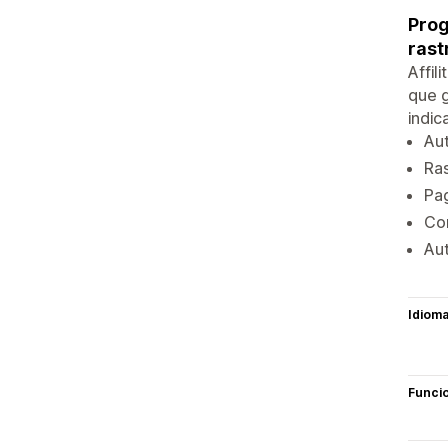
Prog
rast
Affil
que g
indi
Aut
Ras
Pa
Con
Au
Idiom
Funci