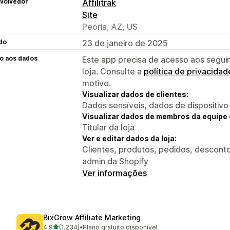
volvedor
Affilitrak
Site
Peoria, AZ, US
do
23 de janeiro de 2025
o aos dados
Este app precisa de acesso aos segui
loja. Consulte a
política de privacidad
motivo.
Visualizar dados de clientes:
Dados sensíveis, dados de dispositivo
Visualizar dados de membros da equipe 
Titular da loja
Ver e editar dados da loja:
Clientes, produtos, pedidos, descontos,
admin da Shopify
Ver informações
BixGrow Affiliate Marketing
de 5 estrelas
4,9
(1.234)
•
Plano gratuito disponível