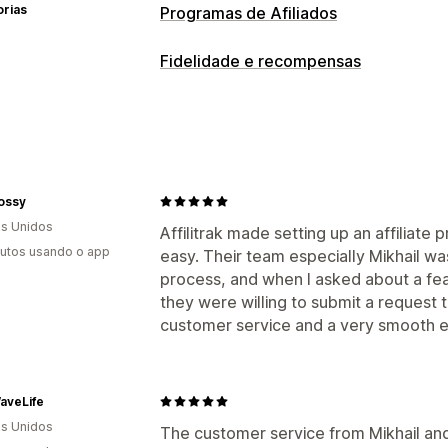
orias
Programas de Afiliados
Opções de comissão
Fidelidade e recompensas
Regras automatizadas
Acompanham
Tipos de programas
Marketing de vários níveis
Bônus po
Programas de Afiliados
Indicações
Comissão de produto
Royalties
Vant
Recompensas que você pode oferec
Gerenciamento de indicação
ossy
Comissão
Links de afiliado
Análises
Acompanh
s Unidos
Affilitrak made setting up an affiliate
Geração de links em massa
Links de
utos usando o app
easy. Their team especially Mikhail wa
Acompanhamento por e-mail
Acompa
process, and when I asked about a feat
Acompanhamento de produto
they were willing to submit a request t
customer service and a very smooth e
Experiência de afiliado
Painéis de controle personalizados
C
Registro personalizado
Portal de ma
aveLife
Descontos e links personalizados
Dom
s Unidos
The customer service from Mikhail an
Formulários personalizados
Branding