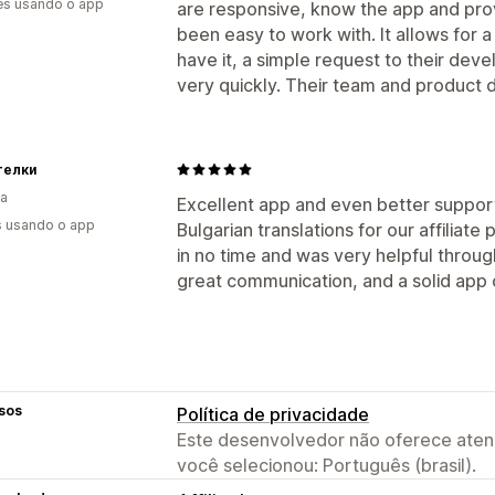
es usando o app
are responsive, know the app and provi
Pagamentos
been easy to work with. It allows for a 
have it, a simple request to their de
Pagamentos automáticos
Pagamento
very quickly. Their team and product d
Pagamentos agendados
телки
ia
Excellent app and even better support
s usando o app
Bulgarian translations for our affilia
in no time and was very helpful throu
great communication, and a solid app
sos
Política de privacidade
Este desenvolvedor não oferece atend
você selecionou: Português (brasil).