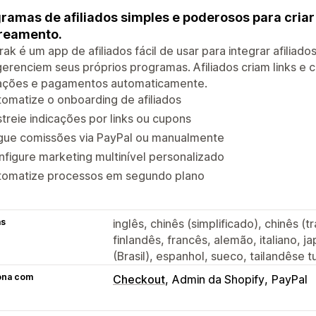
ramas de afiliados simples e poderosos para criar
reamento.
itrak é um app de afiliados fácil de usar para integrar afilia
erenciem seus próprios programas. Afiliados criam links e 
cações e pagamentos automaticamente.
omatize o onboarding de afiliados
treie indicações por links ou cupons
gue comissões via PayPal ou manualmente
figure marketing multinível personalizado
tomatize processos em segundo plano
as
inglês, chinês (simplificado), chinês (
finlandês, francês, alemão, italiano, 
(Brasil), espanhol, sueco, tailandêse t
ona com
Checkout
Admin da Shopify
PayPal