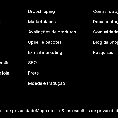
Dropshipping
Central de a
os
Marketplaces
Documentaç
Avaliações de produtos
Comunidade
Upsell e pacotes
Blog da Sho
E-mail marketing
Pesquisas
ersão
SEO
 loja
Frete
Moeda e tradução
ica de privacidade
Mapa do site
Suas escolhas de privacida