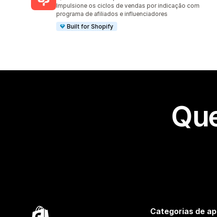
3592 avaliações ao todo
Impulsione os ciclos de vendas por indicação com
programa de afiliados e influenciadores
Built for Shopify
Que
Categorias de ap