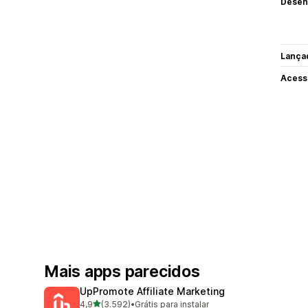
Desen
Lança
Acess
Mais apps parecidos
UpPromote Affiliate Marketing
de 5 estrelas
4,9
(3.592)
•
Grátis para instalar