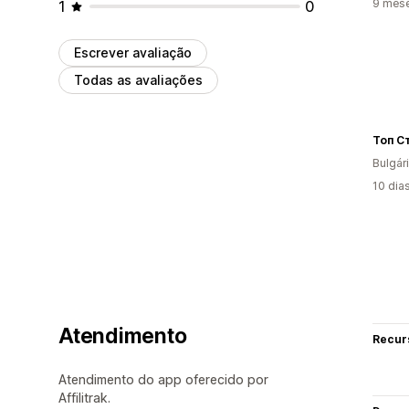
9 mes
1
0
Escrever avaliação
Todas as avaliações
Топ С
Bulgár
10 dia
Atendimento
Recur
Atendimento do app oferecido por
Affilitrak.