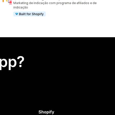
1010 avaliações ao todo
Marketing de indicação com programa de afiliados e de
indicação
Built for Shopify
app?
Shopify