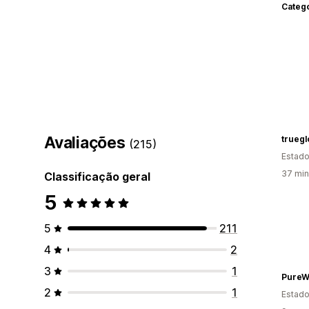
Categ
Avaliações
truegl
(215)
Estado
37 min
Classificação geral
5
5
211
4
2
3
1
PureW
2
1
Estado