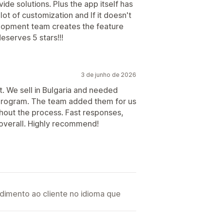
de solutions. Plus the app itself has
lot of customization and If it doesn't
velopment team creates the feature
s em massa
PayPal
eserves 5 stars!!!
3 de junho de 2026
. We sell in Bulgaria and needed
te program. The team added them for us
ghout the process. Fast responses,
 overall. Highly recommend!
imento ao cliente no idioma que