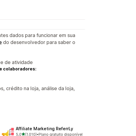
ntes dados para funcionar em sua
e
do desenvolvedor para saber o
 e de atividade
e colaboradores:
 crédito na loja, análise da loja,
Affiliate Marketing ReferrLy
de 5 estrelas
5,0
(1.010)
•
Plano gratuito disponível