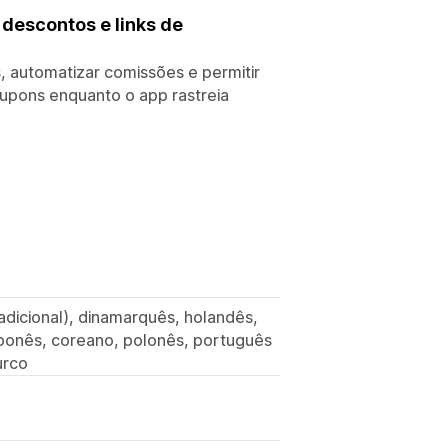
 descontos e links de
dos, automatizar comissões e permitir
cupons enquanto o app rastreia
tradicional), dinamarquês, holandês,
japonês, coreano, polonês, português
urco