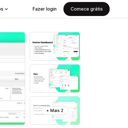
ps
Fazer login
Comece grátis
+ Mais 2