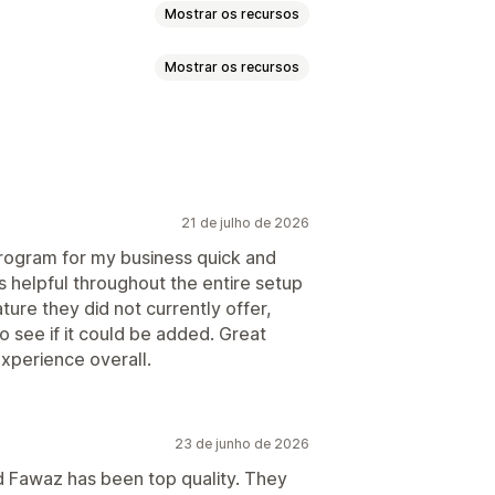
Mostrar os recursos
Mostrar os recursos
ento
Comissão personalizada
r desempenho
agens por nível
er
21 de julho de 2026
amento automático
 program for my business quick and
 coleção
Descontos
s helpful throughout the entire setup
nhamento em vários níveis
ure they did not currently offer,
o see if it could be added. Great
xperience overall.
riação de página
rca
23 de junho de 2026
ínio personalizado
d Fawaz has been top quality. They
 personalizado